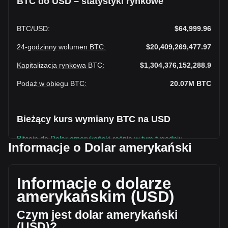
BTC do USD – statystyki rynkowe
BTC
/
USD
:
$64,999.96
24-godzinny wolumen BTC
:
$20,409,269,477.97
Kapitalizacja rynkowa BTC
:
$1,304,376,152,288.9
Podaż w obiegu BTC
:
20.07M
BTC
Bieżący kurs wymiany BTC na USD
Bitcoin do Dolar amerykański rośnie w tym tygodniu.
Informacje o Dolar amerykański
Obecna cena rynkowa Bitcoin wynosi $64,999.96 na BTC, a
łączna kapitalizacja rynkowa wynosi $1,304,376,152,288.9
USD w oparciu o podaż w obiegu 20,067,336 BTC. W ciągu
Informacje o dolarze
ostatnich 24 godzin wolumen obrotu Bitcoin zmienił się o
amerykańskim (USD)
+13.54% ($2,433,837,534.31 USD). W ostatni dzień handlu,
wolumen obrotu BTC wyniósł $17,975,431,943.67.
Czym jest dolar amerykański
(USD)?