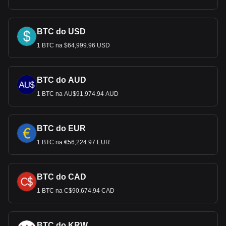
jest BTC na USD, a kod waluty Bitcoin to BTC.
Skorzystaj z naszego kalkulatora kryptowalut, aby
sprawdzić, ile kryptowalut możesz wymienić na USD.
BTC do USD
1 BTC na $64,999.96 USD
BTC do AUD
1 BTC na AU$91,974.94 AUD
BTC do EUR
1 BTC na €56,224.97 EUR
BTC do CAD
1 BTC na C$90,674.94 CAD
BTC do KRW