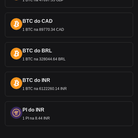
1 BTC na 47697.33 GBP
Stany Zjednoczone drukują obecnie waluty o nominałach 1
USD, 2 USD, 5 USD, 10 USD, 20 USD, 50 USD i 100 USD.
Drukowanie banknotów o nominałach wyższych niż 100
BTC do CAD
USD zakończyło się w 1946 r., a ich obieg formalnie
wstrzymano w 1969
r. Nowoczesne banknoty amerykańskiej
1 BTC na 89770.34 CAD
waluty od 2004 r. mają dodatkowe kolory dla rozróżnienia, a
w planach jest dodanie ulepszonych funkcji dotykowych dla
osób niedowidzących.
BTC do BRL
Amerykański Mennica produkuje również monety o
1 BTC na 328044.64 BRL
nominałach 1 centa (grosz), 5 cen
tów (nikiel), 10 centów
(dziesięciocentówka), 25 centów (ćwierćdolarówka), 50
centów
(półdolarówka) i 1 dolara. Monety te są używane do
codziennych transakcji, a także obejmują wersje
BTC do INR
kolekcjonerskie i okolicznościowe.
1 BTC na 6122260.14 INR
Światowa waluta rezerwowa
Awans dolar
a amerykańskiego do statusu światowej waluty
PI do INR
rezerwowej jest zakorzeniony w zbiegu wydarzeń
historycznych i strategii gospodarczych. Powstając jako
1 PI na 8.44 INR
dominująca potęga gospodarcza na początku XX wieku,
Stany Zjednoczone umocniły pozycję dolara poprzez
ustano
wienie Rezerwy Federalnej w 1913 r. i zgromadzenie