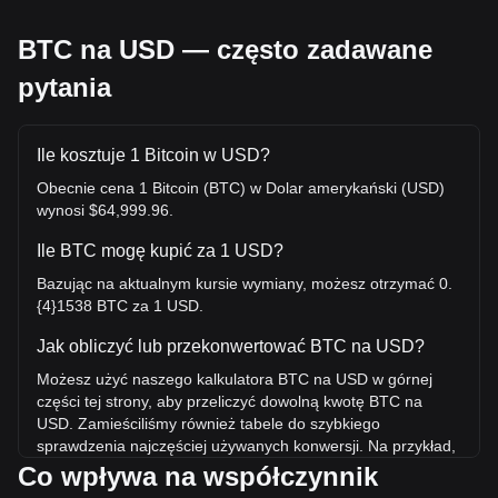
BTC na USD — często zadawane
pytania
Ile kosztuje 1 Bitcoin w USD?
Obecnie cena 1 Bitcoin (BTC) w Dolar amerykański (USD)
wynosi $64,999.96.
Ile BTC mogę kupić za 1 USD?
Bazując na aktualnym kursie wymiany, możesz otrzymać 0.
{4}1538 BTC za 1 USD.
Jak obliczyć lub przekonwertować BTC na USD?
Możesz użyć naszego kalkulatora BTC na USD w górnej
części tej strony, aby przeliczyć dowolną kwotę BTC na
USD. Zamieściliśmy również tabele do szybkiego
sprawdzenia najczęściej używanych konwersji. Na przykład,
5 USD jest równoważne 0.{4}7692 BTC, natomiast 5 BTC
Co wpływa na współczynnik
będzie kosztować około 324,999.8USD.