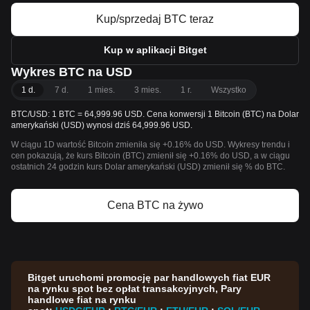
Kup/sprzedaj BTC teraz
Kup w aplikacji Bitget
Wykres BTC na USD
1 d.
7 d.
1 mies.
3 mies.
1 r.
Wszystko
BTC/USD: 1 BTC = 64,999.96 USD. Cena konwersji 1 Bitcoin (BTC) na Dolar
amerykański (USD) wynosi dziś 64,999.96 USD.
W ciągu 1D wartość Bitcoin zmieniła się +0.16% do USD. Wykresy trendu i
cen pokazują, że kurs Bitcoin (BTC) zmienił się +0.16% do USD, a w ciągu
ostatnich 24 godzin kurs Dolar amerykański (USD) zmienił się % do BTC.
Cena BTC na żywo
Bitget uruchomi promocję par handlowych fiat EUR
na rynku spot bez opłat transakcyjnych, Pary
handlowe fiat na rynku