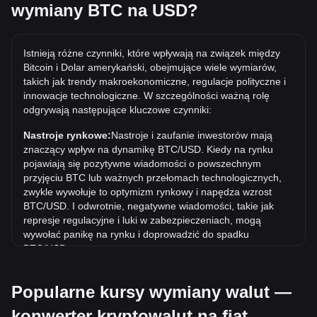
wymiany BTC na USD?
Jaka jest najwyższa cena BTC/USD w historii?
Najwyższa w historii cena 1 BTC w USD to $126,198.07.
Istnieją różne czynniki, które wpływają na związek między
Czas pokaże, czy wartość 1 BTC/USD przekroczy obecny
Bitcoin i Dolar amerykański, obejmujące wiele wymiarów,
rekord wszech czasów.
takich jak trendy makroekonomiczne, regulacje polityczne i
Jaki jest trend cenowy w USD?
innowacje technologiczne. W szczególności ważną rolę
odgrywają następujące kluczowe czynniki:
W ciągu ostatnich 7 dni kurs wymiany Bitcoin (BTC) wzrósł o
3.06%. W ciągu ostatniego miesiąca kurs wymiany Bitcoin
Nastroje rynkowe:
Nastroje i zaufanie inwestorów mają
(BTC) wzrósł o 3.28% w stosunku do Dolar amerykański
znaczący wpływ na dynamikę BTC/USD. Kiedy na rynku
(USD).
pojawiają się pozytywne wiadomości o powszechnym
przyjęciu BTC lub ważnych przełomach technologicznych,
zwykle wywołuje to optymizm rynkowy i napędza wzrost
BTC/USD. I odwrotnie, negatywne wiadomości, takie jak
represje regulacyjne i luki w zabezpieczeniach, mogą
wywołać panikę na rynku i doprowadzić do spadku
BTC/USD.
Otoczenie regulacyjne:
Polityka rządowa i regulacje
Popularne kursy wymiany walut —
dotyczące kryptowalut mają bezpośredni wpływ na ich
akceptację, co z kolei determinuje ich wartość w stosunku
konwerter kryptowalut na fiat
do tradycyjnych walut, takich jak dolar amerykański. Jasne i