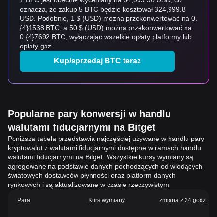
1 BTC jest obecnie wyceniany na 64,999.96 USD, co
oznacza, że zakup 5 BTC będzie kosztował 324,999.8
USD. Podobnie, 1 $ (USD) można przekonwertować na 0.
{4}1538 BTC, a 50 $ (USD) można przekonwertować na
0.{4}7692 BTC, wyłączając wszelkie opłaty platformy lub
opłaty gaz.
Kup/sprzedaj BTC teraz
Popularne pary konwersji w handlu
walutami fiducjarnymi na Bitget
Poniższa tabela przedstawia najczęściej używane w handlu pary
kryptowalut z walutami fiducjarnymi dostępne w ramach handlu
walutami fiducjarnymi na Bitget. Wszystkie kursy wymiany są
agregowane na podstawie danych pochodzących od wiodących
światowych dostawców płynności oraz platform danych
rynkowych i są aktualizowane w czasie rzeczywistym.
Para
Kurs wymiany
zmiana z 24 godz. (%