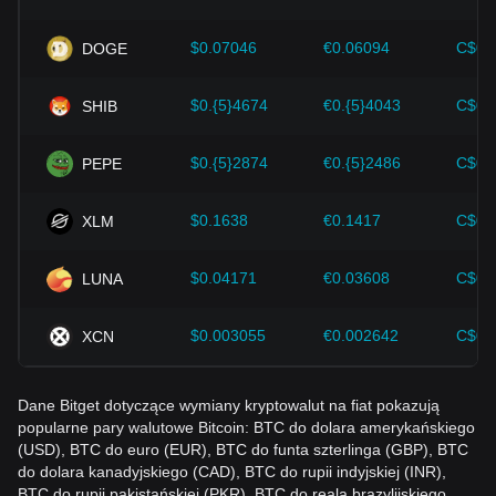
czynników inwestorzy powinni również uważnie monitorować
przyszłe zmiany cen Bitcoin i odpowiednio dostosowywać
$0.07046
€0.06094
C$0.
DOGE
swoje strategie inwestycyjne do ewoluującego rynku.
$0.{5}4674
€0.{5}4043
C$0.
SHIB
$0.{5}2874
€0.{5}2486
C$0.
PEPE
$0.1638
€0.1417
C$0.
XLM
$0.04171
€0.03608
C$0.
LUNA
$0.003055
€0.002642
C$0.
XCN
Dane Bitget dotyczące wymiany kryptowalut na fiat pokazują
popularne pary walutowe Bitcoin: BTC do dolara amerykańskiego
(USD), BTC do euro (EUR), BTC do funta szterlinga (GBP), BTC
do dolara kanadyjskiego (CAD), BTC do rupii indyjskiej (INR),
BTC do rupii pakistańskiej (PKR), BTC do reala brazylijskiego