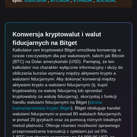
spot:
USDC/EUR
;
BTC/EUR
;
ETH/EUR
;
SOL/EUR
.
Konwersja kryptowalut i walut
fiducjarnych na Bitget
Kalkulator cen kryptowalut Bitget umożliwia konwersję w
czasie rzeczywistym dla par walutowych, takich jak Bitcoin
(BTC) na Dolar amerykański (USD). Pamiętaj, że ten
kalkulator ma charakter wyłącznie informacyjny i służy do
obliczania kursów wymiany między aktywami krypto a
walutami fiducjarnymi. Aby dokonać konwersji między
aktywami krypto a walutami fiducjarnymi (tj. kupić
kryptowaluty za walutę fiducjarną lub sprzedać
kryptowaluty za walutę fiducjarną), skorzystaj z funkcji
handlu walutami fiducjarnymi na Bitget (
strona
kupna/sprzedaży krypto Bitget
). Bitget obsługuje handel
walutami fiducjarnymi w ponad 80 walutach fiducjarnych,
w ponad 20 językach oraz za pomocą różnych lokalnych
metod płatności. Oferuje również możliwość sprawnego
przeprowadzania transakcji z opłatami już od 0%.