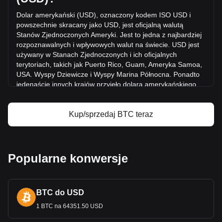
Więcej informacji o Bitcoin na Bitget
Dolar amerykański (USD), oznaczony kodem ISO USD i
powszechnie skracany jako USD, jest oficjalną walutą
Cena Bitcoin
Stanów Zjednoczonych Ameryki. Jest to jedna z najbardziej
Prognoza ceny Bitcoin
rozpoznawalnych i wpływowych walut na świecie. USD jest
Czym jest Bitcoin (BTC)?
używany w Stanach Zjednoczonych i ich
oficjalnych
Kalkulator zysków Bitcoin
terytoriach, takich jak Puerto Rico, Guam, Ameryka Samoa,
USA. Wyspy Dziewicze i Wyspy Marina Północna. Ponadto
jedenaście innych krajów przyjęło dolara amerykańskiego
jako swoją oficjalną walutę, w tym Ekwador, Salwador,
Zimbabwe, Palau, Wyspy
Marshalla, Panama, Brytyjskie
Wyspy Dziewicze, Turks i Caicos, Timor Wschodni,
Kup/sprzedaj BTC teraz
Mikronezja i Bonaire.
Emisja i regulacja USD należą do obowiązków Systemu
Rezerwy Federalnej, banku centralnego Stanów
Popularne konwersje
Zjednoczonych. Rezerwa Federalna lub "Fed" zarządza
polit
yką pieniężną kraju i zapewnia stabilność i integralność
waluty. Amerykański Departament Skarbu, za
pośrednictwem Biura Grawerowania i Druku, ma za zadanie
BTC do USD
drukowanie papierowej waluty, podczas gdy Mennica
1 BTC na 64351.50 USD
Stanów Zjednoczonych produkuje monety.