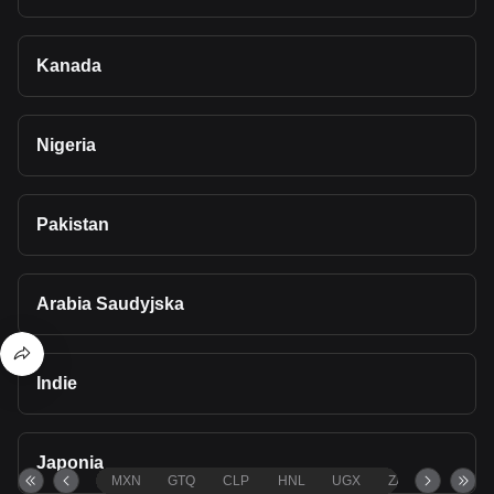
Kanada
Nigeria
Pakistan
Arabia Saudyjska
Indie
Japonia
MXN
GTQ
CLP
HNL
UGX
ZAR
TND