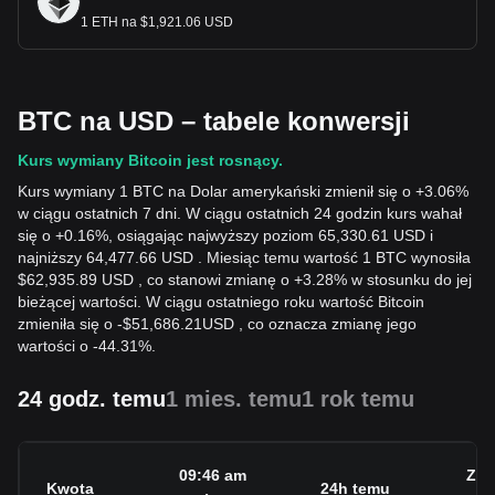
1 ETH na $1,921.06 USD
BTC na USD – tabele konwersji
Kurs wymiany Bitcoin jest rosnący.
Kurs wymiany 1 BTC na Dolar amerykański zmienił się o +3.06%
w ciągu ostatnich 7 dni. W ciągu ostatnich 24 godzin kurs wahał
się o +0.16%, osiągając najwyższy poziom 65,330.61 USD i
najniższy 64,477.66 USD . Miesiąc temu wartość 1 BTC wynosiła
$62,935.89 USD , co stanowi zmianę o +3.28% w stosunku do jej
bieżącej wartości. W ciągu ostatniego roku wartość Bitcoin
zmieniła się o
-
$
51,686.21
USD
, co oznacza zmianę jego
wartości o -44.31%.
24 godz. temu
1 mies. temu
1 rok temu
09:46 am
Zmi
Kwota
24h temu