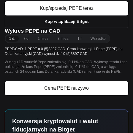
Kup/sprzedaj PEPE teraz
Kup w aplikacji Bitget
Wykres PEPE na CAD
1 d.
7 d.
1 mies.
3 mies.
1 r.
Wszystko
PEPE/CAD: 1 PEPE = 0.{5}3897 CAD. Cena konwersji 1 Pepe (PEPE) na
Dolar kanadyjski (CAD) wynosi dziś 0.{5}3897 CAD.
W ciągu 1D wartość Pepe zmieniła się -0.11% do CAD. Wykresy trendu i cen
pokazują, że kurs Pepe (PEPE) zmienił się -0.11% do CAD, a w ciągu
ostatnich 24 godzin kurs Dolar kanadyjski (CAD) zmienił się % do PEPE.
Cena PEPE na żywo
Konwersja kryptowalut i walut
fiducjarnych na Bitget