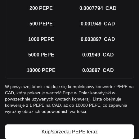
200
PEPE
0.0007794
CAD
500
PEPE
0.001949
CAD
1000
PEPE
0.003897
CAD
5000
PEPE
0.01949
CAD
10000
PEPE
0.03897
CAD
W powyższej tabeli znajduje się kompleksowy konwerter PEPE na
CAD, który pokazuje wartość Pepe w Dolar kanadyjski w
powszechnie używanych kwotach konwersji. Lista obejmuje
konwersje z 1 PEPE na CAD, aż do 10000 PEPE, co zapewnia
wyraźny obraz ich odpowiednich wartości.
Kup/sprzedaj PEPE teraz