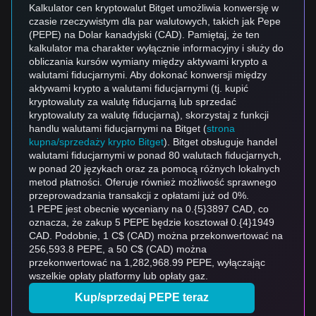
Kalkulator cen kryptowalut Bitget umożliwia konwersję w
czasie rzeczywistym dla par walutowych, takich jak Pepe
(PEPE) na Dolar kanadyjski (CAD). Pamiętaj, że ten
kalkulator ma charakter wyłącznie informacyjny i służy do
obliczania kursów wymiany między aktywami krypto a
walutami fiducjarnymi. Aby dokonać konwersji między
aktywami krypto a walutami fiducjarnymi (tj. kupić
kryptowaluty za walutę fiducjarną lub sprzedać
kryptowaluty za walutę fiducjarną), skorzystaj z funkcji
handlu walutami fiducjarnymi na Bitget (
strona
kupna/sprzedaży krypto Bitget
). Bitget obsługuje handel
walutami fiducjarnymi w ponad 80 walutach fiducjarnych,
w ponad 20 językach oraz za pomocą różnych lokalnych
metod płatności. Oferuje również możliwość sprawnego
przeprowadzania transakcji z opłatami już od 0%.
1 PEPE jest obecnie wyceniany na 0.{5}3897 CAD, co
oznacza, że zakup 5 PEPE będzie kosztował 0.{4}1949
CAD. Podobnie, 1 C$ (CAD) można przekonwertować na
256,593.8 PEPE, a 50 C$ (CAD) można
przekonwertować na 1,282,968.99 PEPE, wyłączając
wszelkie opłaty platformy lub opłaty gaz.
Kup/sprzedaj PEPE teraz