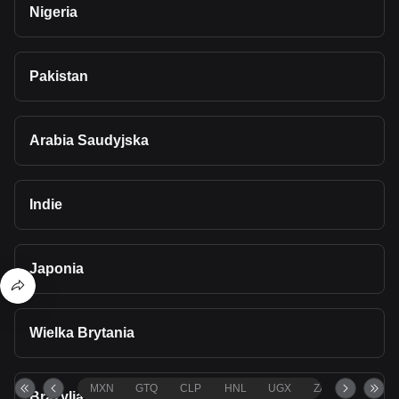
Nigeria
Pakistan
Arabia Saudyjska
Indie
Japonia
Wielka Brytania
MXN
GTQ
CLP
HNL
UGX
ZAR
TND
Brazylia