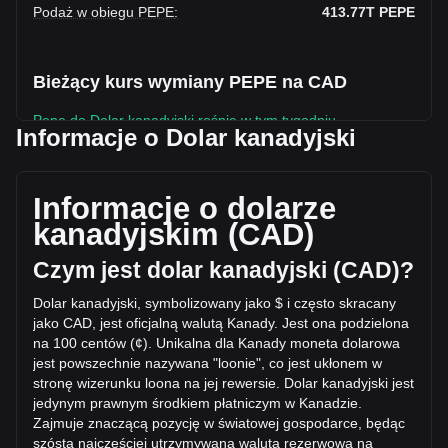
Podaż w obiegu PEPE
:
413.77T
PEPE
Bieżący kurs wymiany PEPE na CAD
Pepe do Dolar kanadyjski rośnie w tym tygodniu.
Informacje o Dolar kanadyjski
Obecna cena rynkowa Pepe wynosi C$0.PEPE3897 na
PEPE, a łączna kapitalizacja rynkowa wynosi
C$1,612,557,913.82 CAD w oparciu o podaż w obiegu
Informacje o dolarze
413,772,400,000,000 {5}. W ciągu ostatnich 24 godzin
kanadyjskim (CAD)
wolumen obrotu Pepe zmienił się o -17.71%
(C$-32,007,001.76 CAD). W ostatni dzień handlu, wolumen
Czym jest dolar kanadyjski (CAD)?
obrotu PEPE wyniósł C$180,722,289.27.
Dolar kanadyjski, symbolizowany jako $ i często skracany
jako CAD, jest oficjalną walutą Kanady. Jest ona podzielona
Więcej informacji o Pepe na Bitget
na 100 centów (¢). Unikalna dla Kanady moneta dolarowa
jest powszechnie nazywana "loonie", co jest ukłonem w
Cena Pepe
stronę wizerunku loona na jej
rewersie. Dolar kanadyjski jest
Prognoza ceny Pepe
jedynym prawnym środkiem płatniczym w Kanadzie.
Czym jest Pepe (PEPE)?
Zajmuje znaczącą pozycję w światowej gospodarce, będąc
Kalkulator zysków Pepe
szóstą najczęściej utrzymywaną walutą rezerwową na