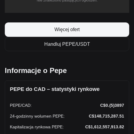
Nie znaleziono pasujących ogłoszeń.
Więcej ofert
Handluj PEPE/USDT
Informacje o Pepe
PEPE do CAD – statystyki rynkowe
PEPE
/
CAD
:
C$0.{5}3897
24-godzinny wolumen PEPE
:
C$148,715,287.51
Kapitalizacja rynkowa PEPE
:
C$1,612,557,913.82