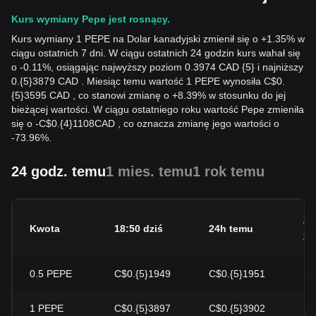
Kurs wymiany Pepe jest rosnący.
Kurs wymiany 1 PEPE na Dolar kanadyjski zmienił się o +1.35% w
ciągu ostatnich 7 dni. W ciągu ostatnich 24 godzin kurs wahał się
o -0.11%, osiągając najwyższy poziom 0.3974 CAD {5} i najniższy
0.{5}3879 CAD . Miesiąc temu wartość 1 PEPE wynosiła C$0.
{5}3595 CAD , co stanowi zmianę o +8.39% w stosunku do jej
bieżącej wartości. W ciągu ostatniego roku wartość Pepe zmieniła
się o
-
C$
0.{4}1108
CAD
, co oznacza zmianę jego wartości o
-73.96%.
24 godz. temu
1 mies. temu
1 rok temu
Zm
Kwota
18:50 dziś
24h temu
24
0.5
PEPE
C$0.{5}1949
C$0.{5}1951
-0
1
PEPE
C$0.{5}3897
C$0.{5}3902
-0