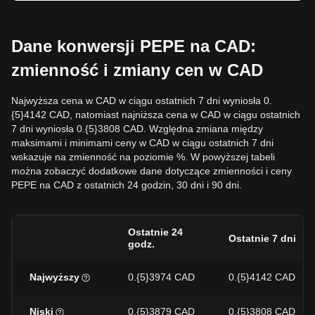
Dane konwersji PEPE na CAD:
zmienność i zmiany cen w CAD
Najwyższa cena w CAD w ciągu ostatnich 7 dni wyniosła 0.
{5}4142 CAD, natomiast najniższa cena w CAD w ciągu ostatnich
7 dni wyniosła 0.{5}3808 CAD. Względna zmiana między
maksimami i minimami ceny w CAD w ciągu ostatnich 7 dni
wskazuje na zmienność na poziomie %. W powyższej tabeli
można zobaczyć dodatkowe dane dotyczące zmienności i ceny
PEPE na CAD z ostatnich 24 godzin, 30 dni i 90 dni.
Ostatnie 24
Ostatnie 7 dni
godz.
Najwyższy
0.{5}3974 CAD
0.{5}4142 CAD
Niski
0.{5}3879 CAD
0.{5}3808 CAD