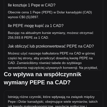
Ile kosztuje 1 Pepe w CAD?
Obecnie cena 1 Pepe (PEPE) w Dolar kanadyjski (CAD)
wynosi C$0.{5}3897.
Ile PEPE mogę kupić za 1 CAD?
Bazując na aktualnym kursie wymiany, możesz otrzymać
256,593.8 PEPE za 1 CAD.
Jak obliczyć lub przekonwertować PEPE na CAD?
Możesz użyć naszego kalkulatora PEPE na CAD w górnej
części tej strony, aby przeliczyć dowolną kwotę PEPE na
CAD. Zamieściliśmy również tabele do szybkiego
sprawdzenia najczęściej używanych konwersji. Na przykład,
5 CAD jest równoważne 1,282,968.99 PEPE, natomiast 5
Co wpływa na współczynnik
PEPE będzie kosztować około 0.{4}1949CAD.
wymiany PEPE na CAD?
Jaka jest najwyższa cena PEPE/CAD w historii?
Najwyższa w historii cena 1 PEPE w CAD to C$0.{4}3937.
Istnieją różne czynniki, które wpływają na związek między
Czas pokaże, czy wartość 1 PEPE/CAD przekroczy obecny
Pepe i Dolar kanadyjski, obejmujące wiele wymiarów, takich
rekord wszech czasów.
jak trendy makroekonomiczne, regulacje polityczne i