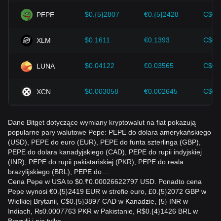
$0.{5}2807
€0.{5}2428
C$0.
PEPE
$0.1611
€0.1393
C$0.
XLM
$0.04122
€0.03565
C$0.
LUNA
$0.003058
€0.002645
C$0.
XCN
Dane Bitget dotyczące wymiany kryptowalut na fiat pokazują
popularne pary walutowe Pepe: PEPE do dolara amerykańskiego
(USD), PEPE do euro (EUR), PEPE do funta szterlinga (GBP),
PEPE do dolara kanadyjskiego (CAD), PEPE do rupii indyjskiej
(INR), PEPE do rupii pakistańskiej (PKR), PEPE do reala
brazylijskiego (BRL), PEPE do…
Cena Pepe w USA to $0.₹0.00026622797 USD. Ponadto cena
Pepe wynosi €0.{5}2419 EUR w strefie euro, £0.{5}2072 GBP w
Wielkiej Brytanii, C$0.{5}3897 CAD w Kanadzie, {5} INR w
Indiach, ₨0.0007763 PKR w Pakistanie, R$0.{4}1426 BRL w