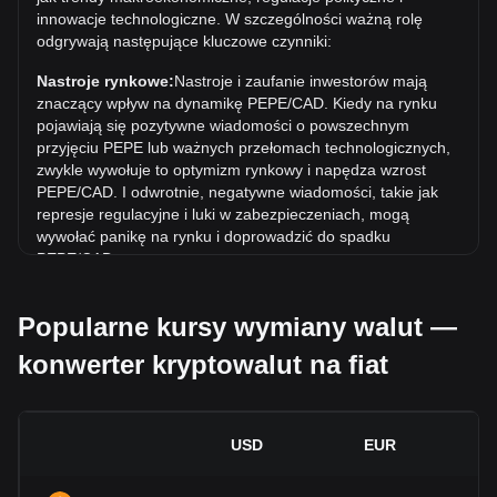
Jaki jest trend cenowy w CAD?
innowacje technologiczne. W szczególności ważną rolę
odgrywają następujące kluczowe czynniki:
W ciągu ostatnich 7 dni kurs wymiany Pepe (PEPE) wzrósł o
1.35%. W ciągu ostatniego miesiąca kurs wymiany Pepe
Nastroje rynkowe:
Nastroje i zaufanie inwestorów mają
(PEPE) wzrósł o 8.39% w stosunku do Dolar kanadyjski
znaczący wpływ na dynamikę PEPE/CAD. Kiedy na rynku
(CAD).
pojawiają się pozytywne wiadomości o powszechnym
przyjęciu PEPE lub ważnych przełomach technologicznych,
zwykle wywołuje to optymizm rynkowy i napędza wzrost
PEPE/CAD. I odwrotnie, negatywne wiadomości, takie jak
represje regulacyjne i luki w zabezpieczeniach, mogą
wywołać panikę na rynku i doprowadzić do spadku
PEPE/CAD.
Otoczenie regulacyjne:
Polityka rządowa i regulacje
Popularne kursy wymiany walut —
dotyczące kryptowalut mają bezpośredni wpływ na ich
akceptację, co z kolei determinuje ich wartość w stosunku
konwerter kryptowalut na fiat
do tradycyjnych walut, takich jak dolar amerykański. Jasne i
wspierające regulacje mogą zwiększyć zaufanie inwestorów
do kryptowalut i podnieść ich wartość. I odwrotnie, niejasne
lub zbyt rygorystyczne polityki regulacyjne mogą utrudniać
USD
EUR
rozwój kryptowalut i powodować spadek ich wartości.
Wskaźniki ekonomiczne:
Czynniki makroekonomiczne w