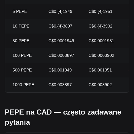
5
PEPE
C$0.{4}1949
C$0.{4}1951
-0
10
PEPE
C$0.{4}3897
C$0.{4}3902
-0
50
PEPE
C$0.0001949
C$0.0001951
-0
100
PEPE
C$0.0003897
C$0.0003902
-0
500
PEPE
C$0.001949
C$0.001951
-0
1000
PEPE
C$0.003897
C$0.003902
-0
PEPE na CAD — często zadawane
pytania