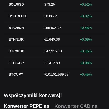
SOL/USD
$73.25
+0.52%
USDT/EUR
€0.8642
+0.02%
BTC/EUR
€55,934.74
+0.45%
ETH/EUR
€1,649.36
+0.08%
BTC/GBP
£47,915.43
+0.45%
ETH/GBP
£1,412.89
+0.08%
BTC/JPY
¥10,191,589.67
+0.45%
Współczynniki konwersji
Konwerter PEPE na
Konwerter CAD na