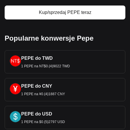
Kup/sprzedaj PEPE teraz
Dane Bitget dotyczące handlu kryptowaluty-do-fiat
pokazują, że najpopularniejszą parą walutową Pepe
jest PEPE na CAD, a kod waluty Pepe to PEPE.
Skorzystaj z naszego kalkulatora kryptowalut, aby
sprawdzić, ile kryptowalut możesz wymienić na CAD.
Popularne konwersje Pepe
PEPE do TWD
1 PEPE na NT$0.{4}9022 TWD
PEPE do CNY
1 PEPE na ¥0.{4}1887 CNY
PEPE do USD
1 PEPE na $0.{5}2797 USD