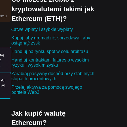
kryptowalutami takimi jak
temu
Ethereum (ETH)?
je
Łatwe wpłaty i szybkie wypłaty
Kupuj, aby gromadzić, sprzedawaj, aby
co
osiągnąć zysk
Handluj na rynku spot w celu arbitrażu
 są
Handluj kontraktami futures o wysokim
e
o
ryzyku i wysokim zysku
Zarabiaj pasywny dochód przy stabilnych
ję
stopach procentowych
 AI
nAI
Przelej aktywa za pomocą swojego
ić
portfela Web3
MSFT
ć?
Jak kupić walutę
Ethereum?