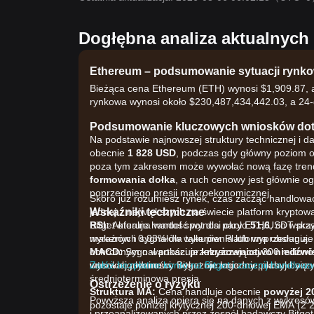
Dogłębna analiza aktualnyc
Ethereum – podsumowanie sytuacji rynko
Bieżąca cena Ethereum (ETH) wynosi $1,909.87, a
rynkowa wynosi około $230,487,434,442.03, a 24
Podsumowanie kluczowych wniosków dot
Na podstawie najnowszej struktury technicznej i
obecnie
1 828 USD
, podczas gdy główny poziom o
poza tym zakresem może wywołać nową fazę trendu.
formowania dołka
, a ruch cenowy jest głównie og
poprzedniego presji makroekonomicznej.
Skoro już rozumiesz rynek, czas zacząć handlować
Wskaźniki techniczne
jednej z największych na świecie platform krypto
RSI:
Bitget oferuje handel spot dla pary ETH/USDT pr
Aktualna wartość wynosi około
51,6
, co wska
wyraźnych sygnałów wykupienia lub wyprzedania.
makerów i 0,03% dla takerów. Platforma obsługuj
MACD:
ochronnym o wartości przekraczającej 300 milionó
Sygnał pokazuje
krzyżownictwo niedźwi
interwał godzinowy wykazuje łagodny pochył byczy
wysokiej płynności. Bitget niezmiennie plasuje s
Załóż bezpłatne konto na Bitget i zacznij handlować
średnioterminową presją.
Ostrzeżenie o ryzyku
Struktura MA:
Cena handluje obecnie
powyżej 2
Powyższa analiza opiera się na danych z wykresó
pozostaje poniżej krytycznej 200-dniowej EMA (2 
i przeanalizowanych przez zespół badawczy Bitget.