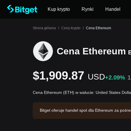
Kup krypto
Rynki
Handel
Strona główna
/
Ceny krypto
/
Cena Ethereum
Cena Ethereum
$1,909.87
USD
+2.09%
Cena Ethereum (ETH) w walucie: United States Doll
Bitget oferuje handel spot dla Ethereum za po
tu na poziomie $62,819,747.46. Ethereum ma ka
giełda Bitget. Ostatnia aktualizacja: 2026-08-06 