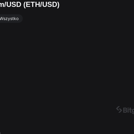
um/USD (ETH/USD)
Wszystko
）