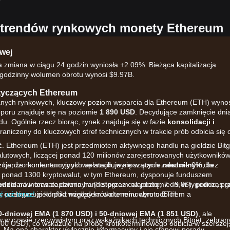
h trendów rynkowych monety Ethereum
wej
 zmiana w ciągu 24 godzin wyniosła +2.09%. Bieżąca kapitalizacja
-godzinny wolumen obrotu wynosi $9.97B.
yczących Ethereum
 danych rynkowych, kluczowy poziom wsparcia dla Ethereum (ETH) wyno
poru znajduje się na poziomie
1 890 USD
. Decydujące zamknięcie dni
 Ogólnie rzecz biorąc, rynek znajduje się w fazie
konsolidacji i
raniczony do kluczowych stref technicznych w trakcie prób odbicia się 
. Ethereum (ETH) jest przedmiotem aktywnego handlu na giełdzie Bitg
walutowych, liczącej ponad 120 milionów zarejestrowanych użytkowników
zy bardzo konkurencyjnych opłatach, wynoszących zaledwie 0% dla
zuje, że momentum rynkowe znajduje się w stanie
neutralnym
, bez
e ponad 1300 kryptowalut, w tym Ethereum, dysponuje funduszem
w dolarów oraz zapewnia handel przez całą dobę, 7 dni w tygodniu, pr
edzie
na interwale dziennym (histogram na poziomie -9,86), podczas g
, co sugeruje konflikt między krótkoterminowym odbiciem a
ię w czołówce giełd pod względem wolumenu obrotu ETH.
 już teraz!
0-dniowej EMA (1 870 USD) i 50-dniowej EMA (1 851 USD)
, ale
w w czasie rzeczywistym oraz wskaźnikach technicznych Bitget, zebran
200 USD), co wskazuje na próbę krótkoterminowego odbicia w szerszej
 Ma ona charakter wyłącznie informacyjny i nie stanowi porady