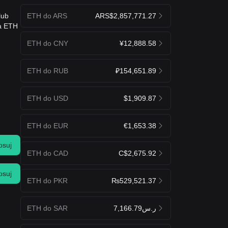
ETH do ARS
ARS$2,857,771.27
lub
na ETH
ETH do CNY
¥12,888.58
ETH do RUB
₽154,651.89
ETH do USD
$1,909.87
ETH do EUR
€1,653.38
osuj
ETH do CAD
C$2,675.92
osuj
ETH do PKR
₨529,521.37
ETH do SAR
ر.س7,166.79