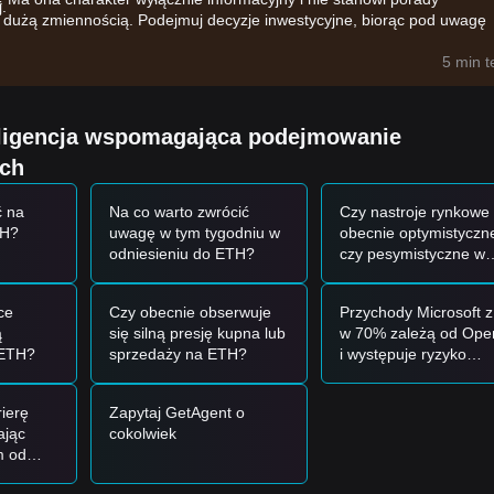
.
ię dużą zmiennością. Podejmuj decyzje inwestycyjne, biorąc pod uwagę
ją przede wszystkim następujące czynniki:
5 min 
to wpływy środków do spotowych ETF-ów na Ethereum oraz aktualizac
ckRock, zmieniają sentyment instytucjonalny na akumulacyjny.
y nowe dołki cyklu, a wzrost aktywności opłat DEX sugeruje rosnącą
eligencja wspomagająca podejmowanie
pozostaje w stanie „Ekstremalnego Strachu” (Indeks na poziomie 25), 
ych
ak technicznego odbicia.
 na
Na co warto zwrócić
Czy nastroje rynkowe
TH?
uwagę w tym tygodniu w
obecnie optymistyczn
mentum rynkowego, przedstawiono następujące strategie tradingowe jak
odniesieniu do ETH?
czy pesymistyczne w
stosunku do monety
ETH?
a
1 828 – 1 850 USD
i pokaże oznaki stabilizacji, może to stanowić okaz
ce
Czy obecnie obserwuje
Przychody Microsoft z
ą
się silną presję kupna lub
w 70% zależą od Ope
j oporu
1 890 – 1 900 USD
przy znaczącej objętości, może to potwierdz
 ETH?
sprzedaży na ETH?
i występuje ryzyko
koncentracji — czy 
wciąż można kupowa
, rynek może wejść w głębszą fazę korekty, potencjalnie testując strefę
ierę
Zapytaj GetAgent o
ając
cokolwiek
m od
wiono następujące strategie referencyjne:
 Czy