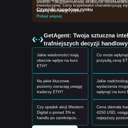
średnio- i długoterminowej strukturze niedźwiedziej
inwestycyjnej. Ceny kryptowalut charakteryzują s
Czynniki napędowe rynku
własną tolerancję ryzyka.
Aktualną cenę Ethereum i nastroje rynkowe wpływa
Pokaż więcej
•
Aktywność instytucjonalna ETF:
Dodatnie net
operacyjne, takie jak konsolidacja akcji przez Bla
•
Dynamika on-chain:
Salda na giełdach osiągnęł
GetAgent: Twoja sztuczna int
użyteczność i zmniejszoną podaż płynną.
•
Sentyment makroekonomiczny:
Szerszy rynek 
trafniejszych decyzji handlow
prowadzi do ostrożnego pozycjonowania mimo ozn
Jakie wiadomości mają
Co może wpłynąć
Sygnały tradingowe
obecnie wpływ na kurs
przyszłą cenę E
Na podstawie obecnej struktury technicznej i mo
ETH?
odniesienie:
Potencjalna strefa kupna
• Jeśli cena Ethereum zbliży się do strefy wsparci
Na jakie kluczowe
Jakie nadchodzą
do krótkoterminowego zakupu.
poziomy zwracają uwagę
wydarzenia mog
• Jeśli cena Ethereum skutecznie przebije powyże
traderzy ETH?
wpłynąć na kurs
odwrócenie trendu w kierunku wyższych celów.
Scenariusz ryzyka
• Jeśli cena Ethereum spadnie poniżej
1 825 USD
Czy spadek akcji Western
Cena złamała bar
popytu makro
1 600 USD
.
Digital o ponad 3% w
4250 USD, osiąg
Strategia kupna
handlu po zamknięciu
najwyższy pozio
Na podstawie obecnej struktury rynkowej przedsta
amerykańskiej giełdy
siedmiu tygodni.