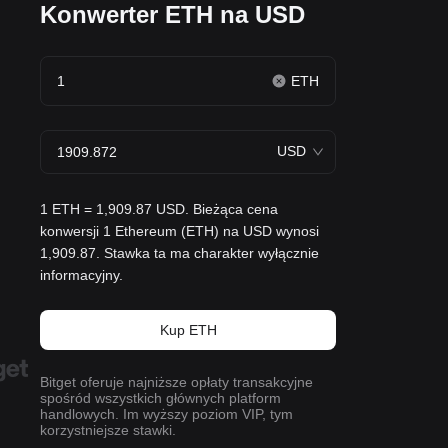
Konwerter ETH na USD
ETH
USD
1 ETH = 1,909.87 USD. Bieżąca cena
konwersji 1 Ethereum (ETH) na USD wynosi
1,909.87. Stawka ta ma charakter wyłącznie
informacyjny.
Kup ETH
Bitget oferuje najniższe opłaty transakcyjne
spośród wszystkich głównych platform
handlowych. Im wyższy poziom VIP, tym
korzystniejsze stawki.