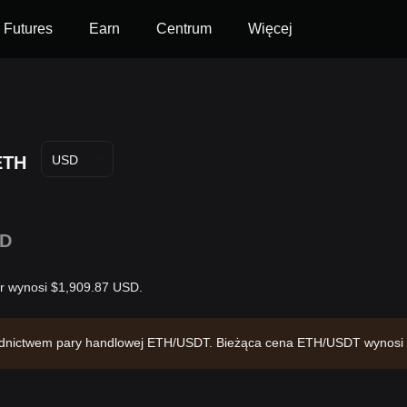
Futures
Earn
Centrum
Więcej
ETH
USD
1D
ar wynosi $1,909.87 USD.
średnictwem pary handlowej ETH/USDT. Bieżąca cena ETH/USDT wynosi
pitalizację rynkową w wysokości $230,487,434,442.03 i podaż w obieg
06:02:13.