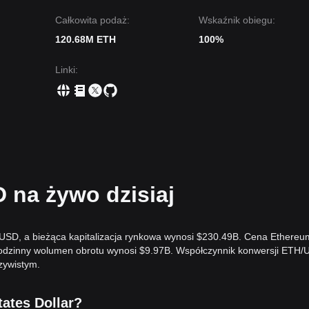
Całkowita podaż:
Wskaźnik obiegu:
120.68M ETH
100%
Linki
:
 na żywo dzisiaj
 USD, a bieżąca kapitalizacja rynkowa wynosi $230.49B. Cena Ethereu
-godzinny wolumen obrotu wynosi $9.97B. Współczynnik konwersji ETH
zywistym.
tates Dollar?