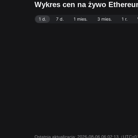
Wykres cen na żywo Ethere
1 d.
7 d.
1 mies.
3 mies.
1 r.
Ostatnia aktualizacja: 2026-08-06 06:02:13
（UTC+0