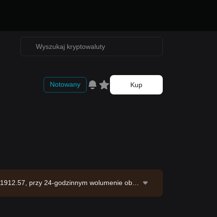
Notowany
Kup
 1912.57, przy 24-godzinnym wolumenie obro
u na poziomie 120.68M ETH. Źródło danych: