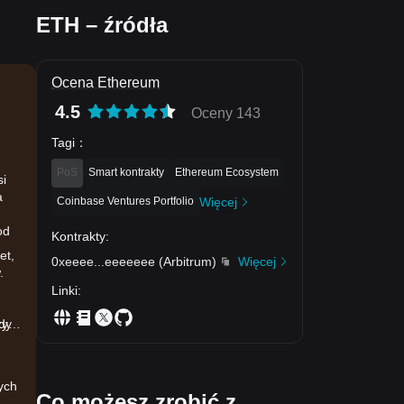
ETH – źródła
Ocena Ethereum
4.5
Oceny 143
Tagi
：
PoS
Smart kontrakty
Ethereum Ecosystem
si
a
Coinbase Ventures Portfolio
Więcej
od
Kontrakty
:
et,
0xeeee
...
eeeeeee
(
Arbitrum
)
Więcej
.
Linki
:
zy
dy
ych
,
Co możesz zrobić z