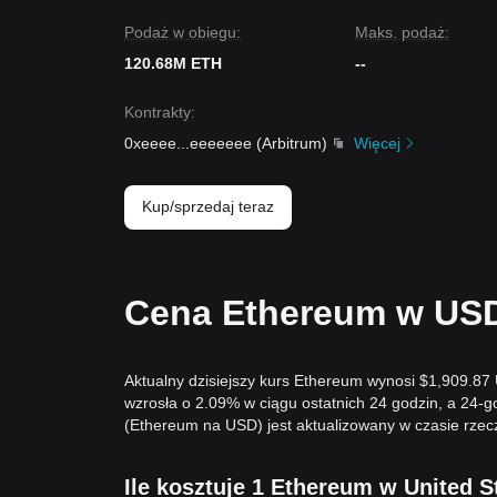
Podaż w obiegu:
Maks. podaż:
120.68M ETH
--
Kontrakty
:
0xeeee
...
eeeeeee
(
Arbitrum
)
Więcej
Kup/sprzedaj teraz
Cena Ethereum w USD
Aktualny dzisiejszy kurs Ethereum wynosi $1,909.87
wzrosła o 2.09% w ciągu ostatnich 24 godzin, a 24
(Ethereum na USD) jest aktualizowany w czasie rzec
Ile kosztuje 1 Ethereum w United S