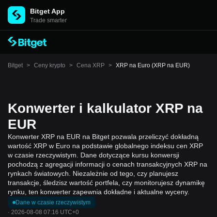
Bitget App
Trade smarter
Bitget
>
Ceny krypto
>
Cena XRP
>
XRP na Euro (XRP na EUR)
Konwerter i kalkulator XRP na
EUR
Konwerter XRP na EUR na Bitget pozwala przeliczyć dokładną
wartość XRP w Euro na podstawie globalnego indeksu cen XRP
w czasie rzeczywistym. Dane dotyczące kursu konwersji
pochodzą z agregacji informacji o cenach transakcyjnych XRP na
rynkach światowych. Niezależnie od tego, czy planujesz
transakcje, śledzisz wartość portfela, czy monitorujesz dynamikę
rynku, ten konwerter zapewnia dokładne i aktualne wyceny.
Dane w czasie rzeczywistym
·
2026-08-08 07:16 UTC+0