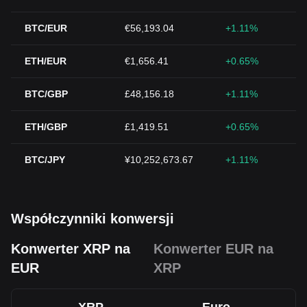
BTC/EUR
€56,193.04
+1.11%
ETH/EUR
€1,656.41
+0.65%
BTC/GBP
£48,156.18
+1.11%
ETH/GBP
£1,419.51
+0.65%
BTC/JPY
¥10,252,673.67
+1.11%
Współczynniki konwersji
Konwerter XRP na
Konwerter EUR na
EUR
XRP