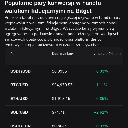
Popularne pary konwersji w handlu
walutami fiducjarnymi na Bitget
Poniższa tabela przedstawia najczęściej używane w handlu pary
kryptowalut z walutami fiducjarnymi dostępne w ramach handlu
walutami fiducjarnymi na Bitget. Wszystkie kursy wymiany są
agregowane na podstawie danych pochodzących od wiodących
światowych dostawców płynności oraz platform danych
rynkowych i są aktualizowane w czasie rzeczywistym.
Para
Kurs wymiany
zmiana z 24 godz. (%
USDT/USD
$0.9995
+0.03%
BTC/USD
$64,970.57
+1.11%
ETH/USD
$1,915.15
+0.65%
SOL/USD
$74.71
+2.62%
USDT/EUR
€0.8644
+0.03%