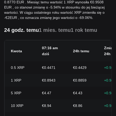
0.8770 EUR . Miesiąc temu wartość 1 XRP wynosiła €0.9508
EUR , co stanowi zmianę o -5.94% w stosunku do jej bieżącej
wartości. W ciągu ostatniego roku wartość XRP zmieniła się o
-
€
2
EUR
, co oznacza zmianę jego wartości o -69.06%.
24 godz. temu
1 mies. temu
1 rok temu
07:16 am
Zmian
Kwota
24h temu
dziś
24h
0.5
XRP
€0.4471
€0.4429
+0.94
1
XRP
€0.8943
€0.8859
+0.94
5
XRP
€4.47
€4.43
+0.94
10
XRP
€8.94
€8.86
+0.94