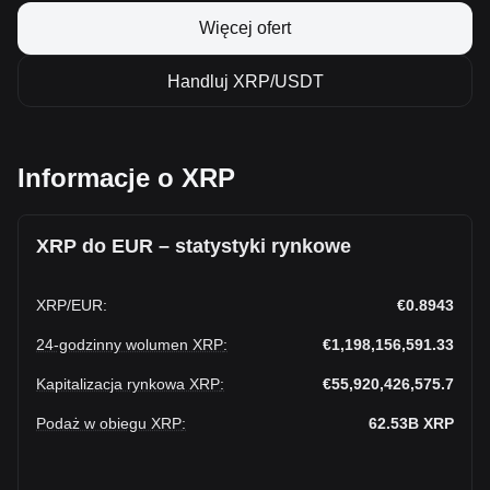
Więcej ofert
Handluj XRP/USDT
Informacje o XRP
XRP do EUR – statystyki rynkowe
XRP
/
EUR
:
€0.8943
24-godzinny wolumen XRP
:
€1,198,156,591.33
Kapitalizacja rynkowa XRP
:
€55,920,426,575.7
Podaż w obiegu XRP
:
62.53B
XRP