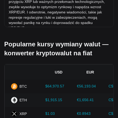
przyjęciu XRP lub ważnych przełomach technologicznych,
zwykle wywołuje to optymizm rynkowy i napędza wzrost
XRP/EUR. I odwrotnie, negatywne wiadomości, takie jak
represje regulacyjne i luki w zabezpieczeniach, mogą
wywołać panikę na rynku i doprowadzić do spadku
XRP/EUR.
Otoczenie regulacyjne:
Polityka rządowa i regulacje
Popularne kursy wymiany walut —
dotyczące kryptowalut mają bezpośredni wpływ na ich
akceptację, co z kolei determinuje ich wartość w stosunku
konwerter kryptowalut na fiat
do tradycyjnych walut, takich jak dolar amerykański. Jasne i
wspierające regulacje mogą zwiększyć zaufanie inwestorów
do kryptowalut i podnieść ich wartość. I odwrotnie, niejasne
lub zbyt rygorystyczne polityki regulacyjne mogą utrudniać
USD
EUR
rozwój kryptowalut i powodować spadek ich wartości.
Wskaźniki ekonomiczne:
Czynniki makroekonomiczne w
$64,970.57
€56,193.04
C$90
BTC
kraju, w którym emitowana jest waluta fiat – takie jak stopy
inflacji, stopy procentowe i kluczowe wskaźniki wzrostu
gospodarczego – odgrywają kluczową rolę w określaniu
$1,915.15
€1,656.41
C$2,
ETH
wartości waluty fiat i pośrednio wpływają na kurs wymiany
XRP/EUR. Na przykład, wysokie stopy inflacji mogą
$1.03
€0.8943
C$1.
XRP
prowadzić do spadku zaufania rynku do walut fiat,