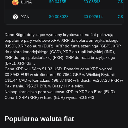
$0.04155
€0.03593
C$0.
LUNA
$0.003023
€0.002614
C$0.
XCN
Dane Bitget dotyczące wymiany kryptowalut na fiat pokazują
popularne pary walutowe XRP: XRP do dolara amerykańskiego
(USD), XRP do euro (EUR), XRP do funta szterlinga (GBP), XRP
do dolara kanadyjskiego (CAD), XRP do rupii indyjskiej (INR),
XRP do rupii pakistańskiej (PKR), XRP do reala brazylijskiego
(BRL), XRP do…
Cena XRP w USA to $1.03 USD. Ponadto cena XRP wynosi
€0.8943 EUR w strefie euro, £0.7664 GBP w Wielkiej Brytanii,
C$1.44 CAD w Kanadzie, ₹98.37 INR w Indiach, ₨287.23 PKR w
Pakistanie, R$5.27 BRL w Brazylii i nie tylko.
Najpopularniejsza para walutowa XRP to XRP do Euro (EUR).
Cena 1 XRP (XRP) w Euro (EUR) wynosi €0.8943.
Popularna waluta fiat