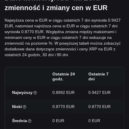
zmienność i zmiany cen w EUR
Najwyższa cena w EUR w ciągu ostatnich 7 dni wyniosła 0.9427
EUR, natomiast najniższa cena w EUR w ciągu ostatnich 7 dni
wyniosła 0.8770 EUR. Względna zmiana między maksimami i
minimami ceny w EUR w ciągu ostatnich 7 dni wskazuje na
zmienność na poziomie %. W powyższej tabeli można zobaczyć
dodatkowe dane dotyczące zmienności i ceny XRP na EUR z
ostatnich 24 godzin, 30 dni i 90 dni.
Ostatnie 24
Ostatnie 7
Os
godz.
dni
dn
Najwyższy
0.8992 EUR
0.9427 EUR
1.
Niski
0.8770 EUR
0.8770 EUR
0.
Średnia
0 EUR
0 EUR
0