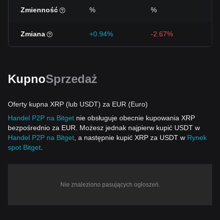
Zmienność
%
%
%
Zmiana
+0.94%
-2.67%
-5
Kupno
Sprzedaż
Oferty kupna XRP (lub USDT) za EUR (Euro)
Handel P2P na Bitget
nie obsługuje obecnie kupowania XRP
bezpośrednio za EUR. Możesz jednak najpierw kupić USDT w
Handel P2P na Bitget
, a następnie kupić XRP za USDT w
Rynek
spot Bitget
.
Nie znaleziono pasujących ogłoszeń.