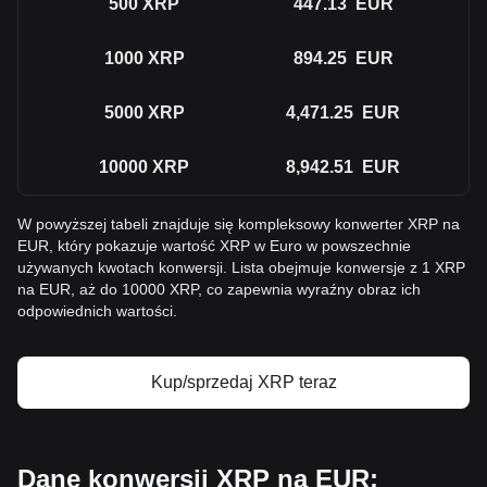
500
XRP
447.13
EUR
1000
XRP
894.25
EUR
5000
XRP
4,471.25
EUR
10000
XRP
8,942.51
EUR
W powyższej tabeli znajduje się kompleksowy konwerter XRP na
EUR, który pokazuje wartość XRP w Euro w powszechnie
używanych kwotach konwersji. Lista obejmuje konwersje z 1 XRP
na EUR, aż do 10000 XRP, co zapewnia wyraźny obraz ich
odpowiednich wartości.
Kup/sprzedaj XRP teraz
Dane konwersji XRP na EUR: