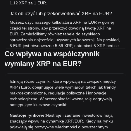
1.12 XRP za 1 EUR.
Jak obliczyć lub przekonwertować XRP na EUR?
Możesz użyć naszego kalkulatora XRP na EUR w górnej
części tej strony, aby przeliczyć dowolną kwotę XRP na
EUR. Zamieściliśmy również tabele do szybkiego
sprawdzenia najczęściej używanych konwersji. Na przykład,
5 EUR jest równoważne 5.59 XRP, natomiast 5 XRP będzie
kosztować około 4.47EUR.
Co wpływa na współczynnik
wymiany XRP na EUR?
Jaka jest najwyższa cena XRP/EUR w historii?
Najwyższa w historii cena 1 XRP w EUR to €3.32. Czas
pokaże, czy wartość 1 XRP/EUR przekroczy obecny rekord
Istnieją różne czynniki, które wpływają na związek między
wszech czasów.
XRP i Euro, obejmujące wiele wymiarów, takich jak trendy
Jaki jest trend cenowy w EUR?
makroekonomiczne, regulacje polityczne i innowacje
technologiczne. W szczególności ważną rolę odgrywają
W ciągu ostatnich 7 dni kurs wymiany XRP (XRP) spadł o
następujące kluczowe czynniki:
2.67%. W ciągu ostatniego miesiąca kurs wymiany XRP
(XRP) spadł o 5.94% w stosunku do Euro (EUR).
Nastroje rynkowe:
Nastroje i zaufanie inwestorów mają
znaczący wpływ na dynamikę XRP/EUR. Kiedy na rynku
pojawiają się pozytywne wiadomości o powszechnym