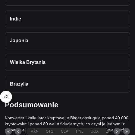
Indie
Japonia
Wielka Brytania
Brazylia
Podsumowanie
Konwerter i kalkulator kryptowalut Bitget obsługują ponad 40 000
kryptowalut i ponad 80 walut fiducjarnych, co czyni je jednymi z
najbardziej wszechstronnych narzędzi do przeliczania wartości
MXN
GTQ
CLP
HNL
UGX
ZAR
TND