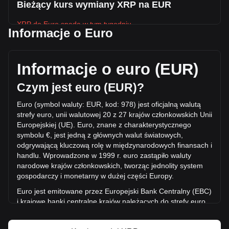
Bieżący kurs wymiany XRP na EUR
XRP do Euro spada w tym tygodniu.
Informacje o Euro
Obecna cena rynkowa XRP wynosi €0.8943 na XRP, a
łączna kapitalizacja rynkowa wynosi €55,920,426,575.7
EUR w oparciu o podaż w obiegu 62,533,270,000 XRP. W
Informacje o euro (EUR)
ciągu ostatnich 24 godzin wolumen obrotu XRP zmienił się o
-8.20% (€-107,023,458.94 EUR). W ostatni dzień handlu,
Czym jest euro (EUR)?
wolumen obrotu XRP wyniósł €1,305,180,050.27.
Euro (symbol waluty: EUR, kod: 978) jest oficjalną walutą
strefy euro, unii walutowej 20 z 27 krajów członkowskich Unii
Więcej informacji o XRP na Bitget
Europejskiej (UE). Euro, znane z charakterystycznego
symbolu €, jest jedną z głównych walut światowych,
Cena XRP
odgrywającą kluczową rolę w międ
zynarodowych finansach i
Prognoza ceny XRP
handlu. Wprowadzone w 1999 r. euro zastąpiło waluty
Czym jest XRP (XRP)?
narodowe krajów członkowskich, tworząc jednolity system
Kalkulator zysków XRP
gospodarczy i monetarny w dużej części Europy.
Euro jest emitowane przez Europejski Bank Centralny (EBC)
i krajowe banki ce
ntralne krajów należących do strefy euro.
EBC, z siedzibą we Frankfurcie, jest centralnym organem
odpowiedzialnym za politykę pieniężną strefy euro i