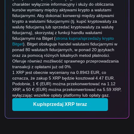
charakter wyłącznie informacyjny i służy do obliczania
kursów wymiany między aktywami krypto a walutami
fiducjarnymi. Aby dokonać konwersji między aktywami
krypto a walutami fiducjarnymi (tj. kupić kryptowaluty za
walutę fiducjarną lub sprzedać kryptowaluty za walutę
fiducjarną), skorzystaj z funkcji handlu walutami
fiducjarnymi na Bitget (
strona kupna/sprzedaży krypto
Bitget
). Bitget obsługuje handel walutami fiducjarnymi w
ponad 80 walutach fiducjarnych, w ponad 20 językach
oraz za pomocą różnych lokalnych metod płatności.
Oferuje również możliwość sprawnego przeprowadzania
transakcji z opłatami już od 0%.
1 XRP jest obecnie wyceniany na 0.8943 EUR, co
oznacza, że zakup 5 XRP będzie kosztował 4.47 EUR.
Podobnie, 1 € (EUR) można przekonwertować na 1.12
XRP, a 50 € (EUR) można przekonwertować na 5.59 XRP,
wyłączając wszelkie opłaty platformy lub opłaty gaz.
Kup/sprzedaj XRP teraz