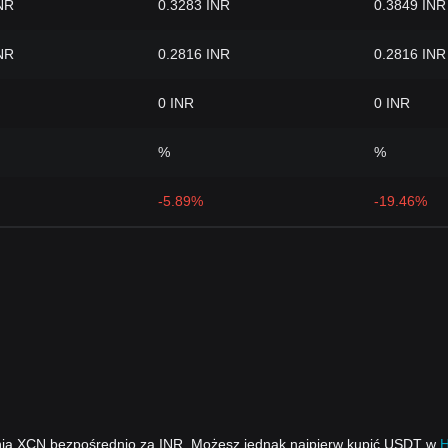
NR
0.3283 INR
0.3849 INR
NR
0.2816 INR
0.2816 INR
0 INR
0 INR
%
%
-5.89%
-19.46%
nia XCN bezpośrednio za INR. Możesz jednak najpierw kupić USDT w
H