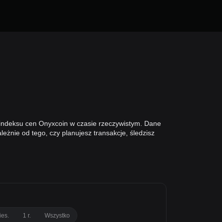
 indeksu cen Onyxcoin w czasie rzeczywistym. Dane
eżnie od tego, czy planujesz transakcje, śledzisz
ies.
1 r.
Wszystko