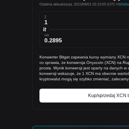
Ostatnia aktualizacja: 2023/09/01 02:23:05
(UTC+0)
Odśw
Z
Na
Konwerter Bitget zapewnia kursy wymiany XCN n
co sprawia, że konwersja Onyxcoin (XCN) na Rupi
prosta. Wynik konwersji jest oparty na danych w
konwersji wskazuje, że 1 XCN ma obecnie warto
kryptowalut mogą się szybko zmieniać, zalecamy
Kup/sprzedaj XCN t