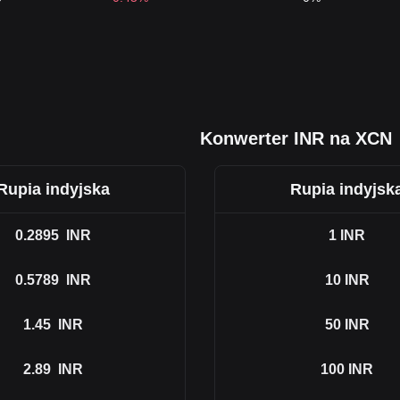
Konwerter INR na XCN
Rupia indyjska
Rupia indyjsk
0.2895
INR
1
INR
0.5789
INR
10
INR
1.45
INR
50
INR
2.89
INR
100
INR