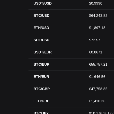
USDT/USD
$0.9990
BTC/USD
$64,243.82
ETH/USD
$1,897.18
SOL/USD
$72.57
USDT/EUR
€0.8671
BTC/EUR
€55,757.21
ETH/EUR
€1,646.56
BTC/GBP
£47,758.85
ETH/GBP
£1,410.36
BTC/JPY
¥10,176,381.0