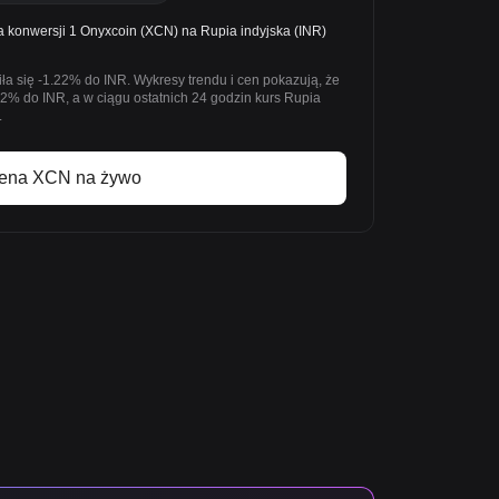
 konwersji 1 Onyxcoin (XCN) na Rupia indyjska (INR)
a się -1.22% do INR. Wykresy trendu i cen pokazują, że
22% do INR, a w ciągu ostatnich 24 godzin kurs Rupia
.
ena XCN na żywo