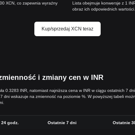
000 XCN, co zapewnia wyraźny
Lista obejmuje konwersje z 1 I
obraz ich odpowiednich wartości
Kup/sprzedaj XCN teraz
zmienność i zmiany cen w INR
sła 0.3283 INR, natomiast najniższa cena w INR w ciągu ostatnich 7 d
 7 dni wskazuje na zmienność na poziomie %. W powyższej tabeli moż
ni.
 24 godz.
Ostatnie 7 dni
Ostatnie 3