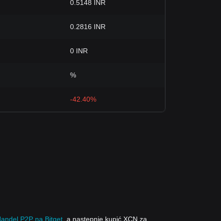
0.5148 INR
0.2816 INR
0 INR
%
-42.40%
andel P2P na Bitget
, a następnie kupić XCN za