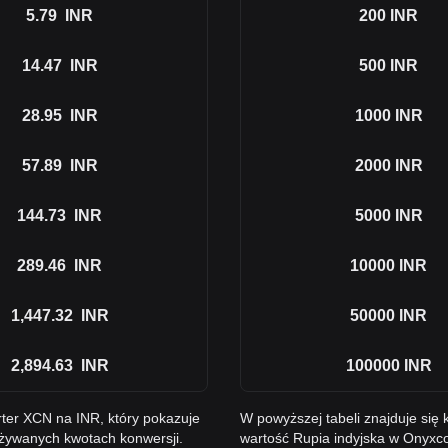
5.79
INR
200
INR
14.47
INR
500
INR
28.95
INR
1000
INR
57.89
INR
2000
INR
144.73
INR
5000
INR
289.46
INR
10000
INR
1,447.32
INR
50000
INR
2,894.63
INR
100000
INR
ter XCN na INR, który pokazuje
W powyższej tabeli znajduje się
żywanych kwotach konwersji.
wartość Rupia indyjska w Onyxc