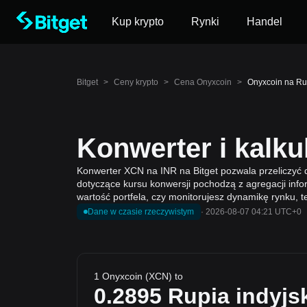
Kup krypto
Rynki
Handel
Bitget
>
Ceny krypto
>
Cena Onyxcoin
>
Onyxcoin na Ru
Konwerter i kalku
Konwerter XCN na INR na Bitget pozwala przeliczyć
dotyczące kursu konwersji pochodzą z agregacji info
wartość portfela, czy monitorujesz dynamikę rynku, 
Dane w czasie rzeczywistym
·
2026-08-07 04:21 UTC+0
1 Onyxcoin (XCN) to
0.2895
Rupia indyjs