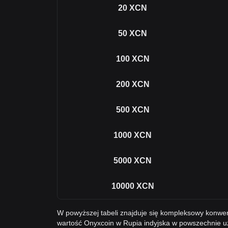
20
XCN
50
XCN
100
XCN
200
XCN
500
XCN
1000
XCN
5000
XCN
10000
XCN
W powyższej tabeli znajduje się kompleksowy konwer
wartość Onyxcoin w Rupia indyjska w powszechnie u