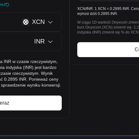
ież
XCN/INR: 1 XCN = 0.2895 INR. Cena
wynosi dziś 0.2895 INR.
XCN
W ciągu 1D wartość Onyxcoin zmienił
kurs Onyxcoin (XCN) zmienił się -1.
indyjska (INR) zmienił się % do XCN
INR
C
a INR w czasie rzeczywistym,
a indyjska (INR) jest bardzo
 czasie rzeczywistym. Wynik
ść 0.2895 INR. Ponieważ ceny
 sprawdzenie wyniku konwersji.
eraz