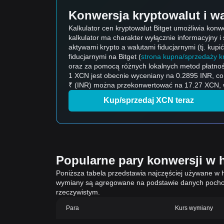
Konwersja kryptowalut i wa
Kalkulator cen kryptowalut Bitget umożliwia konw
kalkulator ma charakter wyłącznie informacyjny 
aktywami krypto a walutami fiducjarnymi (tj. kupi
fiducjarnymi na Bitget (
strona kupna/sprzedaży kr
oraz za pomocą różnych lokalnych metod płatnoś
1 XCN jest obecnie wyceniany na 0.2895 INR, c
₹ (INR) można przekonwertować na 17.27 XCN, wył
Kup/sprzedaj XCN teraz
Popularne pary konwersji w h
Poniższa tabela przedstawia najczęściej używane w h
wymiany są agregowane na podstawie danych pochod
rzeczywistym.
Para
Kurs wymiany