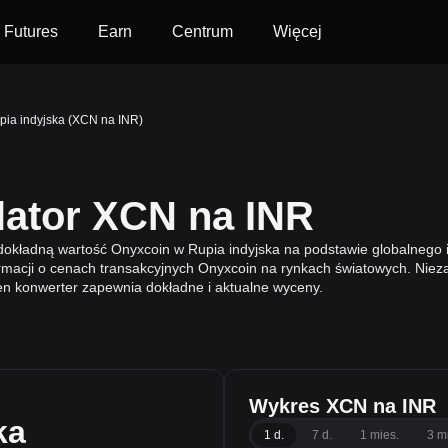
Futures
Earn
Centrum
Więcej
pia indyjska (XCN na INR)
lator XCN na INR
 dokładną wartość Onyxcoin w Rupia indyjska na podstawie globalnego
rmacji o cenach transakcyjnych Onyxcoin na rynkach światowych. Niezal
ten konwerter zapewnia dokładne i aktualne wyceny.
Wykres XCN na INR
ka
1 d.
7 d.
1 mies.
3 m