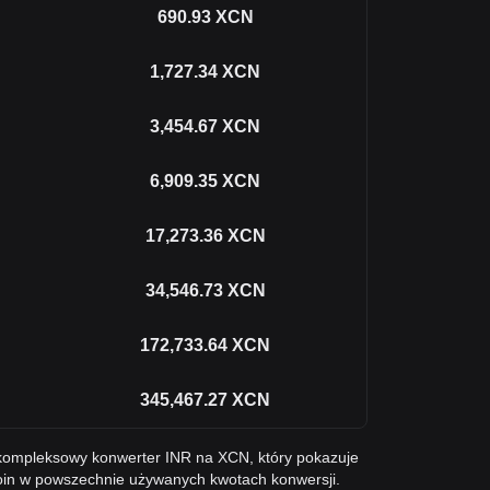
690.93
XCN
1,727.34
XCN
3,454.67
XCN
6,909.35
XCN
17,273.36
XCN
34,546.73
XCN
172,733.64
XCN
345,467.27
XCN
 kompleksowy konwerter INR na XCN, który pokazuje
oin w powszechnie używanych kwotach konwersji.