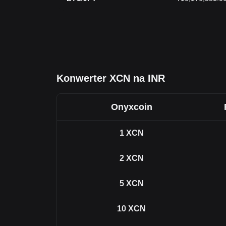
Konwerter XCN na INR
Onyxcoin
1
XCN
2
XCN
5
XCN
10
XCN