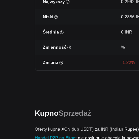
Najwyższy
0.2992 I
Niski
0.2886 I
Średnia
0 INR
Zmienność
%
Zmiana
-1.22%
Kupno
Sprzedaż
Oferty kupna XCN (lub USDT) za INR (Indian Rupee)
Handel P2P na Bitget
nie obsługuje obecnie kupowa