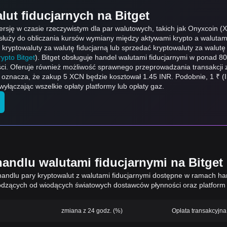
lut fiducjarnych na Bitget
ersję w czasie rzeczywistym dla par walutowych, takich jak Onyxcoin (X
i służy do obliczania kursów wymiany między aktywami krypto a walutam
ć kryptowaluty za walutę fiducjarną lub sprzedać kryptowaluty za walutę 
ypto Bitget
). Bitget obsługuje handel walutami fiducjarnymi w ponad 8
ci. Oferuje również możliwość sprawnego przeprowadzania transakcji z
o oznacza, że zakup 5 XCN będzie kosztował 1.45 INR. Podobnie, 1 ₹
ączając wszelkie opłaty platformy lub opłaty gaz.
andlu walutami fiducjarnymi na Bitget
andlu pary kryptowalut z walutami fiducjarnymi dostępne w ramach han
zących od wiodących światowych dostawców płynności oraz platform 
zmiana z 24 godz. (%)
Opłata transakcyjna 