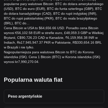
popularne pary walutowe Bitcoin: BTC do dolara amerykańskiego
(USD), BTC do euro (EUR), BTC do funta szterlinga (GBP), BTC
do dolara kanadyjskiego (CAD), BTC do rupii indyjskiej (INR),
BTC do rupii pakistańskiej (PKR), BTC do reala brazylijskiego
(BRL), BTC do…
Cena Bitcoin w USA to $64,656.66 USD. Ponadto cena Bitcoin
wynosi €56,102.58 EUR w strefie euro, £48,059.3 GBP w Wielkiej
Brytanii, C$90,726.23 CAD w Kanadzie, ₹6,159,956.38 INR w
Indiach, ₨17,945,947.37 PKR w Pakistanie, R$330,654.16 BRL
w Brazylii i nie tylko.
Najpopularniejsza para walutowa Bitcoin to BTC do Korona
islandzka (ISK). Cena 1 Bitcoin (BTC) w Korona islandzka (ISK)
wynosi kr7,990,270.04.
Popularna waluta fiat
Peso argentyńskie