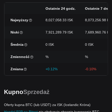
Ostatnie 24 godz.
Ostatnie 7 dni
Najwyższy
8,027,058.33 ISK
8,073,256.98 IS
Niski
7,921,289.79 ISK
7,689,960.76 IS
Średnia
0 ISK
0 ISK
Zmienność
%
%
Zmiana
+0.12%
-0.10%
Kupno
Sprzedaż
Oferty kupna BTC (lub USDT) za ISK (Icelandic Króna)
Handel P2P na Bitget
nie obsługuje obecnie kupowania BTC