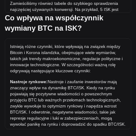
Zamieściliśmy również tabele do szybkiego sprawdzenia
najczęściej używanych konwersji. Na przykład, 5 ISK jest
równoważne 0.{6}6258 BTC, natomiast 5 BTC będzie
Co wpływa na współczynnik
kosztować około 39,951,350.21ISK.
wymiany BTC na ISK?
Jaka jest najwyższa cena BTC/ISK w historii?
Najwyższa w historii cena 1 BTC w ISK to kr15,595,557.49.
Istnieją różne czynniki, które wpływają na związek między
Czas pokaże, czy wartość 1 BTC/ISK przekroczy obecny
Bitcoin i Korona islandzka, obejmujące wiele wymiarów,
rekord wszech czasów.
takich jak trendy makroekonomiczne, regulacje polityczne i
Jaki jest trend cenowy w ISK?
innowacje technologiczne. W szczególności ważną rolę
odgrywają następujące kluczowe czynniki:
W ciągu ostatnich 7 dni kurs wymiany Bitcoin (BTC) spadł o
0.10%. W ciągu ostatniego miesiąca kurs wymiany Bitcoin
Nastroje rynkowe:
Nastroje i zaufanie inwestorów mają
(BTC) wzrósł o 1.13% w stosunku do Korona islandzka
znaczący wpływ na dynamikę BTC/ISK. Kiedy na rynku
(ISK).
pojawiają się pozytywne wiadomości o powszechnym
przyjęciu BTC lub ważnych przełomach technologicznych,
zwykle wywołuje to optymizm rynkowy i napędza wzrost
BTC/ISK. I odwrotnie, negatywne wiadomości, takie jak
represje regulacyjne i luki w zabezpieczeniach, mogą
wywołać panikę na rynku i doprowadzić do spadku BTC/ISK.
Otoczenie regulacyjne:
Polityka rządowa i regulacje