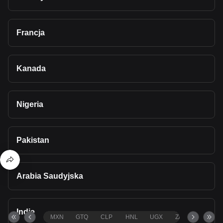
Francja
Kanada
Nigeria
Pakistan
Arabia Saudyjska
Indie
MXN
GTQ
CLP
HNL
UGX
ZAR
TND