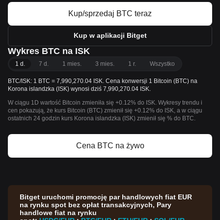
Kup/sprzedaj BTC teraz
Kup w aplikacji Bitget
Wykres BTC na ISK
1 d.
7 d.
1 mies.
3 mies.
1 r.
Wszystko
BTC/ISK: 1 BTC = 7,990,270.04 ISK. Cena konwersji 1 Bitcoin (BTC) na
Korona islandzka (ISK) wynosi dziś 7,990,270.04 ISK.
W ciągu 1D wartość Bitcoin zmieniła się +0.12% do ISK. Wykresy trendu i
cen pokazują, że kurs Bitcoin (BTC) zmienił się +0.12% do ISK, a w ciągu
ostatnich 24 godzin kurs Korona islandzka (ISK) zmienił się % do BTC.
Cena BTC na żywo
Bitget uruchomi promocję par handlowych fiat EUR
na rynku spot bez opłat transakcyjnych, Pary
handlowe fiat na rynku