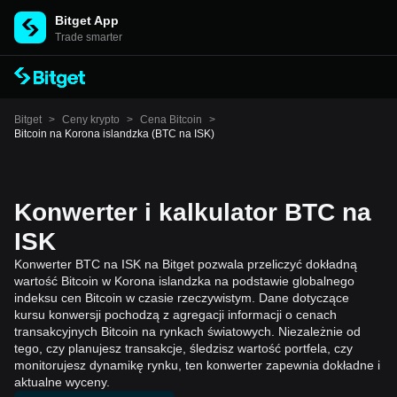
Bitget App
Trade smarter
Bitget
>
Ceny krypto
>
Cena Bitcoin
>
Bitcoin na Korona islandzka (BTC na ISK)
Konwerter i kalkulator BTC na
ISK
Konwerter BTC na ISK na Bitget pozwala przeliczyć dokładną
wartość Bitcoin w Korona islandzka na podstawie globalnego
indeksu cen Bitcoin w czasie rzeczywistym. Dane dotyczące
kursu konwersji pochodzą z agregacji informacji o cenach
transakcyjnych Bitcoin na rynkach światowych. Niezależnie od
tego, czy planujesz transakcje, śledzisz wartość portfela, czy
monitorujesz dynamikę rynku, ten konwerter zapewnia dokładne i
aktualne wyceny.