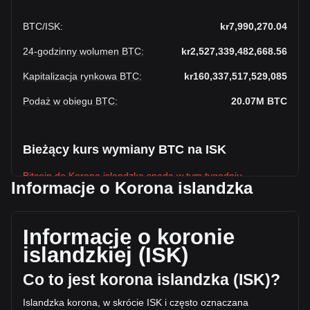
BTC
/
ISK
:
kr7,990,270.04
24-godzinny wolumen BTC
:
kr2,527,339,482,668.56
Kapitalizacja rynkowa BTC
:
kr160,337,517,529,085
Podaż w obiegu BTC
:
20.07M
BTC
Bieżący kurs wymiany BTC na ISK
Bitcoin do Korona islandzka spada w tym tygodniu.
Informacje o Korona islandzka
Obecna cena rynkowa Bitcoin wynosi kr7,990,270.04 na
BTC, a łączna kapitalizacja rynkowa wynosi
kr160,337,517,529,085 ISK w oparciu o podaż w obiegu
Informacje o koronie
20,066,596 BTC. W ciągu ostatnich 24 godzin wolumen
islandzkiej (ISK)
obrotu Bitcoin zmienił się o -13.98% (kr-410,754,329,177.52
ISK). W ostatni dzień handlu, wolumen obrotu BTC wyniósł
Co to jest korona islandzka (ISK)?
kr2,938,093,811,846.08.
Islandzka korona, w skrócie ISK i często oznaczana