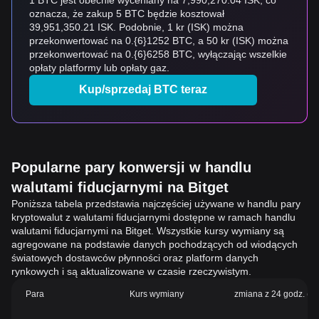
1 BTC jest obecnie wyceniany na 7,990,270.04 ISK, co
oznacza, że zakup 5 BTC będzie kosztował
39,951,350.21 ISK. Podobnie, 1 kr (ISK) można
przekonwertować na 0.{6}1252 BTC, a 50 kr (ISK) można
przekonwertować na 0.{6}6258 BTC, wyłączając wszelkie
opłaty platformy lub opłaty gaz.
Kup/sprzedaj BTC teraz
Popularne pary konwersji w handlu
walutami fiducjarnymi na Bitget
Poniższa tabela przedstawia najczęściej używane w handlu pary
kryptowalut z walutami fiducjarnymi dostępne w ramach handlu
walutami fiducjarnymi na Bitget. Wszystkie kursy wymiany są
agregowane na podstawie danych pochodzących od wiodących
światowych dostawców płynności oraz platform danych
rynkowych i są aktualizowane w czasie rzeczywistym.
Para
Kurs wymiany
zmiana z 24 godz. (%