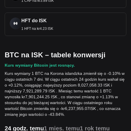
1 CAP na kr3.89 ISK
HFT do ISK
1 HFT na kr4.23 ISK
BTC na ISK – tabele konwersji
Kurs wymiany Bitcoin jest rosnący.
Kurs wymiany 1 BTC na Korona islandzka zmienił się o -0.10% w
ciągu ostatnich 7 dni. W ciągu ostatnich 24 godzin kurs wahał się
o +0.12%, osiągając najwyższy poziom 8,027,058.33 ISK i
najniższy 7,921,289.79 ISK . Miesiąc temu wartość 1 BTC
wynosiła kr7,901,244.25 ISK , co stanowi zmianę o +1.13% w
stosunku do jej bieżącej wartości. W ciągu ostatniego roku
wartość Bitcoin zmieniła się o
-
kr
6,237,955.07
ISK
, co oznacza
zmianę jego wartości o -43.84%.
24 godz. temu
1 mies. temu
1 rok temu