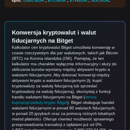
spot:
USDC/EUR
;
BTC/EUR
;
ETH/EUR
;
SOL/EUR
.
Konwersja kryptowalut i walut
fiducjarnych na Bitget
Kalkulator cen kryptowalut Bitget umożliwia konwersję w
czasie rzeczywistym dla par walutowych, takich jak Bitcoin
(BTC) na Korona islandzka (ISK). Pamiętaj, że ten
kalkulator ma charakter wyłącznie informacyjny i służy do
obliczania kursów wymiany między aktywami krypto a
walutami fiducjarnymi. Aby dokonać konwersji między
aktywami krypto a walutami fiducjarnymi (tj. kupić
kryptowaluty za walutę fiducjarną lub sprzedać
kryptowaluty za walutę fiducjarną), skorzystaj z funkcji
handlu walutami fiducjarnymi na Bitget (
strona
kupna/sprzedaży krypto Bitget
). Bitget obsługuje handel
walutami fiducjarnymi w ponad 80 walutach fiducjarnych,
w ponad 20 językach oraz za pomocą różnych lokalnych
metod płatności. Oferuje również możliwość sprawnego
przeprowadzania transakcji z opłatami już od 0%.