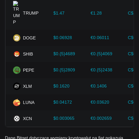
wsparcie dla wzrostu wartości kryptowalut, takich jak Bitcoin.
Inwestorzy muszą zrozumieć tę dynamikę, aby uniknąć
TRUMP
$1.47
€1.28
C$2.
podejmowania błędnych decyzji. Po uwzględnieniu tych
czynników inwestorzy powinni również uważnie monitorować
przyszłe zmiany cen Bitcoin i odpowiednio dostosowywać
swoje strategie inwestycyjne do ewoluującego rynku.
$0.06928
€0.06011
C$0.
DOGE
$0.{5}4689
€0.{5}4069
C$0.
SHIB
$0.{5}2809
€0.{5}2438
C$0.
PEPE
$0.1620
€0.1406
C$0.
XLM
$0.04172
€0.03620
C$0.
LUNA
$0.003065
€0.002659
C$0.
XCN
Dane Bitget dotyczące wymiany kryptowalut na fiat pokazują