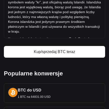
symbolem waluty "kr", jest oficjalną walutą Islandii. Islandzka
Więcej informacji o Bitcoin na Bitget
korona jest wyjątkową walutą, biorąc pod uwagę, że Islandia
jest jednym z najmniejszych krajów pod względem liczby
Cena Bitcoin
ludności, który ma własną
walutę i politykę pieniężną.
Prognoza ceny Bitcoin
Korona islandzka jest jedynym prawnym środkiem
Czym jest Bitcoin (BTC)?
płatniczym w Islandii i jest używana do wszystkich transakcji
Kalkulator zysków Bitcoin
w kraju.
Korona islandzka jest emitowana przez Bank Centralny
Islandii (Seðlabanki Íslands). Bank Centralny jest
odpow
iedzialny za produkcję i dystrybucję waluty, a także za
Kup/sprzedaj BTC teraz
zarządzanie polityką pieniężną Islandii i utrzymanie
stabilności korony.
Jaka jest historia ICO?
Popularne konwersje
Korzenie korony sięgają Skandynawskiej Unii Monetarnej, a
jej nazwa pochodzi od łacińskiego słowa "coro
na"
oznaczającego "koronę". Początkowo Islandia używała
korony duńskiej, ale w 1885 r. zaczęła emitować własne
BTC do USD
banknoty. Islandzka korona stała się odrębna od korony
1 BTC na 64831.00 USD
duńskiej po I wojnie światowej i uzyskaniu przez Islandię
suwerenności w 1918 roku. Ze wzg
lędu na wysoką inflację,
w 1981 r. króna została przeszacowana - 100 starych koron