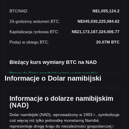
BTC
/
NAD
:
N$1,055,124.2
24-godzinny wolumen BTC
:
N$345,030,225,084.62
Kapitalizacja rynkowa BTC
:
N$21,173,187,324,006.77
Podaż w obiegu BTC
:
20.07M
BTC
Bieżący kurs wymiany BTC na NAD
Bitcoin do Dolar namibijski rośnie w tym tygodniu.
Informacje o Dolar namibijski
Obecna cena rynkowa Bitcoin wynosi N$1,055,124.2 na
BTC, a łączna kapitalizacja rynkowa wynosi
N$21,173,187,324,006.77 NAD w oparciu o podaż w obiegu
Informacje o dolarze namibijskim
20,067,008 BTC. W ciągu ostatnich 24 godzin wolumen
(NAD)
obrotu Bitcoin zmienił się o +2.77% (N$9,286,340,114.39
NAD). W ostatni dzień handlu, wolumen obrotu BTC wyniósł
Dolar namibijski (NAD), wprowadzony w 1993 r., symbolizuje
N$335,743,884,970.23.
coś więcej niż tylko jednostkę monetarną Namibii;
reprezentuje drogę kraju do niezależności gospodarczej i