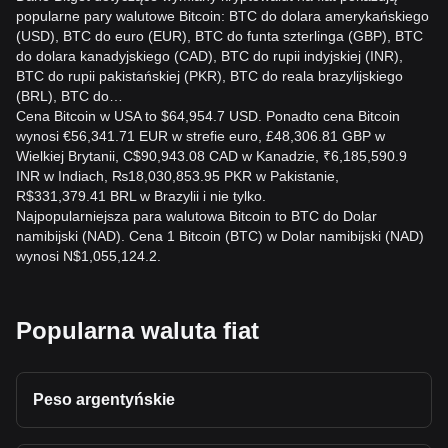
popularne pary walutowe Bitcoin: BTC do dolara amerykańskiego
(USD), BTC do euro (EUR), BTC do funta szterlinga (GBP), BTC
do dolara kanadyjskiego (CAD), BTC do rupii indyjskiej (INR),
BTC do rupii pakistańskiej (PKR), BTC do reala brazylijskiego
(BRL), BTC do…
Cena Bitcoin w USA to $64,954.7 USD. Ponadto cena Bitcoin
wynosi €56,341.71 EUR w strefie euro, £48,306.81 GBP w
Wielkiej Brytanii, C$90,943.08 CAD w Kanadzie, ₹6,185,590.9
INR w Indiach, ₨18,030,853.95 PKR w Pakistanie,
R$331,379.41 BRL w Brazylii i nie tylko.
Najpopularniejsza para walutowa Bitcoin to BTC do Dolar
namibijski (NAD). Cena 1 Bitcoin (BTC) w Dolar namibijski (NAD)
wynosi N$1,055,124.2.
Popularna waluta fiat
Peso argentyńskie