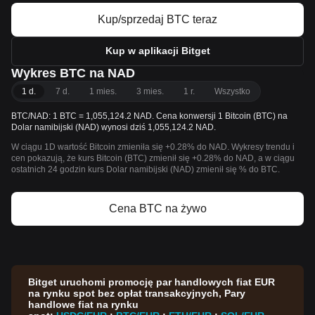
Kup/sprzedaj BTC teraz
Kup w aplikacji Bitget
Wykres BTC na NAD
1 d.
7 d.
1 mies.
3 mies.
1 r.
Wszystko
BTC/NAD: 1 BTC = 1,055,124.2 NAD. Cena konwersji 1 Bitcoin (BTC) na
Dolar namibijski (NAD) wynosi dziś 1,055,124.2 NAD.
W ciągu 1D wartość Bitcoin zmieniła się +0.28% do NAD. Wykresy trendu i
cen pokazują, że kurs Bitcoin (BTC) zmienił się +0.28% do NAD, a w ciągu
ostatnich 24 godzin kurs Dolar namibijski (NAD) zmienił się % do BTC.
Cena BTC na żywo
Bitget uruchomi promocję par handlowych fiat EUR
na rynku spot bez opłat transakcyjnych, Pary
handlowe fiat na rynku