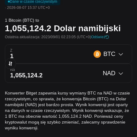
Dane w czasie rzeczywistym
·
2026-08-07 15:37 UTC+0
1 Bitcoin (BTC) to
1,055,124.2
Dolar namibijski
Ostatnia aktualizacja: 2023/09/01 02:23:05
(UTC+0)
Odśwież
Z
BTC
Na
NAD
Konwerter Bitget zapewnia kursy wymiany BTC na NAD w czasie
rzeczywistym, co sprawia, że konwersja Bitcoin (BTC) na Dolar
namibijski (NAD) jest bardzo prosta. Wynik konwersji jest oparty
na danych w czasie rzeczywistym. Wynik konwersji wskazuje, że
1 BTC ma obecnie wartość 1,055,124.2 NAD. Ponieważ ceny
kryptowalut mogą się szybko zmieniać, zalecamy sprawdzenie
wyniku konwersji.