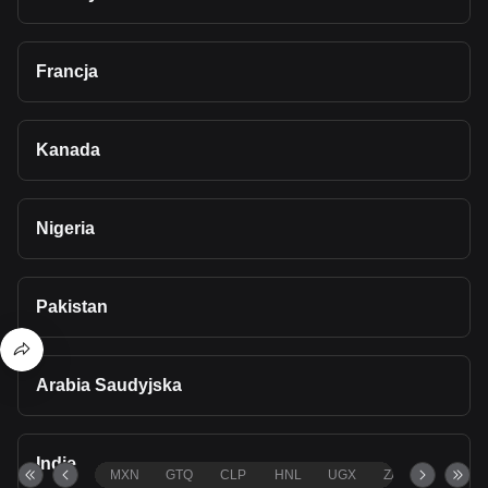
Francja
Kanada
Nigeria
Pakistan
Arabia Saudyjska
Indie
MXN
GTQ
CLP
HNL
UGX
ZAR
TND