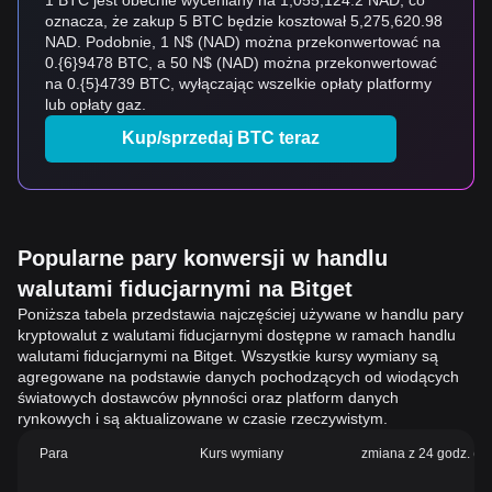
1 BTC jest obecnie wyceniany na 1,055,124.2 NAD, co
oznacza, że zakup 5 BTC będzie kosztował 5,275,620.98
NAD. Podobnie, 1 N$ (NAD) można przekonwertować na
0.{6}9478 BTC, a 50 N$ (NAD) można przekonwertować
na 0.{5}4739 BTC, wyłączając wszelkie opłaty platformy
lub opłaty gaz.
Kup/sprzedaj BTC teraz
Popularne pary konwersji w handlu
walutami fiducjarnymi na Bitget
Poniższa tabela przedstawia najczęściej używane w handlu pary
kryptowalut z walutami fiducjarnymi dostępne w ramach handlu
walutami fiducjarnymi na Bitget. Wszystkie kursy wymiany są
agregowane na podstawie danych pochodzących od wiodących
światowych dostawców płynności oraz platform danych
rynkowych i są aktualizowane w czasie rzeczywistym.
Para
Kurs wymiany
zmiana z 24 godz. (%