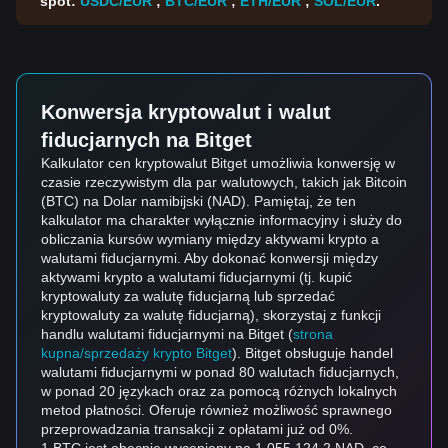
spot:
USDC/EUR
;
BTC/EUR
;
ETH/EUR
;
SOL/EUR
.
Konwersja kryptowalut i walut
fiducjarnych na Bitget
Kalkulator cen kryptowalut Bitget umożliwia konwersję w
czasie rzeczywistym dla par walutowych, takich jak Bitcoin
(BTC) na Dolar namibijski (NAD). Pamiętaj, że ten
kalkulator ma charakter wyłącznie informacyjny i służy do
obliczania kursów wymiany między aktywami krypto a
walutami fiducjarnymi. Aby dokonać konwersji między
aktywami krypto a walutami fiducjarnymi (tj. kupić
kryptowaluty za walutę fiducjarną lub sprzedać
kryptowaluty za walutę fiducjarną), skorzystaj z funkcji
handlu walutami fiducjarnymi na Bitget (
strona
kupna/sprzedaży krypto Bitget
). Bitget obsługuje handel
walutami fiducjarnymi w ponad 80 walutach fiducjarnych,
w ponad 20 językach oraz za pomocą różnych lokalnych
metod płatności. Oferuje również możliwość sprawnego
przeprowadzania transakcji z opłatami już od 0%.