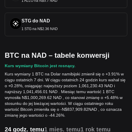
1 ALLO na N$5.7 NAD
STG do NAD
1 STG na N$2.36 NAD
BTC na NAD – tabele konwersji
Kurs wymiany Bitcoin jest rosnący.
Kurs wymiany 1 BTC na Dolar namibijski zmienił się o +3.91% w
ciągu ostatnich 7 dni. W ciągu ostatnich 24 godzin kurs wahał się
o +0.28%, osiągając najwyższy poziom 1,061,230.43 NAD i
najniższy 1,041,456.01 NAD . Miesiąc temu wartość 1 BTC
wynosiła N$1,000,269.62 NAD , co stanowi zmianę o +5.48% w
stosunku do jej bieżącej wartości. W ciągu ostatniego roku
wartość Bitcoin zmieniła się o
-
N$
837,909.82
NAD
, co oznacza
zmianę jego wartości o -44.26%.
24 godz. temu
1 mies. temu
1 rok temu