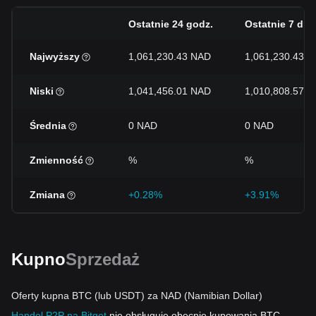
Ostatnie 24 godz.
Ostatnie 7 dni
Najwyższy
1,061,230.43 NAD
1,061,230.43 
Niski
1,041,456.01 NAD
1,010,808.57 
Średnia
0 NAD
0 NAD
Zmienność
%
%
Zmiana
+0.28%
+3.91%
Kupno
Sprzedaż
Oferty kupna BTC (lub USDT) za NAD (Namibian Dollar)
Handel P2P na Bitget
nie obsługuje obecnie kupowania BTC