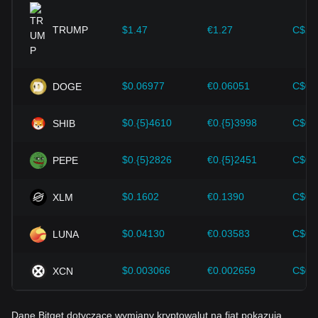
ekspansji i ulepszenia bezpieczeństwa – zapewniły silne
wsparcie dla wzrostu wartości kryptowalut, takich jak Bitcoin.
TRUMP
$1.47
€1.27
C$2.
Inwestorzy muszą zrozumieć tę dynamikę, aby uniknąć
podejmowania błędnych decyzji. Po uwzględnieniu tych
czynników inwestorzy powinni również uważnie monitorować
przyszłe zmiany cen Bitcoin i odpowiednio dostosowywać
$0.06977
€0.06051
C$0.
DOGE
swoje strategie inwestycyjne do ewoluującego rynku.
$0.{5}4610
€0.{5}3998
C$0.
SHIB
$0.{5}2826
€0.{5}2451
C$0.
PEPE
$0.1602
€0.1390
C$0.
XLM
$0.04130
€0.03583
C$0.
LUNA
$0.003066
€0.002659
C$0.
XCN
Dane Bitget dotyczące wymiany kryptowalut na fiat pokazują