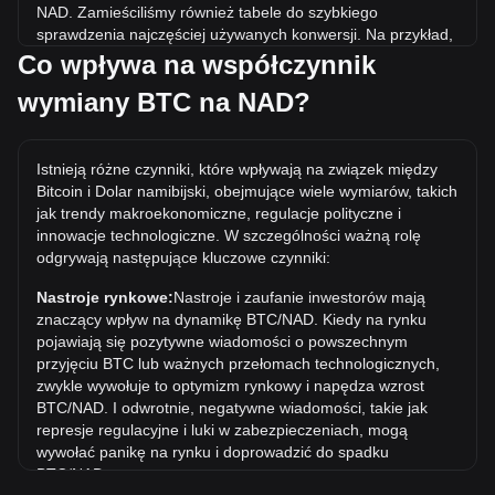
NAD. Zamieściliśmy również tabele do szybkiego
sprawdzenia najczęściej używanych konwersji. Na przykład,
5 NAD jest równoważne 0.{5}4739 BTC, natomiast 5 BTC
Co wpływa na współczynnik
będzie kosztować około 5,275,620.98NAD.
wymiany BTC na NAD?
Jaka jest najwyższa cena BTC/NAD w historii?
Najwyższa w historii cena 1 BTC w NAD to N$2,049,961.45.
Istnieją różne czynniki, które wpływają na związek między
Czas pokaże, czy wartość 1 BTC/NAD przekroczy obecny
Bitcoin i Dolar namibijski, obejmujące wiele wymiarów, takich
rekord wszech czasów.
jak trendy makroekonomiczne, regulacje polityczne i
Jaki jest trend cenowy w NAD?
innowacje technologiczne. W szczególności ważną rolę
odgrywają następujące kluczowe czynniki:
W ciągu ostatnich 7 dni kurs wymiany Bitcoin (BTC) wzrósł o
3.91%. W ciągu ostatniego miesiąca kurs wymiany Bitcoin
Nastroje rynkowe:
Nastroje i zaufanie inwestorów mają
(BTC) wzrósł o 5.48% w stosunku do Dolar namibijski
znaczący wpływ na dynamikę BTC/NAD. Kiedy na rynku
(NAD).
pojawiają się pozytywne wiadomości o powszechnym
przyjęciu BTC lub ważnych przełomach technologicznych,
zwykle wywołuje to optymizm rynkowy i napędza wzrost
BTC/NAD. I odwrotnie, negatywne wiadomości, takie jak
represje regulacyjne i luki w zabezpieczeniach, mogą
wywołać panikę na rynku i doprowadzić do spadku
BTC/NAD.