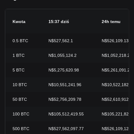
Kwota
15:37 dziś
24h temu
0.5
BTC
N$527,562.1
N$526,109.13
1
BTC
N$1,055,124.2
N$1,052,218.26
5
BTC
N$5,275,620.98
N$5,261,091.29
10
BTC
N$10,551,241.96
N$10,522,182.5
50
BTC
N$52,756,209.78
N$52,610,912.8
100
BTC
N$105,512,419.55
N$105,221,825.
500
BTC
N$527,562,097.77
N$526,109,128.