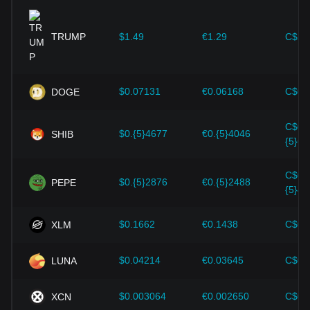
ekspansji i ulepszenia bezpieczeństwa – zapewniły silne
wsparcie dla wzrostu wartości kryptowalut, takich jak Bitcoin.
TRUMP
$1.49
€1.29
C$2.
Inwestorzy muszą zrozumieć tę dynamikę, aby uniknąć
podejmowania błędnych decyzji. Po uwzględnieniu tych
czynników inwestorzy powinni również uważnie monitorować
przyszłe zmiany cen OFFICIAL TRUMP i odpowiednio
$0.07131
€0.06168
C$0.
DOGE
dostosowywać swoje strategie inwestycyjne do
ewoluującego rynku.
C$0.
$0.{5}4677
€0.{5}4046
SHIB
{5}65
C$0.
$0.{5}2876
€0.{5}2488
PEPE
{5}40
$0.1662
€0.1438
C$0.
XLM
$0.04214
€0.03645
C$0.
LUNA
$0.003064
€0.002650
C$0.
XCN