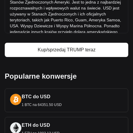
Stanów Zjednoczonych Ameryki. Jest to jedna z najbardziej
Bitget
rozpoznawalnych i wpływowych walut na świecie. USD jest
używany w Stanach Zjednoczonych i ich
oficjalnych
Cena OFFICIAL TRUMP
terytoriach, takich jak Puerto Rico, Guam, Ameryka Samoa,
Prognoza ceny OFFICIAL TRUMP
USA. Wyspy Dziewicze i Wyspy Marina Północna. Ponadto
Czym jest OFFICIAL TRUMP (TRUMP)?
jedenaście innych krajów przyjęło dolara amerykańskiego
Kalkulator zysków OFFICIAL TRUMP
jako swoją oficjalną walutę, w tym Ekwador, Salwador,
Zimbabwe, Palau, Wyspy
Marshalla, Panama, Brytyjskie
Wyspy Dziewicze, Turks i Caicos, Timor Wschodni,
Kup/sprzedaj TRUMP teraz
Mikronezja i Bonaire.
Emisja i regulacja USD należą do obowiązków Systemu
Rezerwy Federalnej, banku centralnego Stanów
Popularne konwersje
Zjednoczonych. Rezerwa Federalna lub "Fed" zarządza
polit
yką pieniężną kraju i zapewnia stabilność i integralność
waluty. Amerykański Departament Skarbu, za
pośrednictwem Biura Grawerowania i Druku, ma za zadanie
BTC do USD
drukowanie papierowej waluty, podczas gdy Mennica
1 BTC na 64351.50 USD
Stanów Zjednoczonych produkuje monety.
Jaka jest h
istoria NEM?
Dolar amerykański (USD) ma bogatą historię, która
ETH do USD
odzwierciedla ewolucję Stanów Zjednoczonych. Początkowo