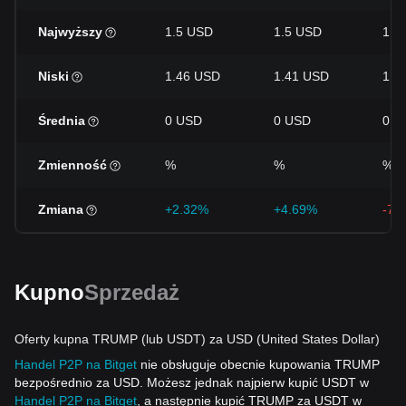
Najwyższy
1.5 USD
1.5 USD
1.7
Niski
1.46 USD
1.41 USD
1.4
Średnia
0 USD
0 USD
0 U
Zmienność
%
%
%
Zmiana
+2.32%
+4.69%
-7.
Kupno
Sprzedaż
Oferty kupna TRUMP (lub USDT) za USD (United States Dollar)
Handel P2P na Bitget
nie obsługuje obecnie kupowania TRUMP
bezpośrednio za USD. Możesz jednak najpierw kupić USDT w
Handel P2P na Bitget
, a następnie kupić TRUMP za USDT w