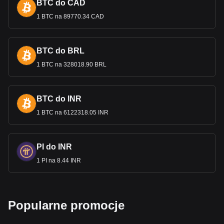
BTC do CAD
USD zakończyło się w 1946 r., a ich obieg formalnie
wstrzymano w 1969
r. Nowoczesne banknoty amerykańskiej
1 BTC na 89770.34 CAD
waluty od 2004 r. mają dodatkowe kolory dla rozróżnienia, a
w planach jest dodanie ulepszonych funkcji dotykowych dla
osób niedowidzących.
BTC do BRL
Amerykański Mennica produkuje również monety o
1 BTC na 328018.90 BRL
nominałach 1 centa (grosz), 5 cen
tów (nikiel), 10 centów
(dziesięciocentówka), 25 centów (ćwierćdolarówka), 50
centów
(półdolarówka) i 1 dolara. Monety te są używane do
codziennych transakcji, a także obejmują wersje
BTC do INR
kolekcjonerskie i okolicznościowe.
1 BTC na 6122318.05 INR
Światowa waluta rezerwowa
Awans dolar
a amerykańskiego do statusu światowej waluty
PI do INR
rezerwowej jest zakorzeniony w zbiegu wydarzeń
historycznych i strategii gospodarczych. Powstając jako
1 PI na 8.44 INR
dominująca potęga gospodarcza na początku XX wieku,
Stany Zjednoczone umocniły pozycję dolara poprzez
ustano
wienie Rezerwy Federalnej w 1913 r. i zgromadzenie
znacznych rezerw złota podczas I wojny światowej.
Popularne promocje
Kluczowe porozumienie z Bretton Woods w 1944 r., w
którym 44 kraje alianckie powiązały swoje waluty z dolarem,