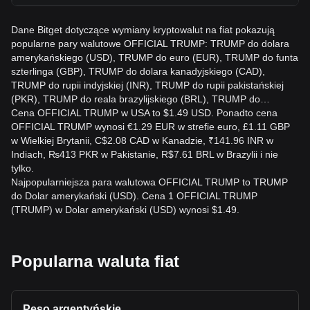
Dane Bitget dotyczące wymiany kryptowalut na fiat pokazują
popularne pary walutowe OFFICIAL TRUMP: TRUMP do dolara
amerykańskiego (USD), TRUMP do euro (EUR), TRUMP do funta
szterlinga (GBP), TRUMP do dolara kanadyjskiego (CAD),
TRUMP do rupii indyjskiej (INR), TRUMP do rupii pakistańskiej
(PKR), TRUMP do reala brazylijskiego (BRL), TRUMP do…
Cena OFFICIAL TRUMP w USA to $1.49 USD. Ponadto cena
OFFICIAL TRUMP wynosi €1.29 EUR w strefie euro, £1.11 GBP
w Wielkiej Brytanii, C$2.08 CAD w Kanadzie, ₹141.96 INR w
Indiach, ₨413 PKR w Pakistanie, R$7.61 BRL w Brazylii i nie
tylko.
Najpopularniejsza para walutowa OFFICIAL TRUMP to TRUMP
do Dolar amerykański (USD). Cena 1 OFFICIAL TRUMP
(TRUMP) w Dolar amerykański (USD) wynosi $1.49.
Popularna waluta fiat
Peso argentyńskie