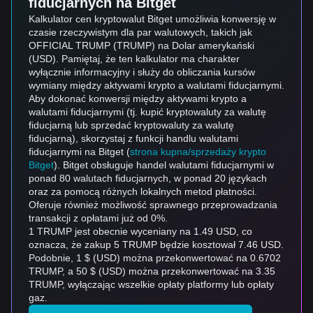
fiducjarnych na Bitget
Kalkulator cen kryptowalut Bitget umożliwia konwersję w
czasie rzeczywistym dla par walutowych, takich jak
OFFICIAL TRUMP (TRUMP) na Dolar amerykański
(USD). Pamiętaj, że ten kalkulator ma charakter
wyłącznie informacyjny i służy do obliczania kursów
wymiany między aktywami krypto a walutami fiducjarnymi.
Aby dokonać konwersji między aktywami krypto a
walutami fiducjarnymi (tj. kupić kryptowaluty za walutę
fiducjarną lub sprzedać kryptowaluty za walutę
fiducjarną), skorzystaj z funkcji handlu walutami
fiducjarnymi na Bitget (
strona kupna/sprzedaży krypto
Bitget
). Bitget obsługuje handel walutami fiducjarnymi w
ponad 80 walutach fiducjarnych, w ponad 20 językach
oraz za pomocą różnych lokalnych metod płatności.
Oferuje również możliwość sprawnego przeprowadzania
transakcji z opłatami już od 0%.
1 TRUMP jest obecnie wyceniany na 1.49 USD, co
oznacza, że zakup 5 TRUMP będzie kosztował 7.46 USD.
Podobnie, 1 $ (USD) można przekonwertować na 0.6702
TRUMP, a 50 $ (USD) można przekonwertować na 3.35
TRUMP, wyłączając wszelkie opłaty platformy lub opłaty
gaz.