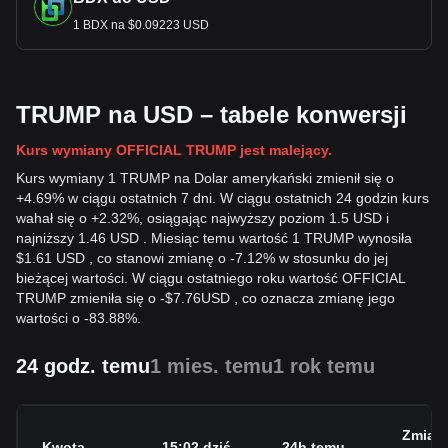
1 BDX na $0.09223 USD
TRUMP na USD – tabele konwersji
Kurs wymiany OFFICIAL TRUMP jest malejący.
Kurs wymiany 1 TRUMP na Dolar amerykański zmienił się o
+4.69% w ciągu ostatnich 7 dni. W ciągu ostatnich 24 godzin kurs
wahał się o +2.32%, osiągając najwyższy poziom 1.5 USD i
najniższy 1.46 USD . Miesiąc temu wartość 1 TRUMP wynosiła
$1.61 USD , co stanowi zmianę o -7.12% w stosunku do jej
bieżącej wartości. W ciągu ostatniego roku wartość OFFICIAL
TRUMP zmieniła się o
-
$
7.76
USD
, co oznacza zmianę jego
wartości o -83.88%.
24 godz. temu
1 mies. temu
1 rok temu
Zmian
Kwota
15:02 dziś
24h temu