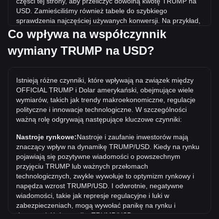
części tej strony, aby przeliczyć dowolną kwotę TRUMP na
USD. Zamieściliśmy również tabele do szybkiego
sprawdzenia najczęściej używanych konwersji. Na przykład,
5 USD jest równoważne 3.35 TRUMP, natomiast 5 TRUMP
Co wpływa na współczynnik
będzie kosztować około 7.46USD.
wymiany TRUMP na USD?
Jaka jest najwyższa cena TRUMP/USD w historii?
Najwyższa w historii cena 1 TRUMP w USD to $75.35. Czas
Istnieją różne czynniki, które wpływają na związek między
pokaże, czy wartość 1 TRUMP/USD przekroczy obecny
OFFICIAL TRUMP i Dolar amerykański, obejmujące wiele
rekord wszech czasów.
wymiarów, takich jak trendy makroekonomiczne, regulacje
Jaki jest trend cenowy OFFICIAL TRUMP w USD?
polityczne i innowacje technologiczne. W szczególności
ważną rolę odgrywają następujące kluczowe czynniki:
W ciągu ostatnich 7 dni kurs wymiany OFFICIAL TRUMP
(TRUMP) wzrósł o 4.69%. W ciągu ostatniego miesiąca
Nastroje rynkowe:
Nastroje i zaufanie inwestorów mają
kurs wymiany OFFICIAL TRUMP (TRUMP) spadł o 7.12% w
znaczący wpływ na dynamikę TRUMP/USD. Kiedy na rynku
stosunku do Dolar amerykański (USD).
pojawiają się pozytywne wiadomości o powszechnym
przyjęciu TRUMP lub ważnych przełomach
technologicznych, zwykle wywołuje to optymizm rynkowy i
napędza wzrost TRUMP/USD. I odwrotnie, negatywne
wiadomości, takie jak represje regulacyjne i luki w
zabezpieczeniach, mogą wywołać panikę na rynku i
doprowadzić do spadku TRUMP/USD.