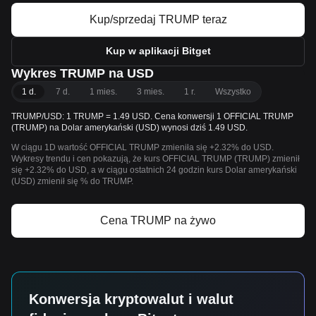
Kup/sprzedaj TRUMP teraz
Kup w aplikacji Bitget
Wykres TRUMP na USD
1 d.
7 d.
1 mies.
3 mies.
1 r.
Wszystko
TRUMP/USD: 1 TRUMP = 1.49 USD. Cena konwersji 1 OFFICIAL TRUMP
(TRUMP) na Dolar amerykański (USD) wynosi dziś 1.49 USD.
W ciągu 1D wartość OFFICIAL TRUMP zmieniła się +2.32% do USD.
Wykresy trendu i cen pokazują, że kurs OFFICIAL TRUMP (TRUMP) zmienił
się +2.32% do USD, a w ciągu ostatnich 24 godzin kurs Dolar amerykański
(USD) zmienił się % do TRUMP.
Cena TRUMP na żywo
Konwersja kryptowalut i walut