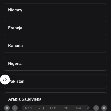
Niemcy
Francja
Kanada
Nigeria
Pakistan
Arabia Saudyjska
MXN
GTQ
CLP
HNL
UGX
ZAR
TND