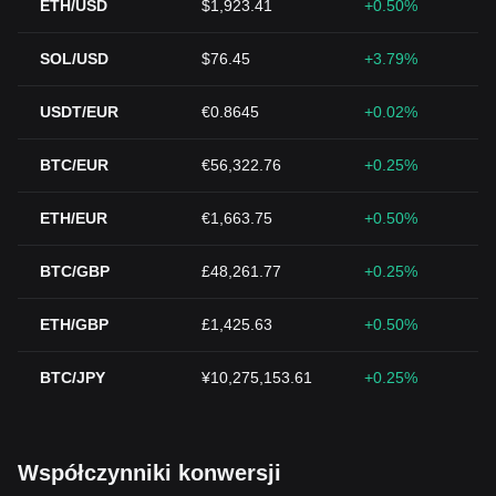
ETH/USD
$1,923.41
+0.50%
SOL/USD
$76.45
+3.79%
USDT/EUR
€0.8645
+0.02%
BTC/EUR
€56,322.76
+0.25%
ETH/EUR
€1,663.75
+0.50%
BTC/GBP
£48,261.77
+0.25%
ETH/GBP
£1,425.63
+0.50%
BTC/JPY
¥10,275,153.61
+0.25%
Współczynniki konwersji