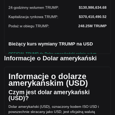
24-godzinny wolumen TRUMP
:
$130,986,634.68
Kapitalizacja rynkowa TRUMP
:
$370,410,490.52
Podaż w obiegu TRUMP
:
248.25M
TRUMP
Bieżący kurs wymiany TRUMP na USD
OFFICIAL TRUMP do Dolar amerykański rośnie w tym
Informacje o Dolar amerykański
tygodniu.
Obecna cena rynkowa OFFICIAL TRUMP wynosi $1.49 na
TRUMP, a łączna kapitalizacja rynkowa wynosi
Informacje o dolarze
$370,410,490.52 USD w oparciu o podaż w obiegu
amerykańskim (USD)
248,250,220 TRUMP. W ciągu ostatnich 24 godzin wolumen
obrotu OFFICIAL TRUMP zmienił się o +0.80%
Czym jest dolar amerykański
($1,045,119.61 USD). W ostatni dzień handlu, wolumen
(USD)?
obrotu TRUMP wyniósł $129,941,515.08.
Dolar amerykański (USD), oznaczony kodem ISO USD i
powszechnie skracany jako USD, jest oficjalną walutą
Więcej informacji o OFFICIAL TRUMP na