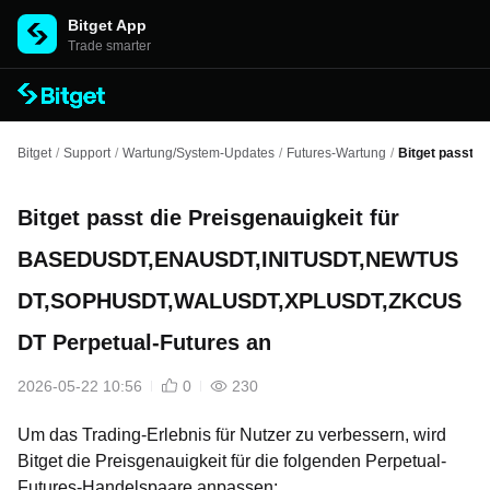
Bitget App
Trade smarter
Bitget
/
Support
/
Wartung/System-Updates
/
Futures-Wartung
/
Bitget passt
Bitget passt die Preisgenauigkeit für
BASEDUSDT,ENAUSDT,INITUSDT,NEWTUS
DT,SOPHUSDT,WALUSDT,XPLUSDT,ZKCUS
DT Perpetual-Futures an
2026-05-22 10:56
0
230
Um das Trading-Erlebnis für Nutzer zu verbessern, wird
Bitget die Preisgenauigkeit für die folgenden Perpetual-
Futures-Handelspaare anpassen: