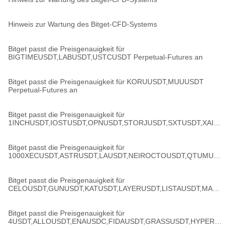
Hinweis zur Wartung des Bitget-CFD-Systems
Bitget passt die Preisgenauigkeit für
BIGTIMEUSDT,LABUSDT,USTCUSDT Perpetual-Futures an
Bitget passt die Preisgenauigkeit für KORUUSDT,MUUUSDT
Perpetual-Futures an
Bitget passt die Preisgenauigkeit für
1INCHUSDT,IOSTUSDT,OPNUSDT,STORJUSDT,SXTUSDT,XAIU
SDT,YBUSDT,ZORAUSDT Perpetual-Futures an
Bitget passt die Preisgenauigkeit für
1000XECUSDT,ASTRUSDT,LAUSDT,NEIROCTOUSDT,QTUMUS
DT,ROSEUSDT,SOXSUSDT,THEUSDT,TAIKOUSDT Perpetual-
Futures an
Bitget passt die Preisgenauigkeit für
CELOUSDT,GUNUSDT,KATUSDT,LAYERUSDT,LISTAUSDT,MAN
TRAUSDT,MIRAUSDT,SCRTUSDT,WLFIUSDC Perpetual-Futures
an
Bitget passt die Preisgenauigkeit für
4USDT,ALLOUSDT,ENAUSDC,FIDAUSDT,GRASSUSDT,HYPERU
SDT,MEUSDT,RENDERUSDT,SANTOSUSDT Perpetual-Futures