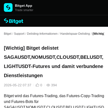
Bitget App
Trade smarter
Bitget
/
Support
/
Delisting-Informationen
/
Handelspaar-Delisting
/
[Wichtig]
[Wichtig] Bitget delistet
SAGAUSDT,NOMUSDT,CLOUSDT,BELUSDT,
LIGHTUSDT-Futures und damit verbundene
Dienstleistungen
2026-05-22 07:37
0
394
Bitget wird das Futures-Trading, das Futures-Copy-Trading
und Futures-Bots für
SAGAUSDT,NOMUSDT,CLOUSDT,BELUSDT,LIGHTUSD