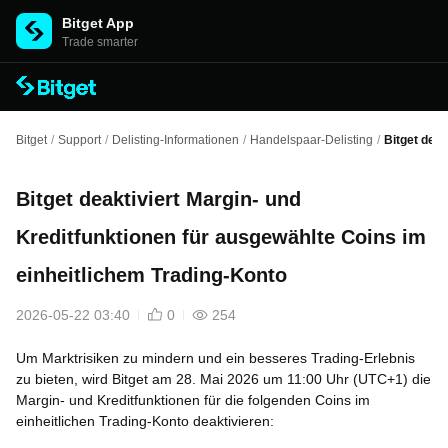
Bitget App
Trade smarter
Bitget
/
Support
/
Delisting-Informationen
/
Handelspaar-Delisting
/
Bitget deak
Bitget deaktiviert Margin- und
Kreditfunktionen für ausgewählte Coins im
einheitlichem Trading-Konto
2026-05-22 03:40
0
254
Um Marktrisiken zu mindern und ein besseres Trading-Erlebnis
zu bieten, wird Bitget am 28. Mai 2026 um 11:00 Uhr (UTC+1) die
Margin- und Kreditfunktionen für die folgenden Coins im
einheitlichen Trading-Konto deaktivieren: