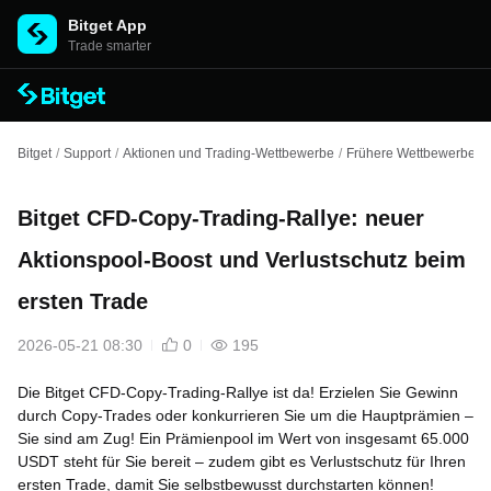
Bitget App
Trade smarter
Bitget
/
Support
/
Aktionen und Trading-Wettbewerbe
/
Frühere Wettbewerbe un
Bitget CFD-Copy-Trading-Rallye: neuer
Aktionspool-Boost und Verlustschutz beim
ersten Trade
2026-05-21 08:30
0
195
Die Bitget CFD-Copy-Trading-Rallye ist da! Erzielen Sie Gewinn
durch Copy-Trades oder konkurrieren Sie um die Hauptprämien –
Sie sind am Zug! Ein Prämienpool im Wert von insgesamt 65.000
USDT steht für Sie bereit – zudem gibt es Verlustschutz für Ihren
ersten Trade, damit Sie selbstbewusst durchstarten können!