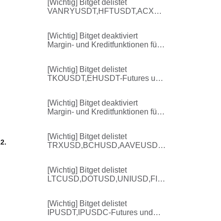
[Wichtig] Bitget delistet
VANRYUSDT,HFTUSDT,ACXUS
DT-Futures und damit
verbundene Dienstleistungen
[Wichtig] Bitget deaktiviert
Margin- und Kreditfunktionen für
ausgewählte Coins im
einheitlichem Trading-Konto
[Wichtig] Bitget delistet
TKOUSDT,EHUSDT-Futures und
damit verbundene
Dienstleistungen
[Wichtig] Bitget deaktiviert
Margin- und Kreditfunktionen für
ausgewählte Coins im
einheitlichem Trading-Konto
[Wichtig] Bitget delistet
2.
TRXUSD,BCHUSD,AAVEUSD,S
UIUSD,XLMUSD-Futures und
damit verbundene
[Wichtig] Bitget delistet
Dienstleistungen
LTCUSD,DOTUSD,UNIUSD,FIL
USD,ETCUSD-Futures und damit
verbundene Dienstleistungen
[Wichtig] Bitget delistet
IPUSDT,IPUSDC-Futures und