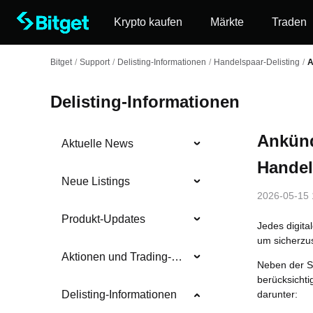
Krypto kaufen
Märkte
Traden
Bitget
/
Support
/
Delisting-Informationen
/
Handelspaar-Delisting
/
A
Delisting-Informationen
Ankünd
Aktuelle News
Handel
Neue Listings
2026-05-15 
Produkt-Updates
Jedes digita
um sicherzus
Aktionen und Trading-Wettbewerbe
Neben der Si
berücksichti
darunter:
Delisting-Informationen