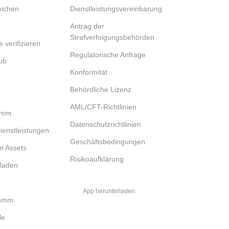
eichen
Dienstleistungsvereinbarung
Antrag der
Strafverfolgungsbehörden
e verifizieren
Regulatorische Anfrage
ub
Konformität
Behördliche Lizenz
AML/CFT-Richtlinien
ramm
Datenschutzrichtlinien
 Dienstleistungen
Geschäftsbedingungen
n Assets
Risikoaufklärung
rladen
App herunterladen
ramm
le