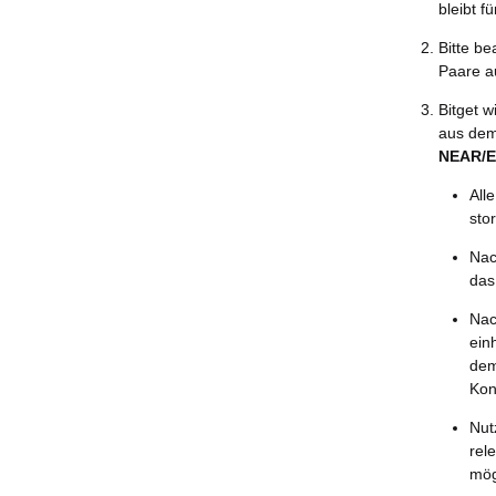
bleibt f
Bitte b
Paare a
Bitget 
aus dem
NEAR/E
All
stor
Nac
das
Nac
ein
dem
Kon
Nut
rel
mög