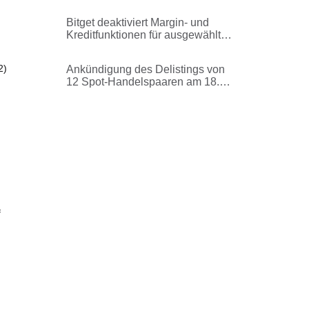
damit verbundene
Dienstleistungen
Bitget deaktiviert Margin- und
Kreditfunktionen für ausgewählte
Coins im einheitlichem Trading-
Konto
2)
Ankündigung des Delistings von
12 Spot-Handelspaaren am 18.
Juni 2026
f