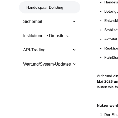
Handels
Handelspaar-Delisting
Beteili
Entwick
Sicherheit
Stabilit
Institutionelle Dienstleistungen
Aktivit
Reaktio
API-Trading
Fahrläss
Wartung/System-Updates
Aufgrund ei
Mai 2026 u
lauten wie fo
Nutzer wer
Der Ein