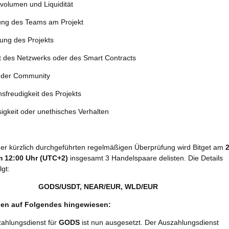
volumen und Liquidität
gung des Teams am Projekt
lung des Projekts
ät des Netzwerks oder des Smart Contracts
ät der Community
nsfreudigkeit des Projekts
igkeit oder unethisches Verhalten
ner kürzlich durchgeführten regelmäßigen Überprüfung wird Bitget am
2
m 12:00 Uhr (UTC+2)
insgesamt 3 Handelspaare delisten. Die Details
lgt:
GODS/USDT, NEAR/EUR, WLD/EUR
den auf Folgendes hingewiesen:
zahlungsdienst für
GODS
ist nun ausgesetzt. Der Auszahlungsdienst