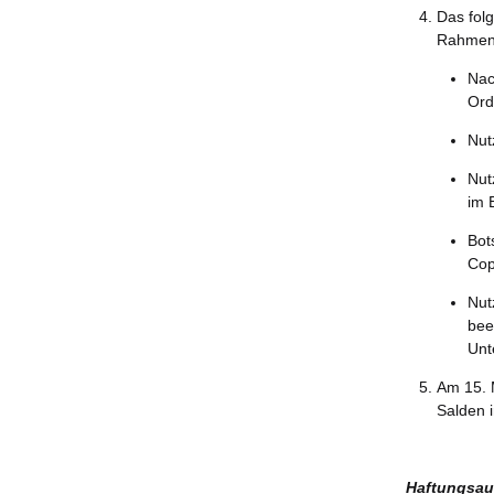
Das fol
Rahmen 
Nac
Ord
Nut
Nut
im 
Bot
Cop
Nut
bee
Unt
Am 15. 
Salden 
Haftungsau