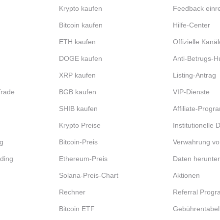
Krypto kaufen
Feedback einr
Bitcoin kaufen
Hilfe-Center
ETH kaufen
Offizielle Kanäl
DOGE kaufen
Anti-Betrugs-H
XRP kaufen
Listing-Antrag
Trade
BGB kaufen
VIP-Dienste
SHIB kaufen
Affiliate-Prog
Krypto Preise
Institutionelle
g
Bitcoin-Preis
Verwahrung vo
ding
Ethereum-Preis
Daten herunte
Solana-Preis-Chart
Aktionen
Rechner
Referral Prog
Bitcoin ETF
Gebührentabel