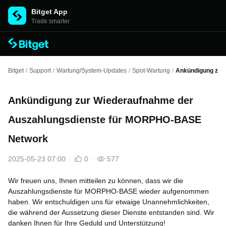
Bitget App
Trade smarter
Bitget
/
Support
/
Wartung/System-Updates
/
Spot-Wartung
/
Ankündigung zur
Ankündigung zur Wiederaufnahme der
Auszahlungsdienste für MORPHO-BASE
Network
2025-05-23 07:00
0
577
Wir freuen uns, Ihnen mitteilen zu können, dass wir die
Auszahlungsdienste für MORPHO-BASE wieder aufgenommen
haben. Wir entschuldigen uns für etwaige Unannehmlichkeiten,
die während der Aussetzung dieser Dienste entstanden sind. Wir
danken Ihnen für Ihre Geduld und Unterstützung!