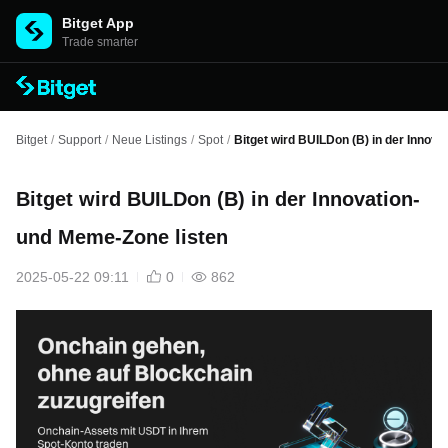
Bitget App
Trade smarter
Bitget
/
Support
/
Neue Listings
/
Spot
/
Bitget wird BUILDon (B) in der Innova
Bitget wird BUILDon (B) in der Innovation-
und Meme-Zone listen
2025-05-22 09:11
0
862