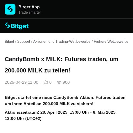
Bitget App
Trade smarter
Bitget
/
Support
/
Aktionen und Trading-Wettbewerbe
/
Frühere Wettbewerbe un
CandyBomb x MILK: Futures traden, um
200.000 MILK zu teilen!
2025-04-29 11:00
0
900
Bitget startet eine neue CandyBomb-Aktion. Futures traden
um Ihren Anteil an 200.000 MILK zu sichern!
Aktionszeitraum:
29. April 2025, 13:00 Uhr - 6. Mai 2025,
13:00 Uhr (UTC+2)