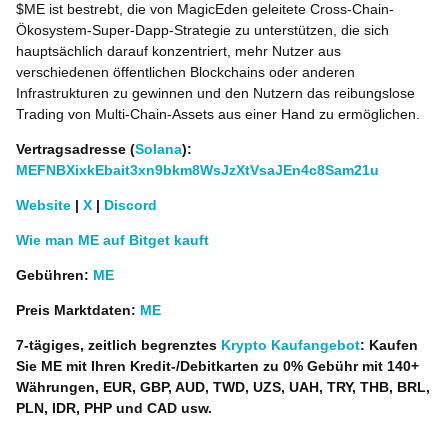
$ME ist bestrebt, die von MagicEden geleitete Cross-Chain-
Ökosystem-Super-Dapp-Strategie zu unterstützen, die sich
hauptsächlich darauf konzentriert, mehr Nutzer aus
verschiedenen öffentlichen Blockchains oder anderen
Infrastrukturen zu gewinnen und den Nutzern das reibungslose
Trading von Multi-Chain-Assets aus einer Hand zu ermöglichen.
Vertragsadresse (
Solana
):
MEFNBXixkEbait3xn9bkm8WsJzXtVsaJEn4c8Sam21u
Website
|
X
|
Discord
Wie man ME auf Bitget kauft
Gebühren:
ME
Preis Marktdaten:
ME
7-tägiges, zeitlich begrenztes
Krypto Kaufangebot
: Kaufen
Sie ME mit Ihren Kredit-/Debitkarten zu 0% Gebühr mit 140+
Währungen, EUR, GBP, AUD, TWD, UZS, UAH, TRY, THB, BRL,
PLN, IDR, PHP und CAD usw.