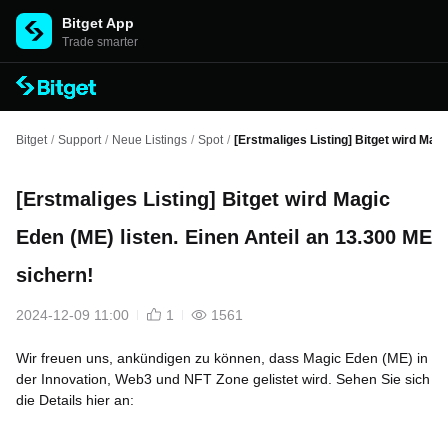
Bitget App
Trade smarter
Bitget
/
Support
/
Neue Listings
/
Spot
/
[Erstmaliges Listing] Bitget wird Magi
[Erstmaliges Listing] Bitget wird Magic
Eden (ME) listen. Einen Anteil an 13.300 ME
sichern!
2024-12-09 11:00
1
1561
Wir freuen uns, ankündigen zu können, dass Magic Eden (ME) in
der Innovation, Web3 und NFT Zone gelistet wird. Sehen Sie sich
die Details hier an: