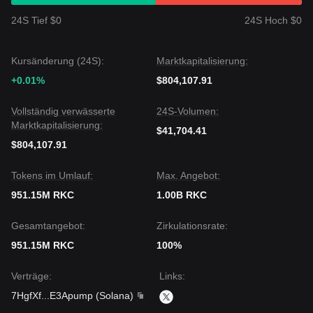
24S Tief $0
24S Hoch $0
Kursänderung (24S):
Marktkapitalisierung:
+0.01%
$804,107.91
Vollständig verwässerte
24S-Volumen:
Marktkapitalisierung:
$41,704.41
$804,107.91
Tokens im Umlauf:
Max. Angebot:
951.15M RKC
1.00B RKC
Gesamtangebot:
Zirkulationsrate:
951.15M RKC
100%
Verträge
:
Links
:
7HgfXf
...
E3Apump
(
Solana
)