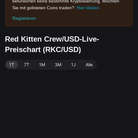
befürworten keine bestimmte Kryptowährung. Möchten
Sie mit gelisteten Coins traden?
Hier klicken
Registrieren
Red Kitten Crew/USD-Live-
Preischart (RKC/USD)
1T
7T
1M
3M
1J
Alle