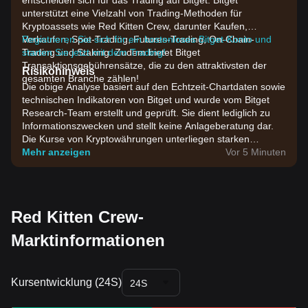
entscheiden sich für das Trading auf Bitget. Bitget
unterstützt eine Vielzahl von Trading-Methoden für
Kryptoassets wie Red Kitten Crew, darunter Kaufen,
Verkaufen, Spot-Trading, Futures-Trading, On-Chain-
Registrieren Sie sich für ein kostenloses Bitget-Konto und
Trading und Staking. Zudem bietet Bitget
starten Sie jetzt mit dem Trading!
Transaktionsgebührensätze, die zu den attraktivsten der
Risikohinweis
gesamten Branche zählen!
Die obige Analyse basiert auf den Echtzeit-Chartdaten sowie
technischen Indikatoren von Bitget und wurde vom Bitget
Research-Team erstellt und geprüft. Sie dient lediglich zu
Informationszwecken und stellt keine Anlageberatung dar.
Die Kurse von Kryptowährungen unterliegen starken
Schwankungen. Bitte treffen Sie Investmententscheidungen
Mehr anzeigen
Vor 5 Minuten
entsprechend Ihrer eigenen Risikobereitschaft.
Red Kitten Crew-
Marktinformationen
Kursentwicklung (24S)
24S