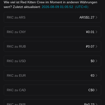
Wie viel ist Red Kitten Crew im Moment in anderen Währungen
wert? Zuletzt aktualisiert:
2026-08-09 01:05:52（UTC+0）
RKC zu ARS
ARS$1.27
RKC zu CNY
¥0.01
RKC zu RUB
₽0.07
RKC zu USD
$0
RKC zu EUR
€0
RKC zu CAD
C$0
RKC zu PKR
₨0.23