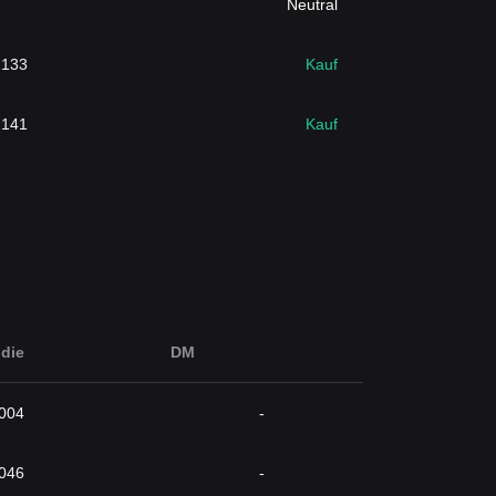
Neutral
2133
Kauf
2141
Kauf
die
DM
004
-
046
-