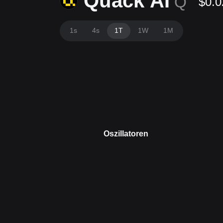
Quack AI
Q
$0.0
1s
4s
1T
1W
1M
Oszillatoren