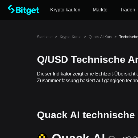
Krypto kaufen
Märkte
Traden
Startseite
>
Krypto-Kurse
>
Quack AI Kurs
>
Technische
Q/USD Technische A
Dieser Indikator zeigt eine Echtzeit-Übersich
Zusammenfassung basiert auf gängigen technisc
Quack AI technische