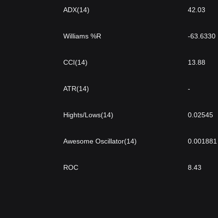
ADX(14)
42.03
Williams %R
-63.6330
CCI(14)
13.88
ATR(14)
-
Hights/Lows(14)
0.02545
Awesome Oscillator(14)
0.001881
ROC
8.43