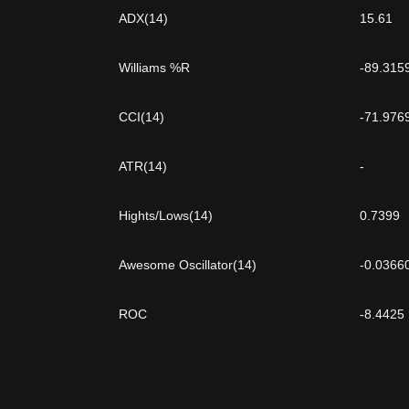
ADX(14)
15.61
Williams %R
-89.315
CCI(14)
-71.976
ATR(14)
-
Hights/Lows(14)
0.7399
Awesome Oscillator(14)
-0.0366
ROC
-8.4425