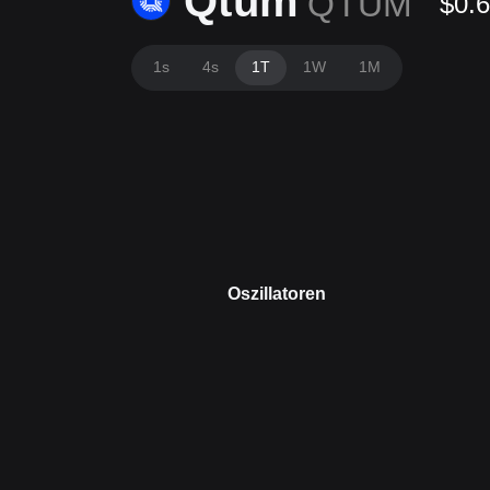
Qtum
QTUM
$0.
1s
4s
1T
1W
1M
Oszillatoren