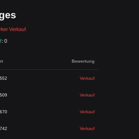
ges
rker Verkauf
f
: 0
rt
Bewertung
6552
Verkauf
6509
Verkauf
6670
Verkauf
6742
Verkauf