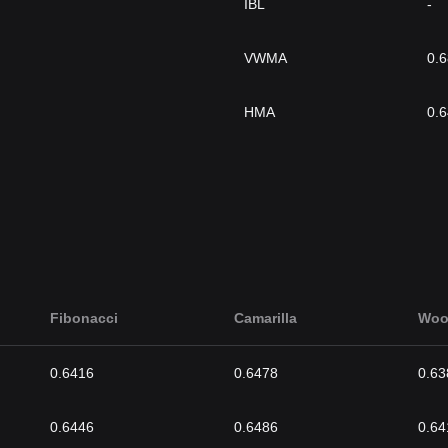
IBL
-
VWMA
0.
HMA
0.
Fibonacci
Camarilla
Woo
0.6416
0.6478
0.63
0.6446
0.6486
0.64