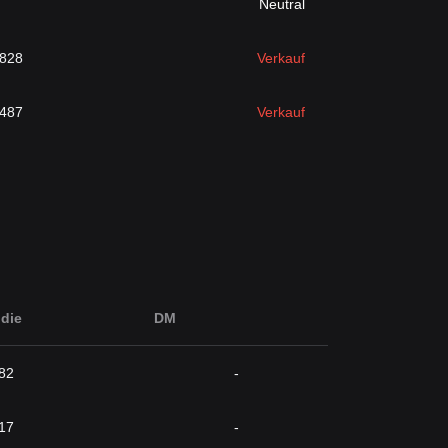
Neutral
6828
Verkauf
6487
Verkauf
die
DM
82
-
17
-