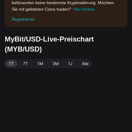
befürworten keine bestimmte Kryptowährung. Möchten
Sie mit gelisteten Coins traden?
Hier klicken
Registrieren
MyBit/USD-Live-Preischart
(MYB/USD)
1T
7T
1M
3M
1J
Alle