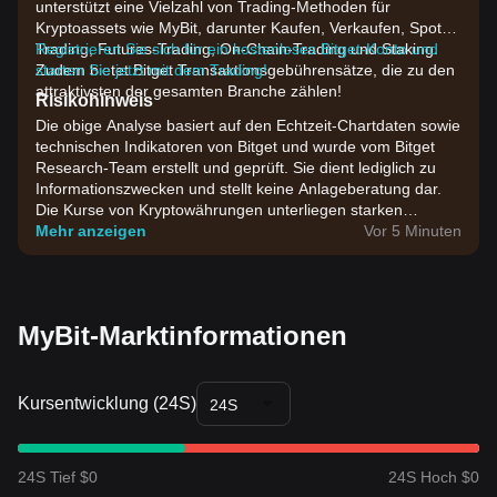
unterstützt eine Vielzahl von Trading-Methoden für
Kryptoassets wie MyBit, darunter Kaufen, Verkaufen, Spot-
Trading, Futures-Trading, On-Chain-Trading und Staking.
Registrieren Sie sich für ein kostenloses Bitget-Konto und
Zudem bietet Bitget Transaktionsgebührensätze, die zu den
starten Sie jetzt mit dem Trading!
attraktivsten der gesamten Branche zählen!
Risikohinweis
Die obige Analyse basiert auf den Echtzeit-Chartdaten sowie
technischen Indikatoren von Bitget und wurde vom Bitget
Research-Team erstellt und geprüft. Sie dient lediglich zu
Informationszwecken und stellt keine Anlageberatung dar.
Die Kurse von Kryptowährungen unterliegen starken
Schwankungen. Bitte treffen Sie Investmententscheidungen
Mehr anzeigen
Vor 5 Minuten
entsprechend Ihrer eigenen Risikobereitschaft.
MyBit-Marktinformationen
Kursentwicklung (24S)
24S
24S Tief $0
24S Hoch $0