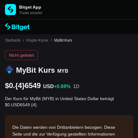
Bitget App
Trade smarter
Startseite
/
Krypto-Kurse
/
MyBit Kurs
Nicht gelistet
MyBit Kurs
MYB
$0.{4}6549
USD
+0.69%
1D
Der Kurs für MyBit (MYB) in United States Dollar beträgt
$0.USD6549 {4}.
Die Daten werden von Drittanbietern bezogen. Diese
Seite und die zur Verfügung gestellten Informationen