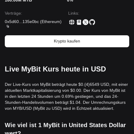
180.00M MYB
0%
Verträge
:
Links
:
0x5d60
...
135e0bc
(
Ethereum
)
Krypto kaufen
Live MyBit Kurs heute in USD
Der Live-Kurs von MyBit beträgt heute $0.{​4}6549 USD, mit einer
aktuellen Marktkapitalisierung von $0.00. Der Kurs von MyBit ist
in den letzten 24 Stunden um 0.69% gestiegen, und das 24-
Stunden-Handelsvolumen beträgt $1.04. Der Umrechnungskurs
von MYB/USD (MyBit zu USD) wird in Echtzeit aktualisiert.
Wie viel ist 1 MyBit in United States Dollar
wert?