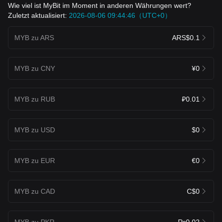
Wie viel ist MyBit im Moment in anderen Währungen wert?
Zuletzt aktualisiert:
2026-08-06 09:44:46（UTC+0）
MYB zu ARS
ARS$0.1
MYB zu CNY
¥0
MYB zu RUB
₽0.01
MYB zu USD
$0
MYB zu EUR
€0
MYB zu CAD
C$0
MYB zu PKR
₨0.02