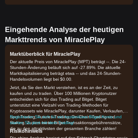
Eingehende Analyse der heutigen
Markttrends von MiraclePlay
Marktüberblick für MiraclePlay
Der aktuelle Preis von MiraclePlay (MPT) beträgt --. Die 24-
Stunden-Änderung beläuft sich auf -27.89%. Die aktuelle
Marktkapitalisierung beträgt etwa -- und das 24-Stunden-
Handelsvolumen liegt bei $0.00.
Jetzt, da Sie den Markt verstehen, ist es an der Zeit, zu
kaufen und zu traden. Über 100 Millionen Kryptonutzer
entscheiden sich für das Trading auf Bitget. Bitget
unterstützt eine Vielzahl von Trading-Methoden für
Kryptoassets wie MiraclePlay, darunter Kaufen, Verkaufen,
Spot-Trading, Futures-Trading, On-Chain-Trading und
Registrieren Sie sich für ein kostenloses Bitget-Konto und
Staking. Zudem bietet Bitget Transaktionsgebührensätze,
starten Sie jetzt mit dem Trading!
die zu den attraktivsten der gesamten Branche zählen!
Risikohinweis