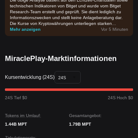
Die obige Analyse basiert auf den Echtzeit-Chartdaten sowie
technischen Indikatoren von Bitget und wurde vom Bitget
Research-Team erstellt und geprüft. Sie dient lediglich zu
Informationszwecken und stellt keine Anlageberatung dar.
Die Kurse von Kryptowährungen unterliegen starken
Schwankungen. Bitte treffen Sie Investmententscheidungen
Mehr anzeigen
Vor 5 Minuten
entsprechend Ihrer eigenen Risikobereitschaft.
MiraclePlay-Marktinformationen
Kursentwicklung (24S)
24S
24S Tief $0
24S Hoch $0
Tokens im Umlauf:
Gesamtangebot:
1.44B MPT
1.79B MPT
Zirkulationsrate: