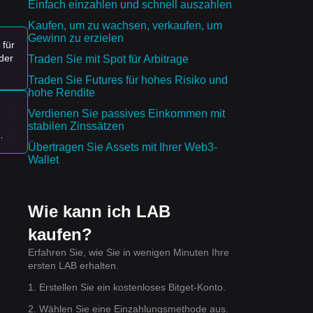
Einfach einzahlen und schnell auszahlen
Kaufen, um zu wachsen, verkaufen, um
Gewinn zu erzielen
 für
der
Traden Sie mit Spot für Arbitrage
s
Traden Sie Futures für hohes Risiko und
hohe Rendite
ginn
Verdienen Sie passives Einkommen mit
stabilen Zinssätzen
Übertragen Sie Assets mit Ihrer Web3-
h
Wallet
O
Wie kann ich LAB
520
kaufen?
Erfahren Sie, wie Sie in wenigen Minuten Ihre
ersten LAB erhalten.
1. Erstellen Sie ein kostenloses Bitget-Konto.
2. Wählen Sie eine Einzahlungsmethode aus.