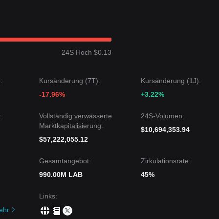
twärts gerichtete, range-bound
Preisstruktur gezeigt, und die
warten auf einen klaren Katalysator, um das aktuelle Gleichgewicht zu
24S Hoch $0.13
icht, ist das nächste Ziellevel
0,00680 $
. Wenn der Preis das
nn, könnte das nächste Ziellevel
0,00290 $
sein.
:
Kursänderung (7T):
Kursänderung (1J):
ar kurzfristig weiterhin volatil oder konsolidiert sein kann, der
-17.96%
+3.22%
, solange er über dem kritischen Unterstützungslevel von
0,00350 $
:
Vollständig verwässerte
24S-Volumen:
Marktkapitalisierung:
$10,694,353.94
$57,222,055.12
Gesamtangebot:
Zirkulationsrate:
990.00M LAB
45%
Links
:
ehr