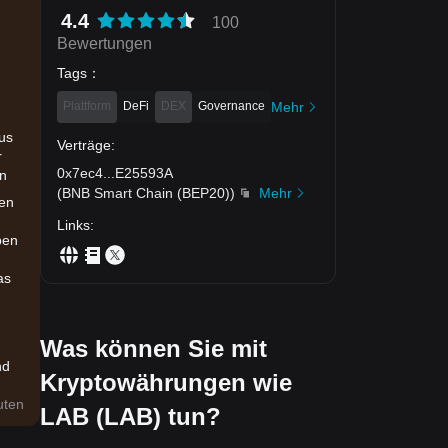
4.4
100
Bewertungen
Tags
：
Plattform
DeFi
DEX
Governance
Mehr
us
Verträge
:
r
0x7ec4
...
E25593A
en
(
BNB Smart Chain (BEP20)
)
Mehr
den
Links
:
ben
as
Was können Sie mit
nd
Kryptowährungen wie
der
uten
LAB (LAB) tun?