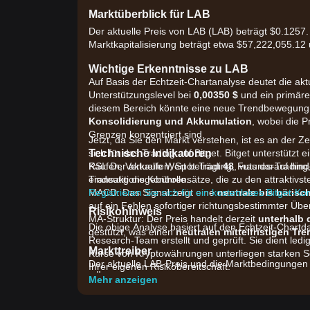
Marktüberblick für LAB
Der aktuelle Preis von LAB (LAB) beträgt $0.1257.
Marktkapitalisierung beträgt etwa $57,222,055.1
Wichtige Erkenntnisse zu LAB
Auf Basis der Echtzeit-Chartanalyse deutet die akt
Unterstützungslevel bei
0,00350 $
und ein primäre
diesem Bereich könnte eine neue Trendbewegung au
Konsolidierung und Akkumulation
, wobei die 
Grenzen konzentriert sind.
Jetzt, da Sie den Markt verstehen, ist es an der Z
Technische Indikatoren
sich für das Trading auf Bitget. Bitget unterstütz
RSI: Der aktuelle Wert beträgt
Kaufen, Verkaufen, Spot-Trading, Futures-Trading
48
, was darauf hin
eindeutig die Kontrolle.
Transaktionsgebührensätze, die zu den attraktivs
MACD: Das Signal zeigt eine
Registrieren Sie sich für ein kostenloses Bitget-Ko
neutrale bis bäris
auf ein Fehlen sofortiger richtungsbestimmter Üb
Risikohinweis
MA-Struktur: Der Preis handelt derzeit
unterhalb 
Die obige Analyse basiert auf den Echtzeit-Chartd
gestützt, was einen
neutralen mittelfristigen Tre
Research-Team erstellt und geprüft. Sie dient ledi
Markttreiber
Kurse von Kryptowährungen unterliegen starken S
Der aktuelle LAB-Preis und die Marktbedingungen 
Ihrer eigenen Risikobereitschaft.
•
Ökosystementwicklung:
Aktuelle Updates zur 
Mehr anzeigen
Nutzung treiben das spekulative Interesse an.
•
Liquiditätsverschiebungen:
Veränderungen in de