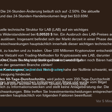
 Die 24-Stunden-Änderung beläuft sich auf -2.50%. Die aktuelle
2 und das 24-Stunden-Handelsvolumen liegt bei $10.69M.
uelle technische Struktur für LAB (LAB) auf ein wichtiges
s Widerstandslevel bei
0,00520 $
hin. Ein Ausbruch des LAB-Preises a
slösen. Insgesamt befindet sich der Markt derzeit in einer Phase de
Preisschwankungen hauptsächlich innerhalb dieser wichtigen technisch
eit, zu kaufen und zu traden. Über 100 Millionen Kryptonutzer entschei
t eine Vielzahl von Trading-Methoden für Kryptoassets wie LAB, darunter
, On-Chain-Trading und Staking. Zudem bietet Bitget
deutet, dass die Marktdynamik
neutral
ist, weder Bullen noch Bären ha
ten der gesamten Branche zählen!
nto und starten Sie jetzt mit dem Trading!
che Konvergenz
, wobei das Histogramm nahe der Nulllinie schwankt, w
erzeugung hindeutet.
des 50-Tage-Durchschnitts
, wird jedoch vom 200-Tage-Durchschnitt
aten sowie technischen Indikatoren von Bitget und wurde vom Bitget
nd
mit einer leichten bärischen Tendenz kurzfristig zeigt.
glich zu Informationszwecken und stellt keine Anlageberatung dar. Die
chwankungen. Bitte treffen Sie Investmententscheidungen entspreche
werden hauptsächlich von folgenden Faktoren beeinflusst:
Roadmap des LAB-Projekts und potenzielle Erweiterungsmöglichkeiten 
Vor 5 Min
n Liquiditätspools dezentraler Börsen haben zu lokaler Volatilität im