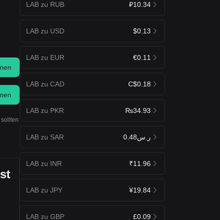
LAB zu RUB
₽10.34
LAB zu USD
$0.13
LAB zu EUR
€0.11
men
LAB zu CAD
C$0.18
men
LAB zu PKR
₨34.93
sollten
LAB zu SAR
ر.س0.48
LAB zu INR
₹11.96
st
LAB zu JPY
¥19.84
LAB zu GBP
£0.09