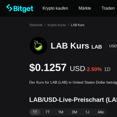
Krypto kaufen
Märkte
Traden
Startseite
/
Krypto-Kurse
/
LAB Kurs
LAB Kurs
LAB
USD
$0.1257
USD
-2.50%
1D
Der Kurs für LAB (LAB) in United States Dollar betr
LAB/USD-Live-Preischart (L
1T
7T
1M
3M
1J
Alle