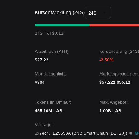
Zusammenfassung der Trends
Kursentwicklung (24S)
Markteinblicke
24S
Kurzfristig hat LAB in den letzten 7 Tagen eine
sei
Marktstimmung ist allgemein
vorsichtig
. Händler 
durchbrechen.
24S Tief $0.12
Marktausblick
Wenn der LAB-Preis
0,00520 $
erfolgreich durchbr
Unterstützungslevel von
0,00350 $
nicht halten ka
Allzeithoch (ATH):
Kursänderung (24S)
Marktkonsens
$27.22
Der Konsens unter den Analysten lautet, dass LAB zw
-2.50%
mittelfristige Trend jedoch
neutral-bullisch
bleibt
verbleibt.
Markt-Rangliste:
Marktkapitalisierung
#304
$57,222,055.12
Tokens im Umlauf:
Max. Angebot:
455.10M LAB
1.00B LAB
Verträge
:
0x7ec4
...
E25593A
(
BNB Smart Chain (BEP20)
)
M