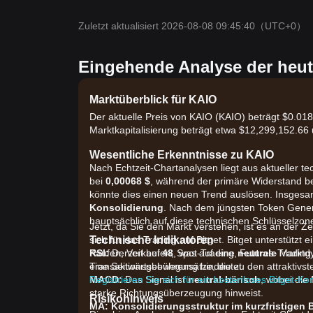
Zuletzt aktualisiert 2026-08-08 09:45:40
（UTC+0）
Eingehende Analyse der heut
Marktüberblick für KAIO
Der aktuelle Preis von KAIO (KAIO) beträgt $0.018
Marktkapitalisierung beträgt etwa $12,299,152.6
Wesentliche Erkenntnisse zu KAIO
Nach Echtzeit-Chartanalysen liegt aus aktueller t
bei
0,00068 $
, während der primäre Widerstand b
könnte dies einen neuen Trend auslösen. Insgesamt
Konsolidierung
. Nach dem jüngsten Token Generat
hauptsächlich auf diese technischen Schlüsselzon
Jetzt, da Sie den Markt verstehen, ist es an der Z
Technische Indikatoren
sich für das Trading auf Bitget. Bitget unterstütz
RSI:
Kaufen, Verkaufen, Spot-Trading, Futures-Trading
Derzeit bei
48
, was auf eine
neutrale
Marktdy
eine Seitwärtsbewegung hindeutet.
Transaktionsgebührensätze, die zu den attraktivs
MACD:
Registrieren Sie sich für ein kostenloses Bitget-Ko
Das Signal ist
neutral-bärisch
, wobei die
starke Richtungsüberzeugung hinweist.
Risikohinweis
MA:
Konsolidierungsstruktur im kurzfristigen 