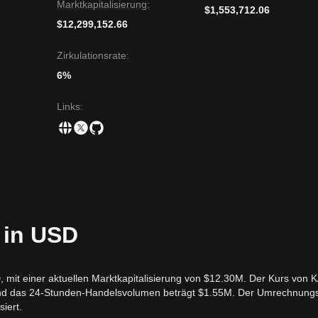
Analysten folgende Referenzstrategien an:
Marktkapitalisierung:
$1,553,712.06
$12,299,152.66
ützungsniveau von
0,00068 $
zurückfällt, um in Tranchen zu kaufen.
 und eine Stabilisierung über dem Widerstand von
0,00085 $
, bevor Sie
Zirkulationsrate:
6%
te sich ein neuer Aufwärtstrend bilden.
 bei
0,00110 $
liegen.
Links
:
 $
bleibt, bleibt die mittelfristige bis langfristige Struktur gesund, unters
WA-Sektor.
7 Tagen eine
volatile Konsolidierungsstruktur
, wie es für neu gelistet
in
vorsichtig optimistisch
und konzentriert sich auf den bevorstehen
tiger struktureller Analyse oszilliert der KAIO-Preis derzeit zwischen
 in USD
das nächste Ziel bei
0,00115 $
liegen.
nächste Ziel bei
0,00055 $
liegen.
 mit einer aktuellen Marktkapitalisierung von $12.30M. Der Kurs von 
 kurzfristige Schwankungen oder Konsolidierungen erleben kann, währ
 und das 24-Stunden-Handelsvolumen beträgt $1.55M. Der Umrechnung
ass der mittelfristige Trend
bullisch-neutral
bleibt, solange der Preis 
iert.