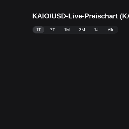
KAIO/USD-Live-Preischart (
1T
7T
1M
3M
1J
Alle