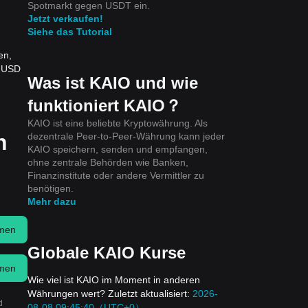
Spotmarkt gegen USDT ein.
Jetzt verkaufen!
Siehe das Tutorial
en,
4 USD
Was ist KAIO und wie
funktioniert KAIO？
KAIO ist eine beliebte Kryptowährung. Als
n
dezentrale Peer-to-Peer-Währung kann jeder
KAIO speichern, senden und empfangen,
ohne zentrale Behörden wie Banken,
Finanzinstitute oder andere Vermittler zu
benötigen.
Mehr dazu
men
Globale KAIO Kurse
men
Wie viel ist KAIO im Moment in anderen
Währungen wert? Zuletzt aktualisiert:
2026-
d
08-08 09:45:40（UTC+0）