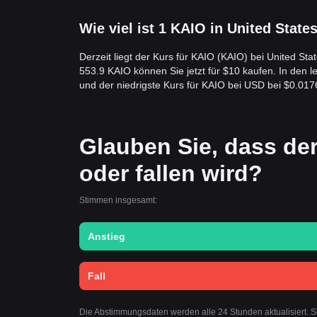
der wichtigen Unterstützung von
0,00068 $
bleibt,
Tokenisierungsinfrastruktur.
Wie viel ist 1 KAIO in United State
Derzeit liegt der Kurs für KAIO (KAIO) bei United St
553.9 KAIO können Sie jetzt für $10 kaufen. In den 
und der niedrigste Kurs für KAIO bei USD bei $0.01
Glauben Sie, dass de
oder fallen wird?
Stimmen insgesamt:
Anstieg
Fall
Die Abstimmungsdaten werden alle 24 Stunden aktualisiert. 