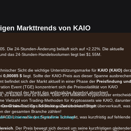
igen Markttrends von KAIO
05. Die 24-Stunden-Änderung beläuft sich auf +2.22%. Die aktuelle
6 und das 24-Stunden-Handelsvolumen liegt bei $1.55M.
echnischer Sicht die wichtige Unterstützungsmarke für
KAIO (KAIO)
derz
ei
0,00085 $
liegt. Sollte der KAIO-Preis aus dieser Spanne ausbrechen
 befindet sich der Markt aktuell in einer Phase der
Preisfindung un
ion Event (TGE) konzentriert sich die Preisvolatilität von KAIO
en, während der Markt das anfängliche Angebot absorbiert.
eit, zu kaufen und zu traden. Über 100 Millionen Kryptonutzer entschei
t eine Vielzahl von Trading-Methoden für Kryptoassets wie KAIO, darunter
, On-Chain-Trading und Staking. Zudem bietet Bitget
namik hinweist. Der Token ist weder überkauft noch überverkauft, was
ten der gesamten Branche zählen!
nto und starten Sie jetzt mit dem Trading!
 MACD-Linie nahe der Signallinie schwankt, was kurzfristig auf fehlende
Bereich
. Der Preis bewegt sich derzeit um seine kurzfristigen gleitende