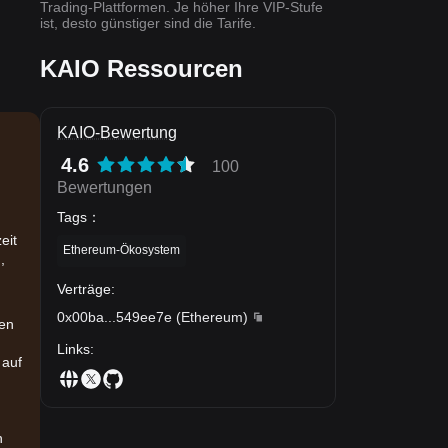
Trading-Plattformen. Je höher Ihre VIP-Stufe
ist, desto günstiger sind die Tarife.
KAIO Ressourcen
KAIO-Bewertung
4.6
100
Bewertungen
Tags
：
eit
Ethereum-Ökosystem
,
d
Verträge
:
0x00ba
...
549ee7e
(
Ethereum
)
den
Links
:
 auf
n