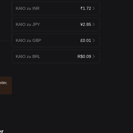
KAIO zu INR
₹1.72
KAIO zu JPY
¥2.85
KAIO zu GBP
£0.01
KAIO zu BRL
R$0.09
iter,
er