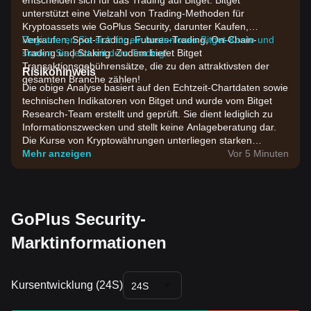
entscheiden sich für das Trading auf Bitget. Bitget
unterstützt eine Vielzahl von Trading-Methoden für
Kryptoassets wie GoPlus Security, darunter Kaufen,
Verkaufen, Spot-Trading, Futures-Trading, On-Chain-
Registrieren Sie sich für ein kostenloses Bitget-Konto und
Trading und Staking. Zudem bietet Bitget
starten Sie jetzt mit dem Trading!
Transaktionsgebührensätze, die zu den attraktivsten der
Risikohinweis
gesamten Branche zählen!
Die obige Analyse basiert auf den Echtzeit-Chartdaten sowie
technischen Indikatoren von Bitget und wurde vom Bitget
Research-Team erstellt und geprüft. Sie dient lediglich zu
Informationszwecken und stellt keine Anlageberatung dar.
Die Kurse von Kryptowährungen unterliegen starken
Schwankungen. Bitte treffen Sie Investmententscheidungen
Mehr anzeigen
Vor 5 Minuten
entsprechend Ihrer eigenen Risikobereitschaft.
GoPlus Security-
Marktinformationen
Kursentwicklung (24S)
24S