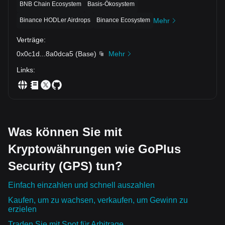
BNB Chain Ecosystem
Basis-Ökosystem
Binance HODLer Airdrops
Binance Ecosystem
Mehr
Verträge
:
0x0c1d
...
8a0dca5
(
Base
)
Mehr
Links
:
Was können Sie mit
Kryptowährungen wie GoPlus
Security (GPS) tun?
Einfach einzahlen und schnell auszahlen
Kaufen, um zu wachsen, verkaufen, um Gewinn zu
erzielen
Traden Sie mit Spot für Arbitrage