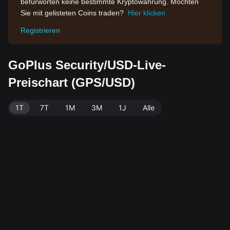
befürworten keine bestimmte Kryptowährung. Möchten
Sie mit gelisteten Coins traden?
Hier klicken
Registrieren
GoPlus Security/USD-Live-
Preischart (GPS/USD)
1T
7T
1M
3M
1J
Alle