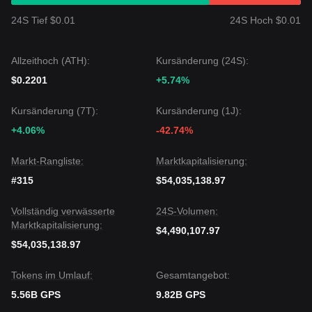
24S Tief $0.01
24S Hoch $0.01
Allzeithoch (ATH):
Kursänderung (24S):
$0.2201
+5.74%
Kursänderung (7T):
Kursänderung (1J):
+4.06%
-42.74%
Markt-Rangliste:
Marktkapitalisierung:
#315
$54,035,138.97
Vollständig verwässerte
24S-Volumen:
Marktkapitalisierung:
$4,490,107.97
$54,035,138.97
Tokens im Umlauf:
Gesamtangebot:
5.56B GPS
9.82B GPS