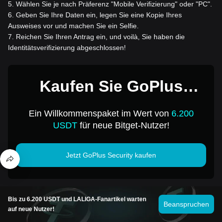
5
.
Wählen Sie je nach Präferenz "Mobile Verifizierung" oder "PC".
6
.
Geben Sie Ihre Daten ein, legen Sie eine Kopie Ihres
Ausweises vor und machen Sie ein Selfie.
7
.
Reichen Sie Ihren Antrag ein, und voilà, Sie haben die
Identitätsverifizierung abgeschlossen!
Kaufen Sie GoPlus
Security für 1 USD
Ein Willkommenspaket im Wert von
6.200
USDT
für neue Bitget-Nutzer!
Jetzt GoPlus Security kaufen
Investitionen in Kryptowährungen – einschließlich des Online-
Bis zu 6.200 USDT und LALIGA-Fanartikel warten
Beanspruchen
Kaufs von GoPlus Security über Bitget – unterliegen Marktrisiken.
auf neue Nutzer!
Bitget bietet Ihnen einfache und bequeme Möglichkeiten zum