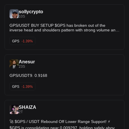
sollycrypto
10S
GPS/USDT BUY SETUP $GPS has broken out of the
inverse head and shoulders pattern with strong volume and
a successful retest. The structure confirms bullish strength
and continuation potential. It now looks ready for a massive
GPS
-1.39%
upward move. 🚀
Anesur
23S
GPS/USDT9. 0.9168
GPS
-1.39%
SHAIZA
2T
🚀 $GPS / USDT Rebound Off Lower Range Support! ⚡️
$GPS is consolidating near 0.009297, holding safely above