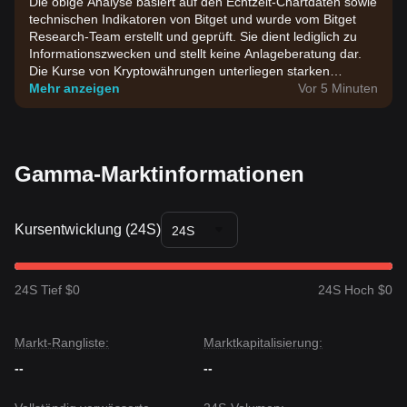
Die obige Analyse basiert auf den Echtzeit-Chartdaten sowie
technischen Indikatoren von Bitget und wurde vom Bitget
Research-Team erstellt und geprüft. Sie dient lediglich zu
Informationszwecken und stellt keine Anlageberatung dar.
Die Kurse von Kryptowährungen unterliegen starken
Schwankungen. Bitte treffen Sie Investmententscheidungen
Mehr anzeigen
Vor 5 Minuten
entsprechend Ihrer eigenen Risikobereitschaft.
Gamma-Marktinformationen
Kursentwicklung (24S)
24S
24S Tief $0
24S Hoch $0
Markt-Rangliste:
Marktkapitalisierung:
--
--