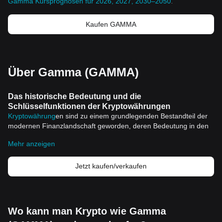
Gamma Kursprognosen für 2026, 2027, 2030–2050
.
Kaufen GAMMA
Über Gamma (GAMMA)
Das historische Bedeutung und die
Schlüsselfunktionen der Kryptowährungen
Kryptowährung
en sind zu einem grundlegenden Bestandteil der
modernen Finanzlandschaft geworden, deren Bedeutung in den
letzten Jahren deutlich zugenommen hat. Sie stehen für
Mehr anzeigen
finanzielle Autonomie, Dezentralisation und revolutionäre
Technologie und haben weitreichende Auswirkungen auf die Art
und Weise, wie Finanztransaktionen weltweit durchgeführt
Jetzt kaufen/verkaufen
werden.
Historische Bedeutung von Kryptowährungen
Die erste bekannte Kryptowährung, der
Bitcoin
, wurde 2009
eingeführt und hat die Art und Weise, wie Menschen über
Wo kann man Krypto wie Gamma
Währungen denken, vollständig verändert. Ein anonymer