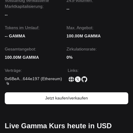
Vollständig verwässerte
24S-Volumen:
Marktkapitalisierung:
--
--
Tokens im Umlauf:
Max. Angebot:
-- GAMMA
100.00M GAMMA
Gesamtangebot:
Zirkulationsrate:
100.00M GAMMA
0%
Verträge
:
Links
:
0x6BeA
...
644e197
(
Ethereum
)
Jetzt kaufen/verkaufen
Live Gamma Kurs heute in USD