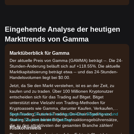
Eingehende Analyse der heutigen
Markttrends von Gamma
Marktüberblick für Gamma
Der aktuelle Preis von Gamma (GAMMA) beträgt --. Die 24-
Stunden-Änderung beläuft sich auf +118.55%. Die aktuelle
Marktkapitalisierung beträgt etwa -- und das 24-Stunden-
Handelsvolumen liegt bei $0.00.
Jetzt, da Sie den Markt verstehen, ist es an der Zeit, zu
kaufen und zu traden. Über 100 Millionen Kryptonutzer
entscheiden sich für das Trading auf Bitget. Bitget
unterstützt eine Vielzahl von Trading-Methoden für
Kryptoassets wie Gamma, darunter Kaufen, Verkaufen,
Spot-Trading, Futures-Trading, On-Chain-Trading und
Registrieren Sie sich für ein kostenloses Bitget-Konto und
Staking. Zudem bietet Bitget Transaktionsgebührensätze,
starten Sie jetzt mit dem Trading!
die zu den attraktivsten der gesamten Branche zählen!
Risikohinweis