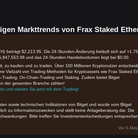
igen Markttrends von Frax Staked Ethe
H) beträgt $2,213.95. Die 24-Stunden-Änderung beläuft sich auf +1.7
196,847,553.98 und das 24-Stunden-Handelsvolumen liegt bei $0.00.
eit, zu kaufen und zu traden. Über 100 Millionen Kryptonutzer entschei
 eine Vielzahl von Trading-Methoden für Kryptoassets wie Frax Staked Et
s-Trading, On-Chain-Trading und Staking. Zudem bietet Bitget
ten der gesamten Branche zählen!
nto und starten Sie jetzt mit dem Trading!
aten sowie technischen Indikatoren von Bitget und wurde vom Bitget
glich zu Informationszwecken und stellt keine Anlageberatung dar. Die
chwankungen. Bitte treffen Sie Investmententscheidungen entspreche
Vor 5 Min