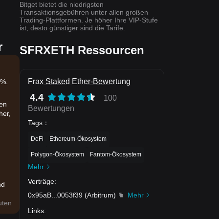
Bitget bietet die niedrigsten
Transaktionsgebühren unter allen großen
Trading-Plattformen. Je höher Ihre VIP-Stufe
ist, desto günstiger sind die Tarife.
r
SFRXETH Ressourcen
Frax Staked Ether-Bewertung
5%.
4.4
100
den
Bewertungen
her,
Tags
：
DeFi
Ethereum-Ökosystem
Polygon-Ökosystem
Fantom-Ökosystem
Mehr
Verträge
:
nd
0x95aB
...
0053f39
(
Arbitrum
)
Mehr
uten
Links
: