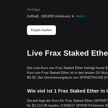
Verträge
:
0x95aB
...
0053f39
(
Arbitrum
)
Mehr
Krypto kaufen
Live Frax Staked Ethe
Der Live-Kurs von Frax Staked Ether beträgt heute $
Kurs von Frax Staked Ether ist in den letzten 24 S
$0.00. Der Umrechnungskurs von SFRXETH/USD (Frax S
Wie viel ist 1 Frax Staked Ether in
Derzeit liegt der Kurs für Frax Staked Ether (SFRXE
für $2,213.95 kaufen, 0.004517 SFRXETH können Sie j