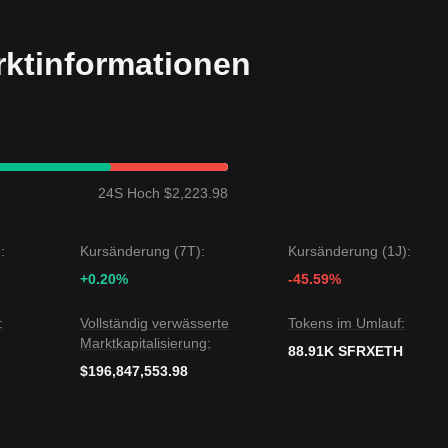
rktinformationen
24S Hoch $2,223.98
:
Kursänderung (7T):
Kursänderung (1J):
+0.20%
-45.59%
:
Vollständig verwässerte
Tokens im Umlauf:
Marktkapitalisierung:
88.91K SFRXETH
$196,847,553.98