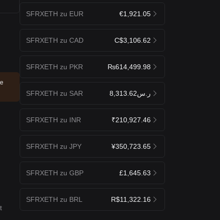
SFRXETH zu EUR
€1,921.05
SFRXETH zu CAD
C$3,106.62
SFRXETH zu PKR
₨614,499.98
te
SFRXETH zu SAR
ر.س8,313.62
SFRXETH zu INR
₹210,927.46
SFRXETH zu JPY
¥350,723.65
SFRXETH zu GBP
£1,645.63
SFRXETH zu BRL
R$11,322.16
t