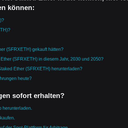
en können:
)?
ETH)?
ther (SFRXETH) gekauft hätten?
ed Ether (SFRXETH) in diesem Jahr, 2030 und 2050?
x Staked Ether (SFRXETH) herunterladen?
ährungen heute?
en sofort erhalten?
p herunterladen.
 kaufen.
 der Spot-Plattform für Arbitrage.