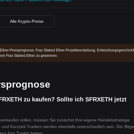
Alle Krypto-Preise
Ether-Preisprognose, Frax Staked Ether-Projektvorstellung, Entwicklungsgeschich
 von Frax Staked Ether zu gewinnen.
rsprognose
SFRXETH zu kaufen? Sollte ich SFRXETH jetzt
erkaufen sollen, müssen Sie zunächst Ihre eigene Handelsstrategie
- und Kurzzeit-Tradern werden ebenfalls unterschiedlich sein. Der Bitge
nz fürs Traden bieten.