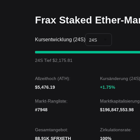
Frax Staked Ether-Ma
Kursentwicklung (24S)
24S
24S Tief $2,175.81
Allzeithoch (ATH):
Kursänderung (24S)
$5,476.19
+1.75%
Markt-Rangliste:
Marktkapitalisierung
#7948
$196,847,553.98
Gesamtangebot:
Zirkulationsrate:
88.91K SFRXETH
100%