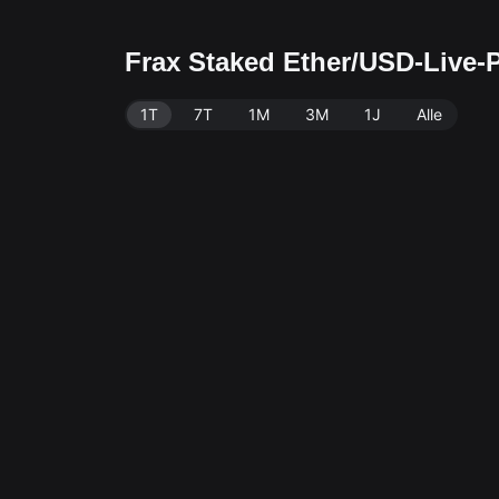
Frax Staked Ether/USD-Live-
1T
7T
1M
3M
1J
Alle