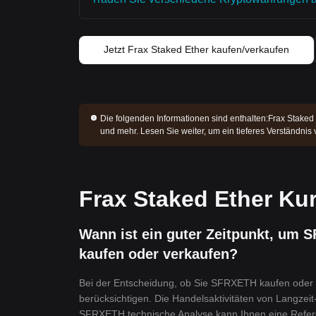
Jetzt Frax Staked Ether kaufen/verkaufen
Die folgenden Informationen sind enthalten:
Frax Staked 
und mehr. Lesen Sie weiter, um ein tieferes Verständnis
Frax Staked Ether Ku
Wann ist ein guter Zeitpunkt, um 
kaufen oder verkaufen?
Bei der Entscheidung, ob Sie SFRXETH kaufen oder v
berücksichtigen. Die Handelsaktivitäten von Langzeit
SFRXETH technische Analyse kann Ihnen eine Refere