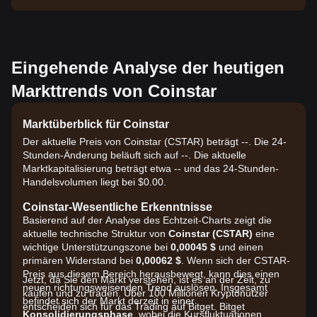
Eingehende Analyse der heutigen
Markttrends von Coinstar
Marktüberblick für Coinstar
Der aktuelle Preis von Coinstar (CSTAR) beträgt --. Die 24-
Stunden-Änderung beläuft sich auf --. Die aktuelle
Marktkapitalisierung beträgt etwa -- und das 24-Stunden-
Handelsvolumen liegt bei $0.00.
Coinstar-Wesentliche Erkenntnisse
Basierend auf der Analyse des Echtzeit-Charts zeigt die
aktuelle technische Struktur von
Coinstar (CSTAR)
eine
wichtige Unterstützungszone bei
0,00045 $
und einen
primären Widerstand bei
0,00062 $
. Wenn sich der CSTAR-
Preis aus diesem Bereich herausbewegt, kann dies einen
Jetzt, da Sie den Markt verstehen, ist es an der Zeit, zu
neuen richtungsweisenden Trend auslösen. Insgesamt
kaufen und zu traden. Über 100 Millionen Kryptonutzer
befindet sich der Markt derzeit in einer
entscheiden sich für das Trading auf Bitget. Bitget
Konsolidierungsphase
, wobei die Kursfluktuationen