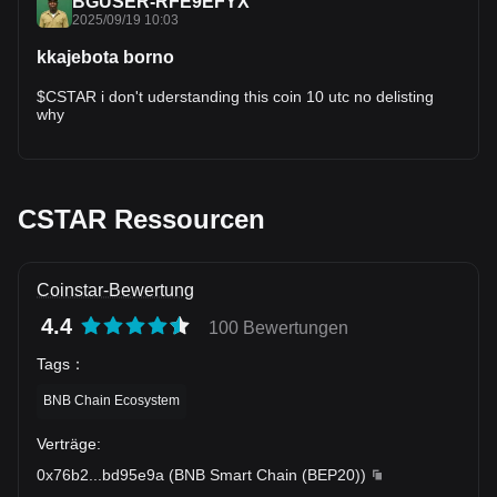
is a social media mention: “Noticed $CSTAR trending after a
BGUSER-RFE9EFYX
3× on Bitget Onchain” (on BSC) in a Bitget post. This
2025/09/19 10:03
suggests certain smaller or emerging tokens are getting
flagged via Onchain as trending. On Reddit, someone
kkajebota borno
remarks: > “I spotted a coin on Bitget Onchain that caught
my attention … my strategy worked These show that real
$CSTAR i don't uderstanding this coin 10 utc no delisting
users are observing gems being surfaced in Onchain
why
CSTAR Ressourcen
Coinstar-Bewertung
4.4
100 Bewertungen
Tags
：
BNB Chain Ecosystem
Verträge
:
0x76b2
...
bd95e9a
(
BNB Smart Chain (BEP20)
)