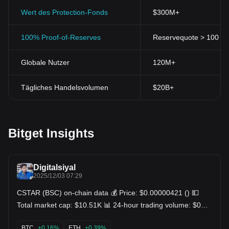
Wert des Protection-Fonds
$300M+
100% Proof-of-Reserves
Reservequote > 100 % (
Globale Nutzer
120M+
Tägliches Handelsvolumen
$20B+
Bitget Insights
Digitalsiyal
2025/12/03 07:29
CSTAR (BSC) on-chain data 💰 Price: $0.00000421 () 💵
Total market cap: $10.51K 📊 24-hour trading volume: $0
CA $BSC $BTC $ETH
BTC
+0.16%
ETH
+0.39%