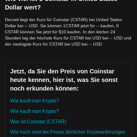
niedrigeren Niveaus übergehen.
Dollar wert?
Kaufstrategie
Auf Basis der aktuellen Marktstruktur werden folgende
Derzeit liegt der Kurs für Coinstar (CSTAR) bei United States
Strategien vorgeschlagen:
Dollar bei -- USD. Sie können 1CSTAR jetzt für -- kaufen, 0
Konservative Anleger
CSTAR können Sie jetzt für $10 kaufen. In den letzten 24
• Abwarten, bis der Preis in Richtung der
0,00045 $
-Zone
Stunden lag der höchste Kurs für CSTAR bei USD bei -- USD und
zurückkommt, um Positionen in Etappen aufzubauen.
der niedrigste Kurs für CSTAR bei USD bei -- USD.
• Alternativ abwarten, bis ein bestätigter Ausbruch sowie ein
Tagesclose über
0,00062 $
vorliegen, um dem Trend mit
reduzierter Unsicherheit zu folgen.
Trend-Anleger
Jetzt, da Sie den Preis von Coinstar
• Wenn der Preis
0,00062 $
durchbricht, kann sich eine
neue bullische Struktur bilden. Für diese Phase wird das
heute kennen, hier ist, was Sie sonst
nächste Kursziel auf
0,00078 $
geschätzt.
noch erkunden können:
• Einen Stop-Loss leicht unterhalb des Ausbruchspunkts
beibehalten, um Volatilitätsrisiken zu steuern.
Langfristige Anleger
Wie kauft man Krypto?
• Solange der Markt seine Struktur oberhalb der
0,00042 $
-
Wie kauft man Krypto?
Makro-Unterstützung beibehält, bleibt das mittelfristige bis
langfristige Aufwärtspotenzial intakt und ermöglicht ein
Was ist Coinstar (CSTAR)
schrittweises Ansammeln.
Wie hoch sind die Preise ähnlicher Kryptowährungen
Trend-Zusammenfassung