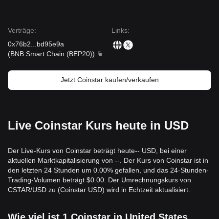
Kursstabilität von CSTAR beeinflusst.
•
Entwicklung des Ökosystems:
Die Erwartungen der
Community bezüglich bevorstehender Projekt-Meilensteine
oder Utility-Updates liefern eine grundlegende
Verträge
:
Links
:
Unterstützung.
0x76b2
...
bd95e9a
•
Stimmung bei breiteren Altcoins:
Als Token mit kleinerer
(
BNB Smart Chain (BEP20)
)
Marktkapitalisierung bleibt CSTAR äußerst sensitiv
gegenüber der allgemeinen „Risk-on“- oder „Risk-off“-
Stimmung im breiteren Kryptomarkt.
Jetzt Coinstar kaufen/verkaufen
Trading-Signale
Auf Basis der aktuellen technischen Struktur und der
Marktdynamik werden die folgenden Trading-Strategien zur
Orientierung bereitgestellt:
Live Coinstar Kurs heute in USD
Mögliche Kaufzone
• Eine kurzfristige Kaufgelegenheit könnte sich ergeben,
wenn sich der Coinstar-Preis der
0,00045 $
-Unterstützung
Der Live-Kurs von Coinstar beträgt heute-- USD, bei einer
nähert und klare Anzeichen für einen Rebound zeigt.
aktuellen Marktkapitalisierung von --. Der Kurs von Coinstar ist in
• Ein Ausbruch über den
0,00062 $
-Widerstand, begleitet
den letzten 24 Stunden um 0.00% gefallen, und das 24-Stunden-
von einem deutlichen Anstieg des Handelsvolumens, könnte
Trading-Volumen beträgt $0.00. Der Umrechnungskurs von
den Beginn eines neuen Aufwärtstrends bestätigen.
CSTAR/USD zu (Coinstar USD) wird in Echtzeit aktualisiert.
Risikoprofil
• Wenn der Coinstar-Preis unter die
0,00045 $
-
Unterstützung fällt, kann der Markt in eine Phase tieferer
Wie viel ist 1 Coinstar in United States
kurzfristiger Korrekturen oder einer Preisfindung auf