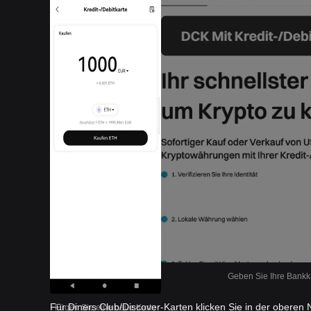
Geben Sie Ihre Bankka
Für Diners Club/Discover-Karten klicken Sie in der oberen 
Fügen Sie eine neue Karte