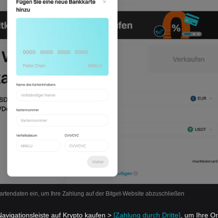
rtendaten ein, um Ihre Zahlung auf der Bitget-Website abzuschließen
Navigationsleiste auf Krypto kaufen >
[Zahlung durch Dritte]
, um Ihre O