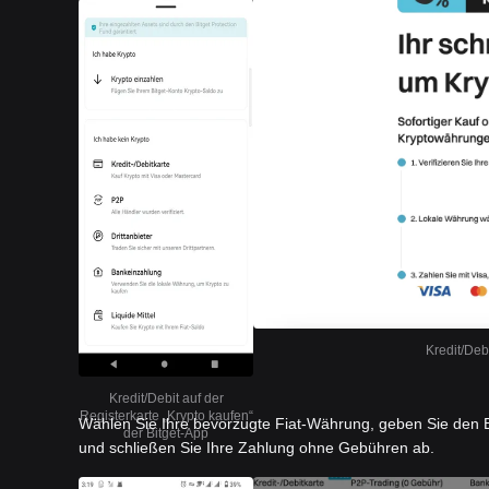
Kredit/Deb
Kredit/Debit auf der
Registerkarte „Krypto kaufen“
Wählen Sie Ihre bevorzugte Fiat-Währung, geben Sie den B
der Bitget-App
und schließen Sie Ihre Zahlung ohne Gebühren ab.