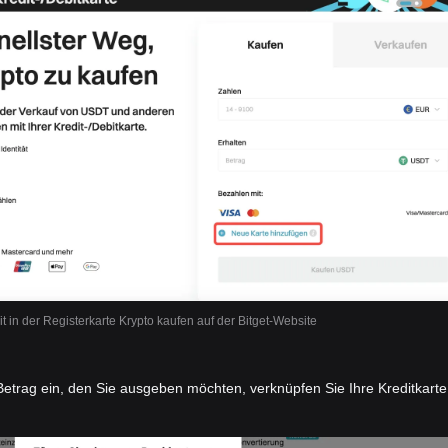
it in der Registerkarte Krypto kaufen auf der Bitget-Website
etrag ein, den Sie ausgeben möchten, verknüpfen Sie Ihre Kreditkarte