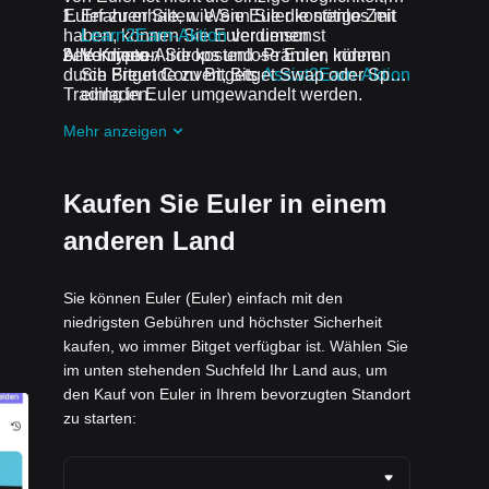
Euler zu erhalten. Wenn Sie die nötige Zeit
Erfahren Sie, wie Sie Euler kostenlos mit
haben, können Sie Euler umsonst
Learn2Earn-Aktion
verdienen
bekommen.
Alle Krypto-Airdrops und -Prämien können
Verdienen Sie kostenlose Euler, indem
durch Bitget Convert, Bitget Swap oder Spot-
Sie Freunde zu Bitgets
Assist2Earn-Aktion
Trading in Euler umgewandelt werden.
einladen.
Erhalten Sie kostenlose Euler Airdrops,
Mehr anzeigen
indem Sie bei
Laufende
Herausforderungen und Aktionen
mitmachen
Kaufen Sie Euler in einem
anderen Land
Sie können Euler (Euler) einfach mit den
niedrigsten Gebühren und höchster Sicherheit
kaufen, wo immer Bitget verfügbar ist. Wählen Sie
im unten stehenden Suchfeld Ihr Land aus, um
den Kauf von Euler in Ihrem bevorzugten Standort
zu starten: