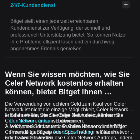
24/7-Kundendienst
Bitget stellt einen jederzeit erreichbaren
Kundendienst zur Verfügung, der schnell und
professionell Unterstützung bietet. So können Nutzer
ihre Probleme effizient lösen und ein durchweg
angenehmes Erlebnis genießen.
Wenn Sie wissen möchten, wie Sie
Celer Network kostenlos erhalten
können, bietet Bitget Ihnen …
Die Verwendung von echtem Geld zum Kauf von Celer
Network ist nicht die einzige Möglichkeit, Celer Network zu
erhalten. Wenn Sie die nötige Zeit haben, können Sie
Erfahren Sie, wie Sie Celer Network kostenlos mit
Celer Network umsonst bekommen.
Learn2Earn-Aktion
verdienen
Alle Krypto-Airdrops und -Prämien können durch Bitget
Verdienen Sie kostenlose Celer Network, indem Sie
Convert, Bitget Swap oder Spot-Trading in Celer Network
Freunde zu Bitgets
Assist2Earn-Aktion
einladen.
umgewandelt werden.
Erhalten Sie kostenlose Celer Network Airdrops, indem