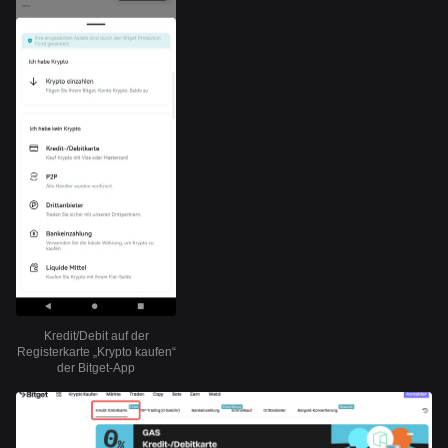
Kredit/Debit auf der
Registerkarte „Krypto kaufen“
der Bitget-App