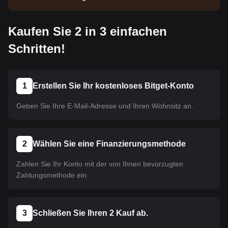
wurde noch nicht gelistet. Bleiben Sie über unsere
Ankündigungen auf dem Laufenden, um über neue
Kaufen Sie 2 in 3 einfachen
Listings informiert zu werden. Sobald es auf Bitget
verfügbar ist, können Sie unserer Anleitung folgen,
Schritten!
um es zu kaufen. Dasselbe Tutorial gilt für alle auf
Bitget gelisteten Kryptowährungen.
1
Erstellen Sie Ihr kostenloses Bitget-Konto
Geben Sie Ihre E-Mail-Adresse und Ihren Wohnsitz an.
2
Wählen Sie eine Finanzierungsmethode
Zahlen Sie Ihr Konto mit der von Ihnen bevorzugten
Zahlungsmethode ein.
3
Schließen Sie Ihren 2 Kauf ab.