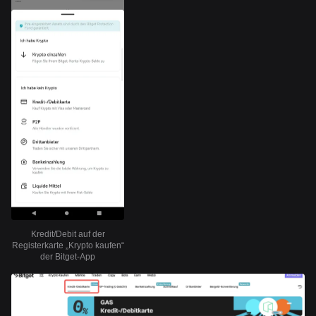
Kredit/Debit auf der
Registerkarte „Krypto kaufen“
der Bitget-App