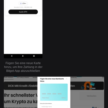
Fügen Sie eine neue Karte
hinzu, um Ihre Zahlung in der
Bitget-App abzuschließen