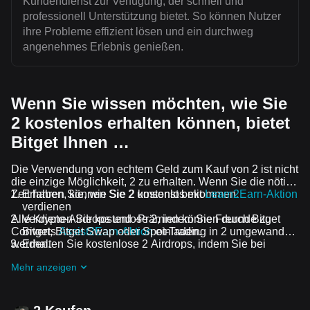
Kundendienst zur Verfügung, der schnell und
professionell Unterstützung bietet. So können Nutzer
ihre Probleme effizient lösen und ein durchweg
angenehmes Erlebnis genießen.
Wenn Sie wissen möchten, wie Sie
2 kostenlos erhalten können, bietet
Bitget Ihnen …
Die Verwendung von echtem Geld zum Kauf von 2 ist nicht
die einzige Möglichkeit, 2 zu erhalten. Wenn Sie die nötige
Zeit haben, können Sie 2 umsonst bekommen.
Erfahren Sie, wie Sie 2 kostenlos mit
Learn2Earn-Aktion
verdienen
Alle Krypto-Airdrops und -Prämien können durch Bitget
Verdienen Sie kostenlose 2, indem Sie Freunde zu
Convert, Bitget Swap oder Spot-Trading in 2 umgewandelt
Bitgets
Assist2Earn-Aktion
einladen.
werden.
Erhalten Sie kostenlose 2 Airdrops, indem Sie bei
Laufende Herausforderungen und Aktionen
mitmachen
Mehr anzeigen