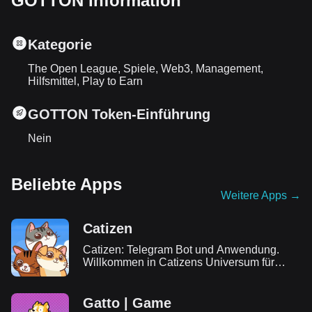
GOTTON Information
Kategorie
The Open League, Spiele, Web3, Management,
Hilfsmittel, Play to Earn
GOTTON Token-Einführung
Nein
Beliebte Apps
Weitere Apps
→
Catizen
Catizen: Telegram Bot und Anwendung.
Willkommen in Catizens Universum für
Katzenliebhaber! Erfahren Sie, wie man
Catizen spielt, nehmen Sie am Airdrop teil
und erfahren Sie alle Details über Catizen.
Gatto | Game