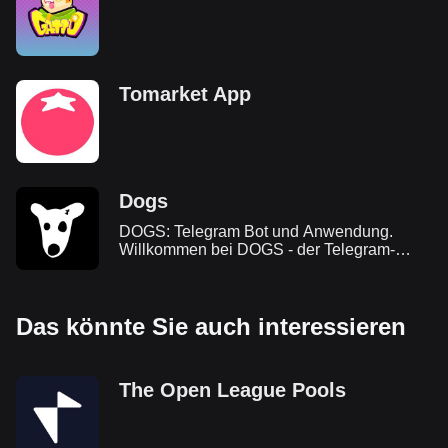
Tomarket App
Dogs
DOGS: Telegram Bot und Anwendung.
Willkommen bei DOGS - der Telegram-
nativsten Meme Coin. In diesem Leitfaden
finden Sie alle wichtigen Informationen über
DOGS, seinen Airdrop und wie Sie am
Das könnte Sie auch interessieren
Ökosystem teilnehmen können.
The Open League Pools