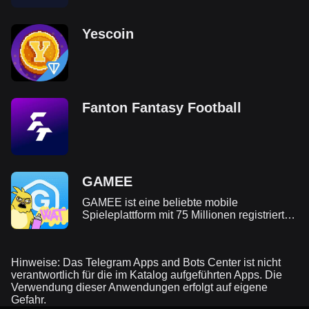
Yescoin
Fanton Fantasy Football
GAMEE
GAMEE ist eine beliebte mobile
Spieleplattform mit 75 Millionen registrierten
Nutzern auf Telegram. Ihr Ziel ist es,
normale Web-Gamer durch unterhaltsame
Spiele und Blockchain-Technologie in die
Hinweise: Das Telegram Apps and Bots Center ist nicht
Web3-Ära zu führen.
verantwortlich für die im Katalog aufgeführten Apps. Die
Verwendung dieser Anwendungen erfolgt auf eigene
Gefahr.