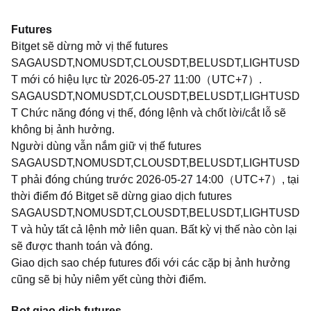
Futures
Bitget sẽ dừng mở vị thế futures
SAGAUSDT,NOMUSDT,CLOUSDT,BELUSDT,LIGHTUSD
T mới có hiệu lực từ 2026-05-27 11:00（UTC+7）.
SAGAUSDT,NOMUSDT,CLOUSDT,BELUSDT,LIGHTUSD
T Chức năng đóng vị thế, đóng lệnh và chốt lời/cắt lỗ sẽ
không bị ảnh hưởng.
Người dùng vẫn nắm giữ vị thế futures
SAGAUSDT,NOMUSDT,CLOUSDT,BELUSDT,LIGHTUSD
T phải đóng chúng trước 2026-05-27 14:00（UTC+7）, tại
thời điểm đó Bitget sẽ dừng giao dịch futures
SAGAUSDT,NOMUSDT,CLOUSDT,BELUSDT,LIGHTUSD
T và hủy tất cả lệnh mở liên quan. Bất kỳ vị thế nào còn lại
sẽ được thanh toán và đóng.
Giao dịch sao chép futures đối với các cặp bị ảnh hưởng
cũng sẽ bị hủy niêm yết cùng thời điểm.
Bot giao dịch futures