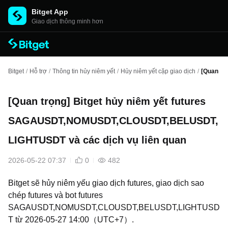
Bitget App
Giao dịch thông minh hơn
Bitget
/
Hỗ trợ
/
Thông tin hủy niêm yết
/
Hủy niêm yết cặp giao dịch
/
[Quan tr
[Quan trọng] Bitget hủy niêm yết futures
SAGAUSDT,NOMUSDT,CLOUSDT,BELUSDT,
LIGHTUSDT và các dịch vụ liên quan
2026-05-22 07:37
0
482
Bitget sẽ hủy niêm yếu giao dịch futures, giao dịch sao
chép futures và bot futures
SAGAUSDT,NOMUSDT,CLOUSDT,BELUSDT,LIGHTUSD
T từ 2026-05-27 14:00（UTC+7）.