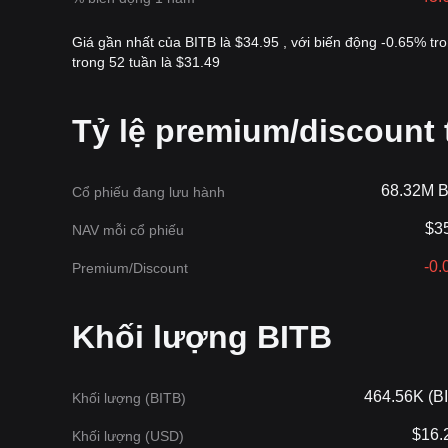
Giá gần nhất của BITB là $34.95 , với biến động -0.65% tr
trong 52 tuần là $31.49
Tỷ lệ premium/discount
68.32M 
Cổ phiếu đang lưu hành
$3
NAV mỗi cổ phiếu
-0
Premium/Discount
‌Khối lượng BITB
464.56K (B
‌Khối lượng (BITB)
$16.
Khối lượng (USD)