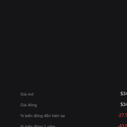
$3
Giá mở
$3
Giá đóng
-27
% biến động đến hiện tại
-43
% biến động 1 năm