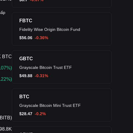
hấp
FBTC
Fidelity Wise Origin Bitcoin Fund
$
56.06
-0.36%
K BTC
GBTC
Grayscale Bitcoin Trust ETF
.07%
)
$
49.88
-0.31%
.22%
)
BTC
Grayscale Bitcoin Mini Trust ETF
$
28.47
-0.2%
(BITB)
98.8K