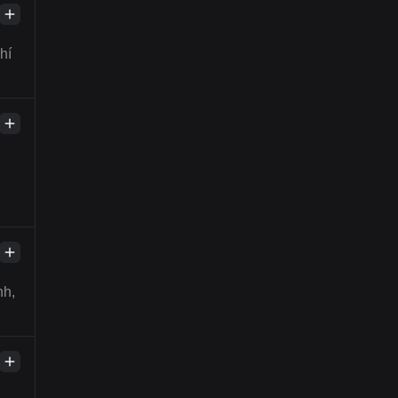
hí
nh,