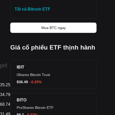
Tất cả Bitcoin ETF
Mua BTC ngay
Giá cổ phiếu ETF thịnh hành
IBIT
iShares Bitcoin Trust
$
36.49
-0.25%
35.25
34.79
BITO
68.74
ProShares Bitcoin ETF
31.49
$
8.7
-0.07%