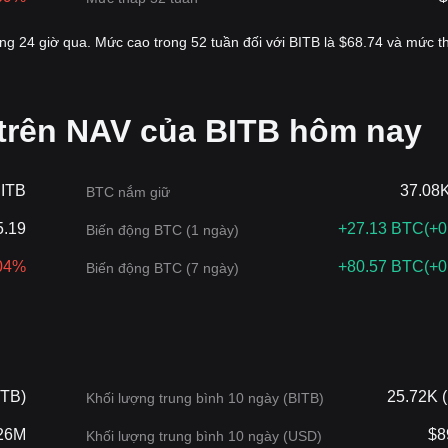
ong 24 giờ qua. Mức cao trong 52 tuần đối với BITB là $68.74 và mức t
 trên NAV của BITB hôm nay
BITB
37.08
BTC nắm giữ
5.19
+27.13 BTC
(
+0
Biến động BTC (1 ngày)
.04%
+80.57 BTC
(
+0
Biến động BTC (7 ngày)
ITB)
25.72K 
Khối lượng trung bình 10 ngày (BITB)
26M
$8
Khối lượng trung bình 10 ngày (USD)