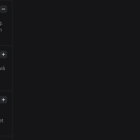
g.
n
 và
n
et