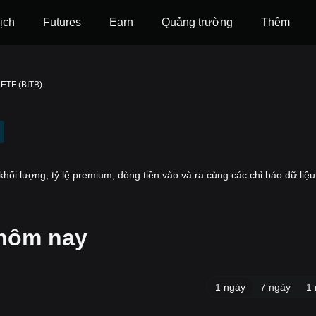
ịch
Futures
‌Earn
Quảng trường
Thêm
n ETF (BITB)
khối lượng, tỷ lệ premium, dòng tiền vào và ra cùng các chỉ báo dữ liệ
 hôm nay
1 ngày
7 ngày
1