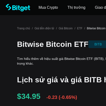
Mua Crypto
Thị trường
Giao d
Trang chủ
/
Giá tiền điện tử
/
Giá Bitcoin
/
ETF
/
Bitwise Bitcoi
Bitwise Bitcoin ETF
BITB
Tìm hiểu thêm về hiệu suất giá Bitwise Bitcoin ETF (BITB), 
trọng khác.
Lịch sử giá và giá BITB
$34.95
-0.23
(
-0.65%
)