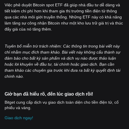
Việc phê duyệt Bitcoin spot ETF đã giúp nhà đầu tư dễ dàng và
tiết kiệm chi phí hơn khi tham gia thị trường tiền điện tử thông
qua các nhà môi giới truyền thống. Những ETF này có khả năng
làm tăng sự công nhận Bitcoin như một kho lưu trữ giá trị và thúc
đẩy giá của nó tăng thêm.
Tuyên bố miễn trừ trách nhiệm: Các thông tin trong bài viết này
chỉ nhằm mục đích tham khảo. Bài viết này không cấu thành sự
đảm bảo cho bất kỳ sản phẩm và dịch vụ nào được thảo luận
hoặc lời khuyên về đầu tư, tài chính hoặc giao dịch. Bạn cần
tham khảo các chuyên gia trước khi đưa ra bất kỳ quyết định tài
chính nào.
Giờ bạn đã hiểu rõ, đến lúc giao dịch rồi!
Bitget cung cấp dịch vụ giao dịch toàn diện cho tiền điện tử, cổ
phiếu và vàng.
Giao dịch ngay!