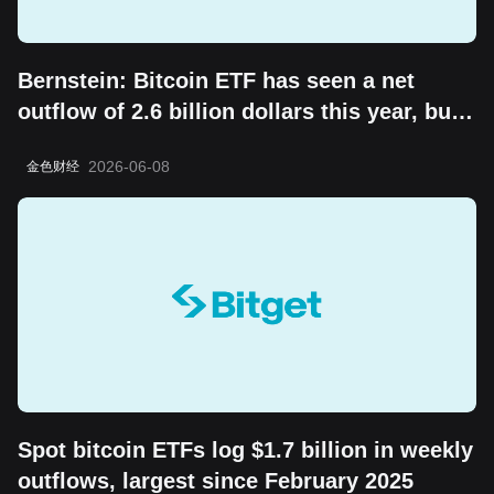
Bernstein: Bitcoin ETF has seen a net
outflow of 2.6 billion dollars this year, but
the "boring cycle" does not change its
2026-06-08
金色财经
long-term value storage attribute
Spot bitcoin ETFs log $1.7 billion in weekly
outflows, largest since February 2025