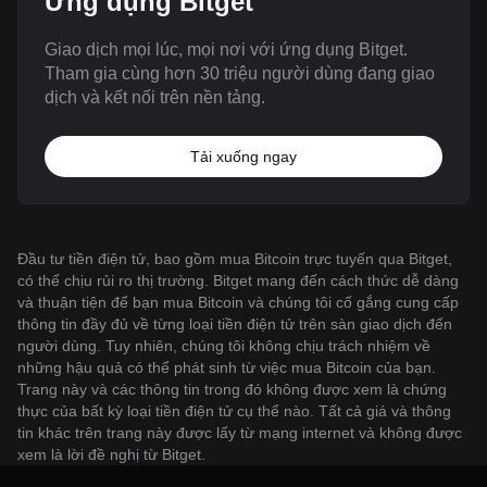
Ứng dụng Bitget
Giao dịch mọi lúc, mọi nơi với ứng dụng Bitget.
Tham gia cùng hơn 30 triệu người dùng đang giao
dịch và kết nối trên nền tảng.
Tải xuống ngay
Đầu tư tiền điện tử, bao gồm mua Bitcoin trực tuyến qua Bitget,
có thể chịu rủi ro thị trường. Bitget mang đến cách thức dễ dàng
và thuận tiện để bạn mua Bitcoin và chúng tôi cố gắng cung cấp
thông tin đầy đủ về từng loại tiền điện tử trên sàn giao dịch đến
người dùng. Tuy nhiên, chúng tôi không chịu trách nhiệm về
những hậu quả có thể phát sinh từ việc mua Bitcoin của bạn.
Trang này và các thông tin trong đó không được xem là chứng
thực của bất kỳ loại tiền điện tử cụ thể nào. Tất cả giá và thông
tin khác trên trang này được lấy từ mạng internet và không được
xem là lời đề nghị từ Bitget.