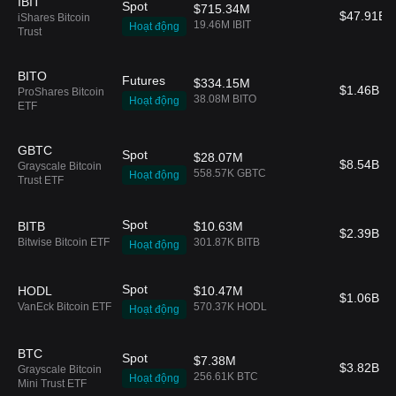
IBIT
Spot
$715.34M
$47.91B
iShares Bitcoin
19.46M IBIT
Hoạt động
Trust
BITO
Futures
$334.15M
$1.46B
ProShares Bitcoin
38.08M BITO
Hoạt động
ETF
GBTC
Spot
$28.07M
$8.54B
Grayscale Bitcoin
558.57K GBTC
Hoạt động
Trust ETF
Spot
BITB
$10.63M
$2.39B
Bitwise Bitcoin ETF
301.87K BITB
Hoạt động
Spot
HODL
$10.47M
$1.06B
VanEck Bitcoin ETF
570.37K HODL
Hoạt động
BTC
Spot
$7.38M
$3.82B
Grayscale Bitcoin
256.61K BTC
Hoạt động
Mini Trust ETF