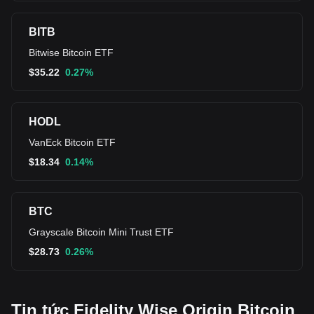
BITB
Bitwise Bitcoin ETF
$
35.22
0.27%
HODL
VanEck Bitcoin ETF
$
18.34
0.14%
BTC
Grayscale Bitcoin Mini Trust ETF
$
28.73
0.26%
Tin tức Fidelity Wise Origin Bitcoin