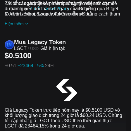
Tất cả các airdrop và phần thưởng tiền điện tử có thể
Kiếm Legacy Token miễn phí bằng cách mời bạn bè
được chuyển đổi thành Legacy Token thông qua Bitget
tham gia
Ưu đãi Assist2Earn
của Bitget
Convert, Bitget Swap hoặc Giao dịch Spot.
Nhận airdrop Legacy Token miễn phí bằng cách tham
gia
Thử thách và ưu đãi đang diễn ra
Hiện thêm
Mua Legacy Token
LGCT
Giá hiện tại:
/
USD
$0.5100
+
0.51
+23464.15%
24H
Giá Legacy Token trực tiếp hôm nay là $0.5100 USD với
khối lượng giao dịch trong 24 giờ là $60.24 USD. Chúng
tôi cập nhật giá LGCT theo USD theo thời gian thực.
LGCT đã 23464.15% trong 24 giờ qua.