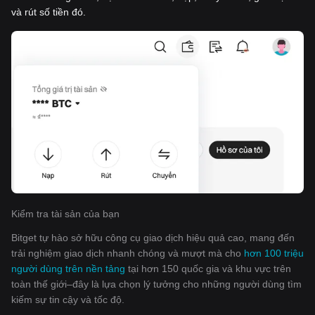
và rút số tiền đó.
Kiểm tra tài sản của bạn
Bitget tự hào sở hữu công cụ giao dịch hiệu quả cao, mang đến
trải nghiệm giao dịch nhanh chóng và mượt mà cho
hơn 100 triệu
người dùng trên nền tảng
tại hơn 150 quốc gia và khu vực trên
toàn thế giới–đây là lựa chọn lý tưởng cho những người dùng tìm
kiếm sự tin cậy và tốc độ.