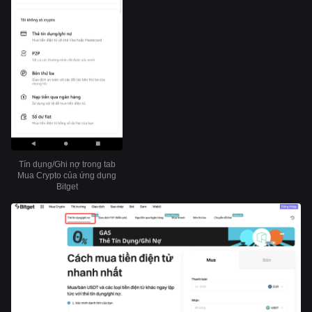
Tín dụng/Ghi nợ trong tab
Mua Crypto của ứng dụng
Bitget