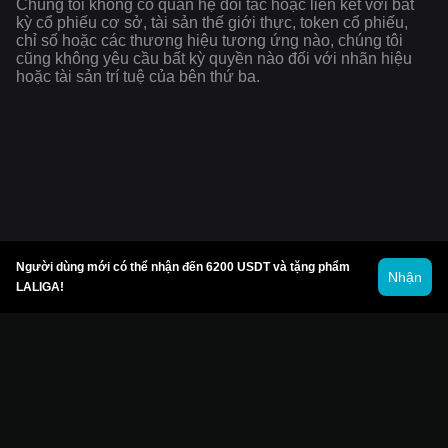
Chúng tôi không có quan hệ đối tác hoặc liên kết với bất
kỳ cổ phiếu cơ sở, tài sản thế giới thực, token cổ phiếu,
chỉ số hoặc các thương hiệu tương ứng nào, chúng tôi
cũng không yêu cầu bất kỳ quyền nào đối với nhãn hiệu
hoặc tài sản trí tuệ của bên thứ ba.
Người dùng mới có thể nhận đến 6200 USDT và tặng phẩm
Nhận
LALIGA!