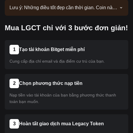
Lưu ý: Những điều tốt đẹp cần thời gian. Coin này
hiện chưa được niêm yết. Hãy theo dõi các thông
báo của chúng tôi để cập nhật thông tin niêm yết.
Mua LGCT chỉ với 3 bước đơn giản!
Khi coin này có mặt trên Bitget, bạn có thể làm theo
hướng dẫn của chúng tôi để mua. Hướng dẫn này
cũng áp dụng cho tất cả các loại tiền điện tử đã
được niêm yết trên Bitget.
1
Tạo tài khoản Bitget miễn phí
Cung cấp địa chỉ email và địa điểm cư trú của bạn.
2
Chọn phương thức nạp tiền
Nạp tiền vào tài khoản của bạn bằng phương thức thanh
toán bạn muốn.
3
Hoàn tất giao dịch mua Legacy Token