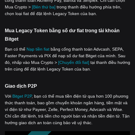
cổng thanh toán Alchemy Pay, Banxa và Simplex. Chỉ cần chọn
Mua Crypto >
[Bên thứ ba]
trong thanh điều hướng phía trên,
chọn loại fiat để đặt lệnh Legacy Token của bạn.
Mua Legacy Token bằng số dư fiat trong tài khoản
Bitget
Bạn có thể
Nạp tiền fiat
bằng cổng thanh toán Advcash, SEPA,
Faster Payments và PIX để nạp số dư fiat Bitget của mình. Sau
đó, nhấp vào Mua Crypto >
[Chuyển đổi fiat]
tại thanh điều hướng
trên cùng để đặt lệnh Legacy Token của bạn.
Giao dịch P2P
Với
‌Bitget P2P
, bạn có thể mua tiền điện tử qua hơn 100 phương
thức thanh toán, bao gồm chuyển khoản ngân hàng, tiền mặt và
ví điện tử như Payeer, Zelle, Perfect Money, Advcash và Wise.
Chỉ cần đặt lệnh, trả tiền cho người bán và nhận tiền điện tử. Tận
hưởng giao dịch an toàn cùng bảo vệ uỷ thác.