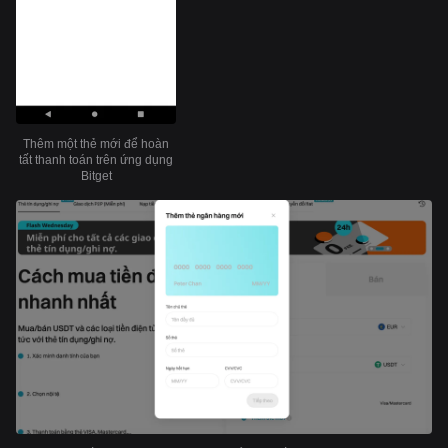
Thêm một thẻ mới để hoàn
tất thanh toán trên ứng dụng
Bitget