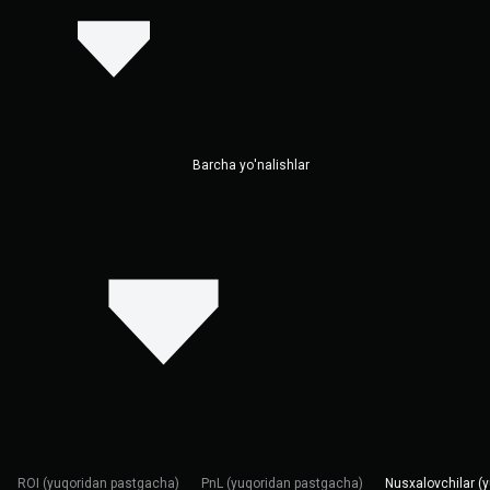
Barcha yo'nalishlar
ROI (yuqoridan pastgacha)
PnL (yuqoridan pastgacha)
Nusxalovchilar (