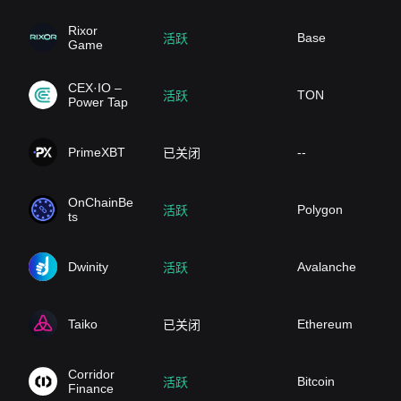
Rixor
Base
活跃
Game
CEX·IO –
TON
活跃
Power Tap
PrimeXBT
--
已关闭
OnChainBe
Polygon
活跃
ts
Dwinity
Avalanche
活跃
Taiko
Ethereum
已关闭
Corridor
Bitcoin
活跃
Finance