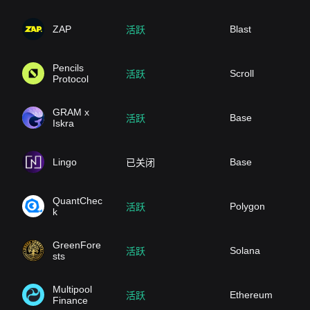
ZAP
Blast
活跃
Pencils
Scroll
活跃
Protocol
GRAM x
Base
活跃
Iskra
Lingo
Base
已关闭
QuantChec
Polygon
活跃
k
GreenFore
Solana
活跃
sts
Multipool
Ethereum
活跃
Finance