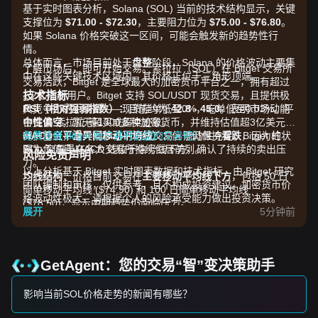
基于实时图表分析，Solana (SOL) 当前的技术结构显示，关键
支撑位为
$71.00 - $72.30
，主要阻力位为
$75.00 - $76.80
。
如果 Solana 价格突破这一区间，可能会触发新的趋势性行
情。
总体而言，市场目前处于
盘整
阶段，Solana 的价格波动主要集
了解市场后，即可开始交易。索拉拉（SOL）在 Bitget 交易所
中在这些关键技术区域内，其价格正位于三角形顶端。
交易活跃，Bitget 是全球最大的加密货币平台之一，拥有超过
技术指标
1.2亿注册用户。Bitget 支持 SOL/USDT 现货交易，且提供极
RSI（相对强弱指数）：
具竞争力的手续费——现货挂单低至0%，吃单低至0.03%。平
目前约为
42.8 - 45.0
，表明市场动能
中性偏空
台提供 索拉拉 等1300多种加密货币，并维持估值超3亿美元的
，暂无超买或超卖迹象。
MACD（平滑异同移动平均线）：
保护基金，全天候24小时开放交易，流动性充足。Bitget 的
免费注册 Bitget 账户并开启您的交易吧！
信号仍保持
看跌
，因为柱状
图为负值且 MACD 线位于信号线下方，确认了持续的卖出压
SOL 交易量在各大交易所持续位居前列。
风险免责声明
力。
以上分析基于 Bitget 实时图表数据和技术指标，由 Bitget 研究
均线结构：
价格目前交易在
主要移动平均线下方
，包括 50 日
团队编制和审核，仅供参考，且不构成投资建议。加密货币价
简单移动平均线 ($74.90) 和 100 日简单移动平均线
格波动性极大，请根据个人的风险承受能力做出投资决策。
($78.50)，显示中期趋势仍面临压力。
展开
5分钟前
市场驱动因素
当前 Solana 的价格和市场表现主要受以下因素影响：
•
治理与代币经济学：
验证者社区正在讨论 SGP-0003 提案，
该提案可能大幅增加 SOL 销毁量（从每日 650 SOL 增至
GetAgent：您的交易“智”变决策助手
9,000 SOL），从而可能影响长期供应量。
•
机构资金流入与采用率：
主要机构近期推出的 ETP（交易所
影响当前SOL价格走势的新闻有哪些？
交易产品）以及与 KSNET 签署的备忘录（MOU），旨在将
Solana Pay 引入 33 万家韩国商户，为基本面提供了支撑。