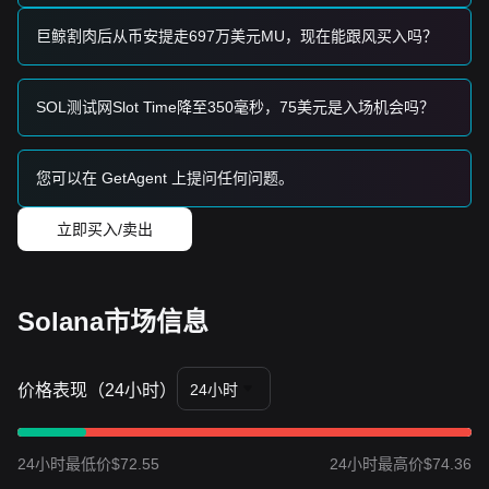
长期投资者
• 只要市场价格保持在
$69.25
水平之上，长期结构性底部似乎
巨鲸割肉后从币安提走697万美元MU，现在能跟风买入吗？
正在抬高，允许继续持有或在回调时逢低积累。
趋势总结
市场洞察
SOL测试网Slot Time降至350毫秒，75美元是入场机会吗？
从短期来看，Solana 在过去 7 天内表现出
横向压缩
结构，市
场情绪总体
中性谨慎
。价格目前被挤压在三角形顶端，等待方
向性的催化剂。
市场展望
您可以在 GetAgent 上提问任何问题。
如果 Solana 价格突破
$76.80
，下一个目标价位可能是
$83.30
。
立即买入/卖出
如果 Solana 价格跌破
$71.00
，下一个目标价位可能是
$64.00
。
市场共识
多位分析师的共识是，虽然 Solana 可能面临短期波动或横盘
Solana市场信息
整理，但只要价格维持在关键的
$71.00
支撑位之上，预计中
期趋势将保持
中性向好
，直至突破当前的技术三角形形态。
价格表现（24小时）
24小时
24小时最低价$72.55
24小时最高价$74.36