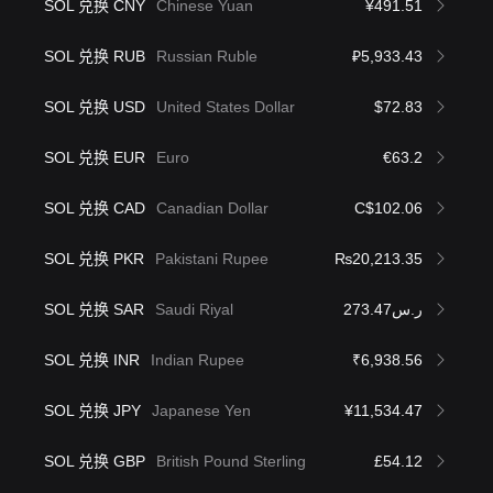
SOL 兑换 CNY
Chinese Yuan
¥491.51
SOL 兑换 RUB
Russian Ruble
₽5,933.43
SOL 兑换 USD
United States Dollar
$72.83
SOL 兑换 EUR
Euro
€63.2
SOL 兑换 CAD
Canadian Dollar
C$102.06
SOL 兑换 PKR
Pakistani Rupee
₨20,213.35
SOL 兑换 SAR
Saudi Riyal
ر.س273.47
SOL 兑换 INR
Indian Rupee
₹6,938.56
SOL 兑换 JPY
Japanese Yen
¥11,534.47
SOL 兑换 GBP
British Pound Sterling
£54.12