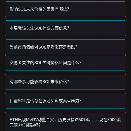
•
网络升级：
市场对“Agave 4.2”和“Alpenglow”升级的预期持续
影响SOL未来价格的因素有哪些？
作为主要的长期增长驱动力，旨在加速交易速度并降低成本。
交易信号
基于当前的技术结构及市场动能，提供以下交易策略供参考：
本周我该关注SOL什么方面信息？
潜在买入区间
• 如果 Solana 价格接近
$71.00 - $72.00
支撑位并出现反弹迹
象，可能构成短期买入机会。
• 如果 Solana 价格伴随显著成交量成功突破
$76.80
阻力位，
当前市场情绪对SOL是看涨还是看跌？
则可能确认新一轮上涨趋势的开始。
风险情景
交易者关注的SOL关键价格区间是什么？
• 如果 Solana 价格跌破
$70.30
支撑位，市场可能进入更深的
调整阶段，并可能重新测试
$64.00
水平。
买入策略
有哪些事可能影响SOL未来价格？
基于当前市场结构，分析师建议采取以下策略：
保守型投资者
• 等待 Solana 价格回调至
$71.00
支撑区域后分批买入。
• 或者，等待价格确认突破并日线收盘站稳于
$76.80
阻力位上
目前SOL是否存在强劲买盘或卖盘压力？
方后再入场。
趋势投资者
• 如果价格突破
$76.80
阻力位，可能会形成新的看涨趋势。
ETH出现MVRV动量金叉，历史涨幅达50%以上，现在3000美
• 在此情景下，下一个目标价位约为
$79.30（100 日指数移动
元阻力位能破吗？
平均线）
，随后为
$83.30
。