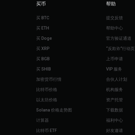
买币
帮助
买 BTC
提交反馈
买 ETH
帮助中心
买 Doge
官方验证通道
买 XRP
“反欺诈”行动页
买 BGB
上币申请
买 SHIB
VIP 服务
加密货币行情
合伙人计划
比特币价格
机构服务
以太坊价格
资产托管
Solana 价格走势图
下载数据
计算器
福利中心
比特币 ETF
好友邀请