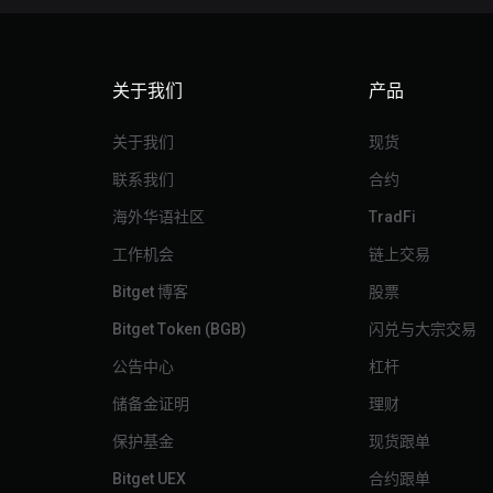
关于我们
产品
关于我们
现货
联系我们
合约
海外华语社区
TradFi
工作机会
链上交易
Bitget 博客
股票
Bitget Token (BGB)
闪兑与大宗交易
公告中心
杠杆
储备金证明
理财
保护基金
现货跟单
Bitget UEX
合约跟单