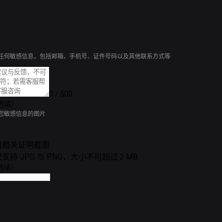
任何敏感信息，包括邮箱、手机号、证件号码以及其他联系方式等
0 / 500
选填）
您敏感信息的图片
拽相关证明截图
持 JPG 与 PNG，大小不可超过 2 MB
选填）