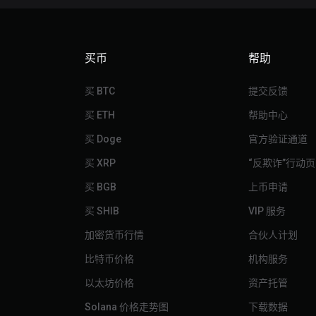
买币
帮助
买 BTC
提交反馈
买 ETH
帮助中心
买 Doge
官方验证通道
买 XRP
“反欺诈”行动页
买 BGB
上币申请
买 SHIB
VIP 服务
加密货币行情
合伙人计划
比特币价格
机构服务
以太坊价格
资产托管
Solana 价格走势图
下载数据