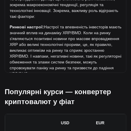
поточний історичний максимум.
зокрема макроекономічні тенденції, регуляція та
Яка динаміка цін у BMD?
технологічні інновації. Зокрема, важливу роль відіграють
такі фактори:
За останні 7 днів обмінний курс XRP (XRP) знизився на
4.41%. За останній місяць обмінний курс XRP (XRP)
Ринкові настрої:
Настрої та впевненість інвесторів мають
знизився на 7.65% щодо наступної валюти: Бермудський
значний вплив на динаміку XRP/BMD. Коли на ринку
долар (BMD).
зʼявляються позитивні новини про масове впровадження
XRP або великі технологічні прориви, це, як правило,
викликає оптимізм на ринку та сприяє зростанню
XRP/BMD. І навпаки, негативні новини, такі як регуляторні
обмеження та злами систем безпеки, можуть
спровокувати паніку на ринку та призвести до падіння
XRP/BMD.
Регуляторне середовище:
Державна політика та
Популярні курси — конвертер
регуляція, що стосуються криптовалют, мають
безпосередній вплив на їх масове впровадження, що, в
криптовалют у фіат
свою чергу, визначає їхню вартість відносно традиційних
валют, таких як долар США. Чітка та сприятлива
регуляція може підвищити довіру інвесторів до
криптовалют і сприяти зростанню їхньої вартості. І
USD
EUR
навпаки, незрозуміла або надто сувора регуляторна