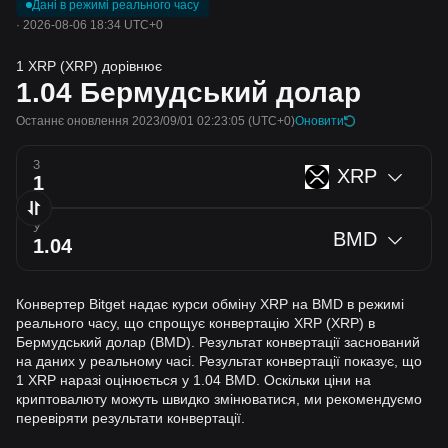
Дані в режимі реального часу
·
2026-08-06 18:34 UTC+0
1 XRP (XRP) дорівнює
1.04
Бермудський долар
Останнє оновлення 2023/09/01 02:23:05
(UTC+0)
Оновити
З
XRP
У
BMD
Конвертер Bitget надає курси обміну XRP на BMD в режимі
реального часу, що спрощує конвертацію XRP (XRP) в
Бермудський долар (BMD). Результат конвертації заснований
на даних у реальному часі. Результат конвертації показує, що
1 XRP наразі оцінюється у 1.04 BMD. Оскільки ціни на
криптовалюту можуть швидко змінюватися, ми рекомендуємо
перевіряти результати конвертації.