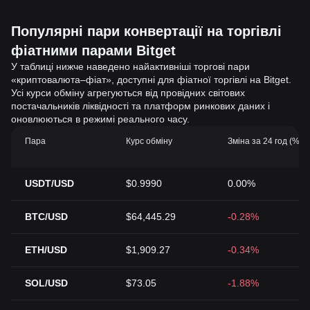
Популярні пари конвертації на торгівлі
фіатними парами Bitget
У таблиці нижче наведено найактивніші торгові пари
«криптовалюта–фіат», доступні для фіатної торгівлі на Bitget.
Усі курси обміну агрегуються від провідних світових
постачальників ліквідності та платформ ринкових даних і
оновлюються в режимі реального часу.
Пара
Курс обміну
Зміна за 24 год (%)
USDT/USD
$0.9990
0.00%
BTC/USD
$64,445.29
-0.28%
ETH/USD
$1,909.27
-0.34%
SOL/USD
$73.05
-1.88%