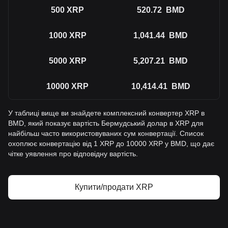
500
XRP
520.72
BMD
1000
XRP
1,041.44
BMD
5000
XRP
5,207.21
BMD
10000
XRP
10,414.41
BMD
У таблиці вище ви знайдете комплексний конвертер XRP в
BMD, який показує вартість Бермудський долар в XRP для
найбільш часто використовуваних сум конвертації. Список
охоплює конвертацію від 1 XRP до 10000 XRP у BMD, що дає
чітке уявлення про відповідну вартість.
Купити/продати XRP