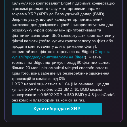
Калькулятор криптовалют Bitget підтримує конвертацію
в режимі реального часу між торговими парами,
зокрема XRP (XRP) до Бермудський долар (BMD).
Зверніть увагу, що цей калькулятор призначений
виключно для довідкових цілей і використовується для
розрахунку курсів обміну між криптоактивами та
фіатними валютами. Щоб конвертувати криптоактиви у
фіатні валюти (тобто купити криптовалюту за фіат або
продати криптовалюту для отримання фіату),
скористайтеся фіатною торгівлею на Bitget (
Сторінка
купівлі/продажу криптовалюти на Bitget
). Фіатна
торгівля на Bitget підтримує понад 80 фіатних валют,
більше 20 мов і різноманітні місцеві способи оплати.
Крім того, вона забезпечує безперебійне здійснення
транзакцій із комісією від 0%.
1 XRP наразі оцінюється в 1.04 {Це означає, що для
купівлі 5 XRP потрібно 5.21 BMD. $1 BMD можна
конвертувати в 0.9602 XRP, а $50 BMD у 4.8 {coinCode}
без комісій платформи та комісії за газ.
Купити/продати XRP