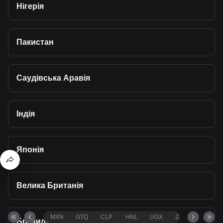
Нігерія
Пакистан
Саудівська Аравія
Індія
Японія
Велика Британія
MXN
GTQ
CLP
HNL
UGX
ZAR
TND
Бразилія