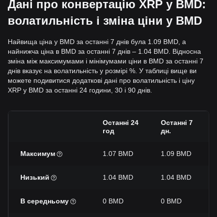
Дані про конвертацію XRP у BMD:
волатильність і зміна ціни у BMD
Найвища ціна у BMD за останні 7 днів була 1.09 BMD, а
найнижча ціна в BMD за останні 7 днів – 1.04 BMD. Відносна
зміна між максимумами і мінімумами ціни в BMD за останні 7
днів вказує на волатильність у розмірі %. У таблиці вище ви
можете подивитися додаткові дані про волатильність і ціну
XRP у BMD за останні 24 години, 30 і 90 днів.
Останні 24
Останні 7
год
дн.
Максимум
1.07 BMD
1.09 BMD
Низький
1.04 BMD
1.04 BMD
В середньому
0 BMD
0 BMD