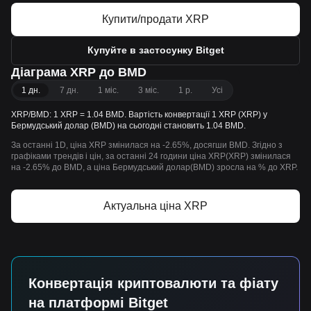
Купити/продати XRP
Купуйте в застосунку Bitget
Діаграма XRP до BMD
1 дн.
7 дн.
1 міс.
3 міс.
1 р.
Усі
XRP/BMD: 1 XRP = 1.04 BMD. Вартість конвертації 1 XRP (XRP) у
Бермудський долар (BMD) на сьогодні становить 1.04 BMD.
За останні 1D, ціна XRP змінилася на -2.65%, досягши BMD. Згідно з
графіками трендів і цін, за останні 24 години ціна XRP(XRP) змінилася
на -2.65% до BMD, а ціна Бермудський долар(BMD) зросла на % до XRP.
Актуальна ціна XRP
Конвертація криптовалюти та фіату
на платформі Bitget