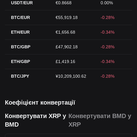
USDT/EUR
€0.8668
0.00%
BTC/EUR
€55,919.18
-0.28%
ETH/EUR
€1,656.68
-0.34%
BTC/GBP
£47,902.18
-0.28%
ETH/GBP
£1,419.16
-0.34%
BTC/JPY
¥10,209,100.62
-0.28%
Коефіцієнт конвертації
Конвертувати XRP у
Конвертувати BMD у
BMD
XRP