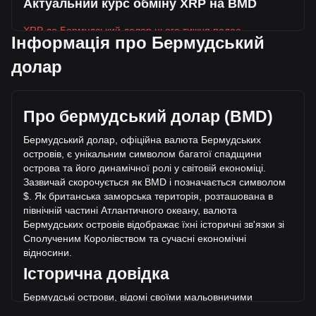
Актуальний курс обміну XRP на BMD
XRP до Бермудський долар цього тижня падає.
Інформація про Бермудський
Поточна ринкова ціна XRP становить $1.04 за XRP, а
долар
загальна ринкова капіталізація становить
$65,124,728,001.64 BMD , розрахована на основі
циркулюючої пропозиції у розмірі 62,533,270,000 XRP. За
останні 24 години обсяг торгівлі XRP впав на +30.06%
Про бермудський долар (BMD)
($321,183,951.78 BMD). Минулого торгового дня обсяг
Бермудський долар, офіційна валюта Бермудських
торгівлі XRP склав $1,068,472,665.68.
островів, є унікальним символом багатої спадщини
острова та його динамічної ролі у світовій економіці.
Більше інформації про XRP на Bitget
Зазвичай скорочується як BMD і позначається символом
$. Як британська заморська територія, розташована в
Ціна XRP
п
івнічній частині Атлантичного океану, валюта
Прогноз ціни XRP
Бермудських островів відображає їхні історичні зв'язки зі
Що таке XRP (XRP)
Сполученим Королівством та сучасні економічні
Калькулятор прибутку XRP
відносини.
Історична довідка
Бермудські острови, відомі своїми мальовничими
ландшафтами та яскравою культур
ою, запровадили