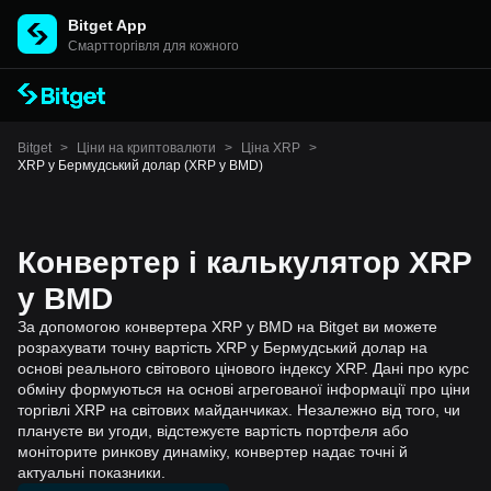
Bitget App
Cмартторгівля для кожного
Bitget
>
Ціни на криптовалюти
>
Ціна XRP
>
XRP у Бермудський долар (XRP у BMD)
Конвертер і калькулятор XRP
у BMD
За допомогою конвертера XRP у BMD на Bitget ви можете
розрахувати точну вартість XRP у Бермудський долар на
основі реального світового цінового індексу XRP. Дані про курс
обміну формуються на основі агрегованої інформації про ціни
торгівлі XRP на світових майданчиках. Незалежно від того, чи
плануєте ви угоди, відстежуєте вартість портфеля або
моніторите ринкову динаміку, конвертер надає точні й
актуальні показники.