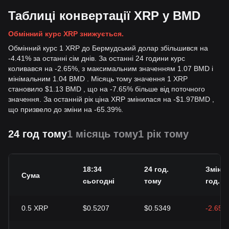
Таблиці конвертації XRP у BMD
Обмінний курс XRP знижується.
Обмінний курс 1 XRP до Бермудський долар збільшився на
-4.41% за останні сім днів. За останні 24 години курс
коливався на -2.65%, з максимальним значенням 1.07 BMD і
мінімальним 1.04 BMD . Місяць тому значення 1 XRP
становило $1.13 BMD , що на -7.65% більше від поточного
значення. За останній рік ціна XRP змінилася на
-
$
1.97
BMD
,
що призвело до зміни на -65.39%.
24 год тому
1 місяць тому
1 рік тому
18:34
24 год.
Зміна 
Сума
сьогодні
тому
год.
0.5
XRP
$0.5207
$0.5349
-2.65%