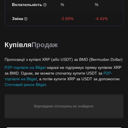
Волатильність
%
%
Зміна
-2.65%
-4.41%
Купівля
Продаж
Пропозиції з купівлі XRP (або USDT) за BMD (Bermudan Dollar)
P2P-торгівля на Bitget
наразі не підтримує пряму купівлю XRP
за BMD. Однак, ви можете спочатку купити USDT за
P2P-
торгівля на Bitget
, а потім купити XRP за USDT за допомогою
Спотовий ринок Bitget
.
Відповідних оголошень не знайдено.