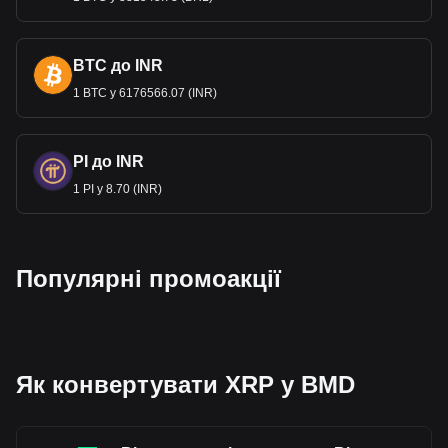
має справу з великими
фінансовими операціями.
Регуляторне середовище країни в поєднанні зі
стабільністю її валюти робить Бермудські острови
BTC до INR
привабливим місцем для міжнародного бізнесу та
1 BTC у 6176566.07 (INR)
фінансів.
Дані сервісу обміну криптовалюти на фіату валюту
на Bitget показують, що найпопулярнішою парою
PI до INR
XRP є XRP доBMD, а код валюти XRP — XRP.
1 PI у 8.70 (INR)
Використовуйте наш криптовалютний калькулятор
прямо зараз, щоб дізнатися, скільки криптовалют
можна обміняти на BMD.
Популярні промоакції
Як конвертувати XRP у BMD