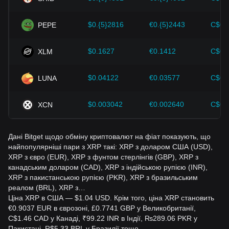
змінами в ціні XRP і коригувати свої інвестиційні стратегії
відповідно.
$0.{5}2816
€0.{5}2443
C$0.
PEPE
$0.1627
€0.1412
C$0.
XLM
$0.04122
€0.03577
C$0.
LUNA
$0.003042
€0.002640
C$0.
XCN
Дані Bitget щодо обміну криптовалют на фіат показують, що
найпопулярніші пари з XRP такі: XRP з доларом США (USD),
XRP з євро (EUR), XRP з фунтом стерлінгів (GBP), XRP з
канадським доларом (CAD), XRP з індійською рупією (INR),
XRP з пакистанською рупією (PKR), XRP з бразильським
реалом (BRL), XRP з…
Ціна XRP в США — $1.04 USD. Крім того, ціна XRP становить
€0.9037 EUR в єврозоні, £0.7741 GBP у Великобританії,
C$1.46 CAD у Канаді, ₹99.22 INR в Індії, ₨289.06 PKR у
Пакистані, R$5.33 BRL у Бразилії тощо.