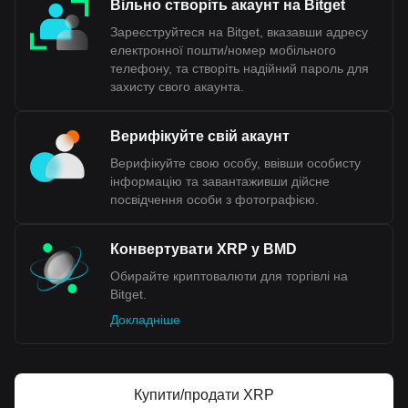
Вільно створіть акаунт на Bitget
Зареєструйтеся на Bitget, вказавши адресу
електронної пошти/номер мобільного
телефону, та створіть надійний пароль для
захисту свого акаунта.
Верифікуйте свій акаунт
Верифікуйте свою особу, ввівши особисту
інформацію та завантаживши дійсне
посвідчення особи з фотографією.
Конвертувати XRP у BMD
Обирайте криптовалюти для торгівлі на
Bitget.
Докладніше
Купити/продати XRP