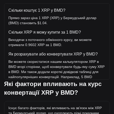
Скільки коштує 1 XRP у BMD?
Прямо зараз ціна 1 XRP (XRP) у Бермудський долар
(BMD) становить $1.04.
Скільки XRP я можу купити за 1 BMD?
Виходячи з поточного обмінного курсу, ви можете
отримати 0.9602 XRP за 1 BMD.
Як розрахувати або конвертувати XRP у BMD?
Ви можете скористатися нашим калькулятором XRP в
BMD вгорі сторінки, щоб конвертувати будь-яку суму XRP
в BMD. Ми також додали короткі довідкові таблиці для
найпопулярніших конвертацій. Наприклад, 5 BMD
еквівалентні 4.8 XRP, а 5 XRP коштуватимуть близько
Які фактори впливають на курс
5.21BMD.
конвертації XRP у BMD?
Яка найвища ціна XRP/BMD в історії?
Найвища ціна 1 XRP у BMD за весь час становить $3.84.
Існує багато факторів, які впливають на звʼязок між XRP
Ще невідомо, чи перевищить вартість 1 XRP у BMD
та Бермудський долар, що охоплюють різні показники,