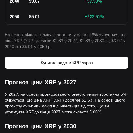
2040
$
3.07
+97.99
%
2050
$
5.01
+222.51
%
На основі річного темпу зростання у розмірі 5% очікується, що
ціна XRP (XRP) досягне $1.63 у 2027, $1.89 у 2030 р., $3.07 у
2040 р. і $5.01 у 2050 р.
Купити/продати XRP зараз
Прогноз ціни XRP у 2027
У 2027, на основі прогнозованого річного темпу зростання 5%,
очікується, що ціна XRP (XRP) досягне $1.63. На основі цього
прогнозу сукупний дохід від інвестицій від того, що ви
утримуєте XRPдо кінця 2027 може скласти 5.00%.
Прогноз ціни XRP у 2030