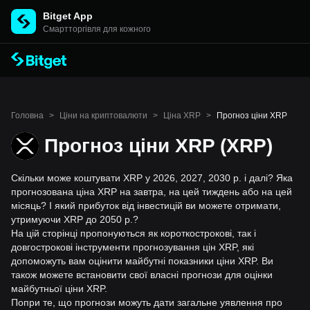
Bitget App
Cмартторгівля для кожного
Головна
>
Ціни на криптовалюти
>
Ціна XRP
>
Прогноз ціни XRP
Прогноз ціни XRP (XRP)
Скільки може коштувати XRP у 2026, 2027, 2030 р. і далі? Яка
прогнозована ціна XRP на завтра, на цей тиждень або на цей
місяць? І який прибуток від інвестицій ви можете отримати,
утримуючи XRP до 2050 р.?
На цій сторінці пропонуються як короткострокові, так і
довгострокові інструменти прогнозування цін XRP, які
допоможуть вам оцінити майбутні показники ціни XRP. Ви
також можете встановити свої власні прогнози для оцінки
майбутньої ціни XRP.
Попри те, що прогнози можуть дати загальне уявлення про