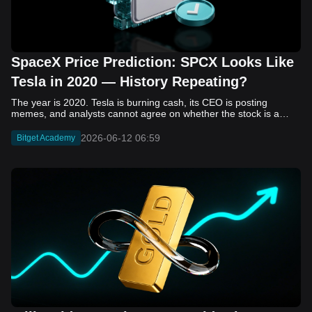
SpaceX Price Prediction: SPCX Looks Like
Tesla in 2020 — History Repeating?
The year is 2020. Tesla is burning cash, its CEO is posting memes, and analysts cannot agree on whether the stock is a generational opportunity or an elaborate joke. Now replace Tesla with SpaceX. Replace 2020 with 2026. The debate looks almost identical, and SPCX is set to hit the Nasdaq on June 12. The offering price is $135 per share. The implied valuation is $1.75 trillion. For anyone who watched Tesla run 700% that year, the pattern is hard to unsee. History does not repeat, but it rhymes often enough to pay attention. Before sizing into SPCX on day one, investors need to understand what actually drove Tesla's re-rating, whether SpaceX has the same ingredients, and where the comparison quietly falls apart. That is what this piece covers, with numbers. Five structural parallels that make SPCX feel like TSLA 2020. Five critical differences that could make trade painful. And the exact price levels and execution metrics will tell you whether this rocket clears the atmosphere or comes apart on ascent. Tesla in 2020 — The Flashback Every Investor Needs To understand the TSLA/SPCX parallel, you need to remember what Tesla actually looked like at the start of 2020. Not in hindsight. Through the eyes of a skeptic. Tesla, Inc. (TSLA) Price History Source: Yahoo Finance In January of that year, Tesla was trading at roughly $28 on a split-adjusted basis. The company had just barely posted its first full-year GAAP profit, capping nearly a decade of consecutive annual losses. Revenue was growing fast, but the valuation was already uncomfortable by any conventional measure. The price-to-earnings ratio peaked at 940x by Q4 2020, a number that triggered every value screen on the planet. The bear case was loud and well-reasoned. Tesla was a car company with car-company margins, going up against century-old manufacturers with far deeper pockets. The stock had already run hard. Every rational DCF model said it was overvalued. Then the narrative shifted. Not because of a single earnings beat or a product launch. The market collectively decided that Tesla was not a car company. It was a clean energy platform, a software business, a battery technology leader, and a self-driving AI play, all in one ticker. Once that frame took hold, traditional valuation metrics lost their grip as anchors. Retail investors piled in. Institutional funds that had stayed on the sidelines were forced to buy when Tesla was added to the SP 500 in December. The feedback loop closed hard and fast. By the end of 2020, the stock had risen 743% from its March lows, making it the largest company ever added to the index at the time of inclusion. The lesson is not that Tesla was cheap. It was not. The lesson is that Tesla's 2020 rally had almost nothing to do with fundamentals catching up to price. It was the market repricing the total addressable market and the probability of dominance. That distinction is the entire reason the SPCX conversation is worth having. The Parallel — Why SPCX Feels Like TSLA 2020 The similarities between SpaceX today and Tesla in 2020 are not superficial. They span five structural dimensions that matter to how markets re-rate a stock. The visionary founder effect: Tesla in 2020 was inseparable from Elon Musk. His vision, execution record, and ability to shape investor narratives were central to the thesis. SpaceX in 2026 is similar. Investors are not just buying a launch company; they are buying a vision of a multi-planetary future and a global communications network powered by Starlink. That founder premium is powerful, but it also creates key-person risk. Unprofitable on paper, but the underlying business is real: SpaceX’s headline GAAP losses may appear concerning, but adjusted EBITDA and Starlink’s profitability suggest the core business is already generating substantial economic value. Tesla investors who looked beyond reported losses before 2020 were ultimately rewarded. The question is whether SpaceX merits the same long-term patience. Dominant in a market that is just getting started: Tesla led the EV market just as adoption began accelerating. SpaceX occupies a similar position in the emerging space economy. Starlink has already achieved global scale, while Starship could dramatically lower launch costs if commercial operations mature, potentially reshaping the economics of the entire industry. A valuation that does not make sense on traditional metrics, and may not need to: SpaceX’s valuation appears extreme by conventional measures, much like Tesla’s did in 2020. Traditional valuation frameworks are not necessarily wrong, but when a company is creating a new category, they may fail to capture the scale of future opportunities. Retail conviction meets institutional hesitation: Tesla’s 2020 rally was fueled by strong retail demand and skepticism from many institutional investors. SpaceX could follow a similar path, with intense retail enthusiasm, cautious institutions, and potential future index inclusion creating demand that extends beyond near-term fundamentals. The Bull Case — If History Repeats If the Tesla 2020 parallel holds, what does the upside actually look like in numbers? Starlink's ceiling is much higher than $11.4 billion: Starlink still reaches only a fraction of its addressable market. With Starship enabling faster and cheaper satellite deployment, analysts project Starlink revenue could reach $30 to $50 billion annually by 2030. At a 40% operating margin, that implies $12 to $20 billion in operating profit from Starlink alone. Starship changes the economics of everything: If commercial Starship operations begin in the second half of 2026, the impact goes beyond lower launch costs. It could unlock new markets, accelerate satellite deployment, and reshape the economics of the entire launch industry. Even partial success would imply a much larger company than what traditional valuation models capture today. A Mars mission timeline becomes the narrative re-rating catalyst: Tesla’s re-rating happened when EV adoption moved from fringe to mainstream consensus. For SpaceX, the equivalent moment could come when a credible human Mars transit shifts from vision to scheduled mission. That would be less a financial event than a narrative event, and narrative events are what drive extreme re-ratings. The price target scenarios, modeled on Starlink growth and Starship commercialization, look like this: Scenario Implied Price by 2030 Basis Base Case $200 to $250 Starlink at $25B revenue, 35x EV/Revenue Bull Case $300 to $400 Starlink at $40B plus Starship commercial ops at scale Extreme Bull $500+ Full narrative re-rating plus index inclusion demand shock One more number worth sitting with: if SPCX mirrors Tesla’s exact 2020 to 2021 trajectory, a 700% move from the IPO price implies roughly $1,080 per share and a market cap above $14 trillion. That is not a price target. It is a thought experiment about maximum narrative compression when the market decides a company is no longer just a company, but a civilizational bet. The Bear Case — Where the Analogy Breaks Down The Tesla parallel is compelling, but incomplete. There are five places where the comparison breaks down, and ignoring them is how investors get hurt. SpaceX's biggest customer is the government: Tesla in 2020 was a consumer business with diversified demand from individual buyers. SpaceX is different. A meaningful share of revenue comes from NASA, the Department of Defense, and other government agencies. That makes SpaceX partly a defense and aerospace contractor, with budget, policy, and political risks Tesla never faced. You are buying the economics without the control: Public investors may participate in the upside, but Class A shares carry little meaningful voting power. Elon Musk retains strategic control. That may support the founder premium, but it also means shareholders have limited recourse if priorities shift, attention drifts, or decisions favor long-term missions over near-term profitability. Regulatory risk is structural, not episodic: Tesla faced regulatory scrutiny, but SpaceX depends on approvals for launches, environmental reviews, and commercial space operations. A major launch failure, extended FAA hold, or policy shift could delay Starship, slow Starlink deployment, and damage the growth narrative at the wrong time. The valuation math is genuinely difficult to defend: At a $1.75 trillion valuation, SpaceX is priced as if several major outcomes have already gone right: scaled Starship operations, massive Starlink growth, and a Mars-driven narrative premium. Reasonable base-case valuations sit far below the IPO price, meaning investors are effectively paying for the bull case upfront. The 2022 lesson exists and should not be dismissed: Tesla’s 2020 surge was followed by a brutal 2022 drawdown. The same retail conviction and founder premium that powered the rally became liabilities when sentiment turned. If SPCX follows the Tesla path, investors must account for both the euphoric upside and the volatility that may follow. The Tokenized Futures Signal — What Pre-Market Activity Is Telling Us Before SPCX officially trades on Nasdaq, there is already a market pricing it: the on-chain tokenized futures market on Bitget. Tokenized futures offer a live sentiment read: SPCXUSDT perpetual contracts have created real-time price discovery before the IPO. This matters because the participant base is retail-heavy, global, and conviction-driven, making it a useful signal traditional IPO indicators may miss. Positive funding suggests long-side enthusiasm: If funding rates remain persistently positive, traders are paying a premium to stay long. That points to strong retail conviction and limited short-side p
2026-06-12 06:59
Bitget Academy