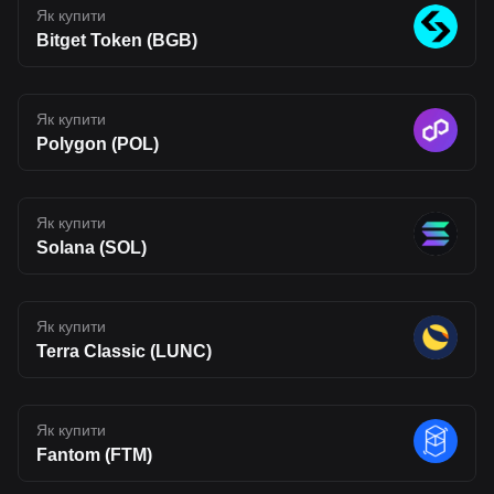
The opinions expressed in this article are for informational
Як купити
purposes only. This article does not constitute an endorsement of
Bitget Token (BGB)
any of the products and services discussed or investment,
financial, or trading advice. Qualified professionals should be
consulted prior to making financial decisions.
Як купити
Polygon (POL)
Як купити
Solana (SOL)
Як купити
Terra Classic (LUNC)
Як купити
Fantom (FTM)