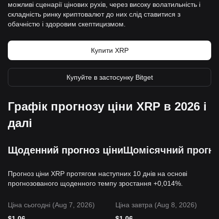
можливі сценарії цінових рухів, через високу волатильність і
складність ринку криптовалют до них слід ставитися з
обачністю і здоровим скептицизмом.
Купити XRP
Купуйте в застосунку Bitget
Графік прогнозу ціни XRP в 2026 і
далі
Щоденний прогноз ціни
Щомісячний прогно
Прогноз ціни XRP протягом наступних 10 днів на основі
прогнозованого щоденного темпу зростання +0,014%.
Ціна сьогодні (Aug 7, 2026)
Ціна завтра (Aug 8, 2026)
$
1.06
$
1.06