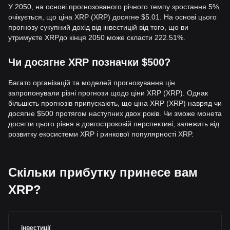
У 2050, на основі прогнозованого річного темпу зростання 5%,
очікується, що ціна XRP (XRP) досягне $5.01. На основі цього
прогнозу сукупний дохід від інвестицій від того, що ви
утримуєте XRPдо кінця 2050 може скласти 222.51%.
Чи досягне XRP позначки $500?
Багато організацій та моделей прогнозування цін
запропонували різні прогнози щодо ціни XRP (XRP). Однак
більшість прогнозів припускають, що ціна XRP (XRP) навряд чи
досягне $500 протягом наступних двох років. Чи зможе монета
досягти цього рівня в довгостроковій перспективі, залежить від
розвитку екосистеми XRP і ринкової популярності XRP.
Скільки прибутку принесе вам
XRP?
інвестиції