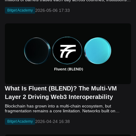
2026-05-06 17:33
Bitget Academy
What Is Fluent (BLEND)? The Multi-VM
Layer 2 Driving Web3 Interoperability
Blockchain has grown into a multi-chain ecosystem, but
fragmentation remains a core limitation. Networks built on
different virtual machines, such as EVM, SVM, and WASM, still
struggle to communicate efficiently. While bridges and cross-
2026-04-24 16:38
Bitget Academy
chain solutions have improved connectivity, they often introduce
added complexity, security concerns, and slower execution. As a
result, developers and users continue to face friction when