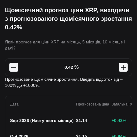
Щомісячний прогноз ціни XRP, виходячи
з прогнозованого щомісячного зростання
0.42%
Який прогноз для ціни XRP на місяць, 5 місяців, 10 місяців і
далі?
%
Прогнозоване щомісячне зростання. Введіть відсоток від –
100% до +1000%.
Дата
Прогнозована ціна
Загальна ROI
Sep 2026
(
Наступного місяця
)
$
1.14
+0.42
%
Oct 2026
$
1.15
+0.84
%