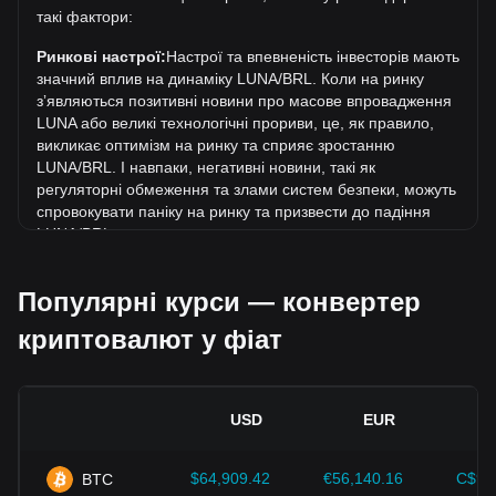
такі фактори:
За останні 7 днів обмінний курс Terra (LUNA) виріс на
2.46%. За останній місяць обмінний курс Terra (LUNA)
Ринкові настрої:
Настрої та впевненість інвесторів мають
знизився на 14.16% щодо наступної валюти:
значний вплив на динаміку LUNA/BRL. Коли на ринку
Бразильський реал (BRL).
зʼявляються позитивні новини про масове впровадження
LUNA або великі технологічні прориви, це, як правило,
викликає оптимізм на ринку та сприяє зростанню
LUNA/BRL. І навпаки, негативні новини, такі як
регуляторні обмеження та злами систем безпеки, можуть
спровокувати паніку на ринку та призвести до падіння
LUNA/BRL.
Регуляторне середовище:
Державна політика та
Популярні курси — конвертер
регуляція, що стосуються криптовалют, мають
безпосередній вплив на їх масове впровадження, що, в
криптовалют у фіат
свою чергу, визначає їхню вартість відносно традиційних
валют, таких як долар США. Чітка та сприятлива
регуляція може підвищити довіру інвесторів до
криптовалют і сприяти зростанню їхньої вартості. І
USD
EUR
навпаки, незрозуміла або надто сувора регуляторна
політика може перешкоджати розвитку криптовалют і
спричинити падіння їхньої вартості.
$64,909.42
€56,140.16
C$90
BTC