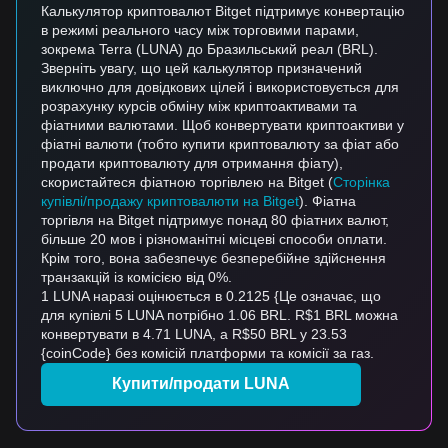
Калькулятор криптовалют Bitget підтримує конвертацію
в режимі реального часу між торговими парами,
зокрема Terra (LUNA) до Бразильський реал (BRL).
Зверніть увагу, що цей калькулятор призначений
виключно для довідкових цілей і використовується для
розрахунку курсів обміну між криптоактивами та
фіатними валютами. Щоб конвертувати криптоактиви у
фіатні валюти (тобто купити криптовалюту за фіат або
продати криптовалюту для отримання фіату),
скористайтеся фіатною торгівлею на Bitget (
Сторінка
купівлі/продажу криптовалюти на Bitget
). Фіатна
торгівля на Bitget підтримує понад 80 фіатних валют,
більше 20 мов і різноманітні місцеві способи оплати.
Крім того, вона забезпечує безперебійне здійснення
транзакцій із комісією від 0%.
1 LUNA наразі оцінюється в 0.2125 {Це означає, що
для купівлі 5 LUNA потрібно 1.06 BRL. R$1 BRL можна
конвертувати в 4.71 LUNA, а R$50 BRL у 23.53
{coinCode} без комісій платформи та комісії за газ.
Купити/продати LUNA