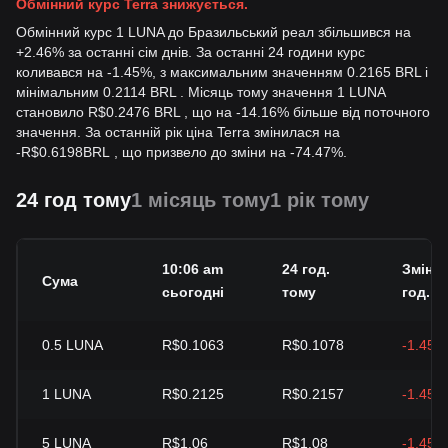
Обмінний курс Terra знижується.
Обмінний курс 1 LUNA до Бразильський реал збільшився на
+2.46% за останні сім днів. За останні 24 години курс
коливався на -1.45%, з максимальним значенням 0.2165 BRL і
мінімальним 0.2114 BRL . Місяць тому значення 1 LUNA
становило R$0.2476 BRL , що на -14.16% більше від поточного
значення. За останній рік ціна Terra змінилася на
-
R$
0.6198
BRL
, що призвело до зміни на -74.47%.
24 год тому
1 місяць тому
1 рік тому
10:06 am
24 год.
Зміна 
Сума
сьогодні
тому
год.
0.5
LUNA
R$0.1063
R$0.1078
-1.45%
1
LUNA
R$0.2125
R$0.2157
-1.45%
5
LUNA
R$1.06
R$1.08
-1.45%