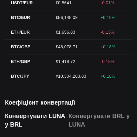
USDT/EUR
€0.8641
-0.01%
BTC/EUR
€56,148.09
+0.18%
ETH/EUR
€1,656.83
-0.15%
BTC/GBP
£48,078.71
+0.18%
ETH/GBP
£1,418.72
-0.15%
BTC/JPY
¥10,304,203.83
+0.18%
Коефіцієнт конвертації
Конвертувати LUNA
Конвертувати BRL у
у BRL
LUNA