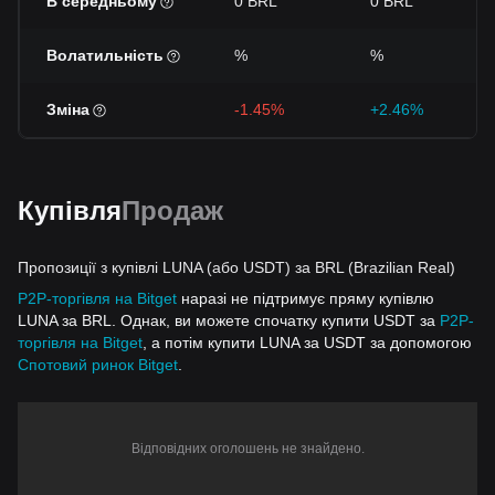
В середньому
0 BRL
0 BRL
Волатильність
%
%
Зміна
-1.45%
+2.46%
Купівля
Продаж
Пропозиції з купівлі LUNA (або USDT) за BRL (Brazilian Real)
P2P-торгівля на Bitget
наразі не підтримує пряму купівлю
LUNA за BRL. Однак, ви можете спочатку купити USDT за
P2P-
торгівля на Bitget
, а потім купити LUNA за USDT за допомогою
Спотовий ринок Bitget
.
Відповідних оголошень не знайдено.