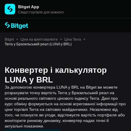
Bitget App
Cмартторгівля для кожного
Bitget
>
Ціни на криптовалюти
>
Ціна Terra
>
Terra у Бразильський реал (LUNA у BRL)
Конвертер і калькулятор
LUNA у BRL
За допомогою конвертера LUNA у BRL на Bitget ви можете
розрахувати точну вартість Terra у Бразильський реал на
основі реального світового цінового індексу Terra. Дані про
курс обміну формуються на основі агрегованої інформації про
ціни торгівлі Terra на світових майданчиках. Незалежно від
того, чи плануєте ви угоди, відстежуєте вартість портфеля або
моніторите ринкову динаміку, конвертер надає точні й
актуальні показники.