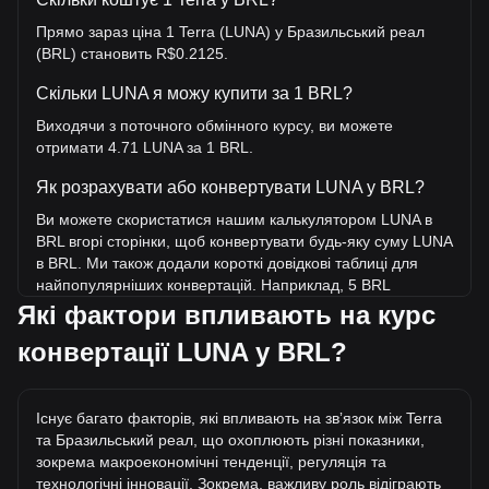
Прямо зараз ціна 1 Terra (LUNA) у Бразильський реал
(BRL) становить R$0.2125.
Скільки LUNA я можу купити за 1 BRL?
Виходячи з поточного обмінного курсу, ви можете
отримати 4.71 LUNA за 1 BRL.
Як розрахувати або конвертувати LUNA у BRL?
Ви можете скористатися нашим калькулятором LUNA в
BRL вгорі сторінки, щоб конвертувати будь-яку суму LUNA
в BRL. Ми також додали короткі довідкові таблиці для
найпопулярніших конвертацій. Наприклад, 5 BRL
еквівалентні 23.53 LUNA, а 5 LUNA коштуватимуть
Які фактори впливають на курс
близько 1.06BRL.
конвертації LUNA у BRL?
Яка найвища ціна LUNA/BRL в історії?
Найвища ціна 1 LUNA у BRL за весь час становить
Існує багато факторів, які впливають на звʼязок між Terra
R$99.37. Ще невідомо, чи перевищить вартість 1 LUNA у
та Бразильський реал, що охоплюють різні показники,
BRL поточний історичний максимум.
зокрема макроекономічні тенденції, регуляція та
Яка динаміка цін у BRL?
технологічні інновації. Зокрема, важливу роль відіграють