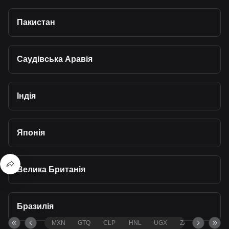
Пакистан
Саудівська Аравія
Індія
Японія
Велика Британія
Бразилія
MXN
GTQ
CLP
HNL
UGX
ZAR
TND