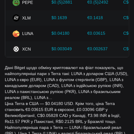
$0.{5}2881
€0.{5}2492
C$0.
PEPE
$0.1639
€0.1418
C$0.
XLM
$0.04180
€0.03615
C$0.
LUNA
$0.003049
€0.002637
C$0.
XCN
Дані Bitget щодо обміну криптовалют на фіат показують, що
найпопулярніші пари з Terra такі: LUNA з доларом США (USD),
LUNA з євро (EUR), LUNA з фунтом стерлінгів (GBP), LUNA з
канадським доларом (CAD), LUNA з індійською рупією (INR),
LUNA з пакистанською рупією (PKR), LUNA з бразильським
реалом (BRL), LUNA з…
Ціна Terra в США — $0.04180 USD. Крім того, ціна Terra
становить €0.03615 EUR в єврозоні, £0.03096 GBP у
Великобританії, C$0.05828 CAD у Канаді, ₹3.98 INR в Індії,
₨11.57 PKR у Пакистані, R$0.2125 BRL у Бразилії тощо.
Найпопулярніша пара з Terra — LUNA і Бразильський реал
(BRL). Ціна 1 Terra (LUNA) у валюті Бразильський реал (BRL)