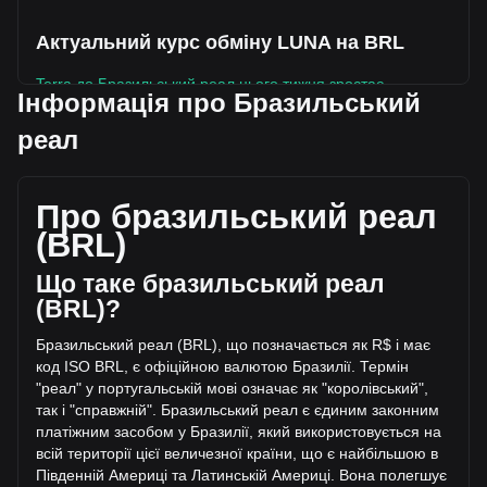
Актуальний курс обміну LUNA на BRL
Terra до Бразильський реал цього тижня зростає.
Інформація про Бразильський
Поточна ринкова ціна Terra становить R$0.2125 за LUNA,
реал
а загальна ринкова капіталізація становить
R$150,897,094.82 BRL , розрахована на основі
циркулюючої пропозиції у розмірі 709,984,450 LUNA. За
Про бразильський реал
останні 24 години обсяг торгівлі Terra впав на -31.86%
(R$-4,999,669.79 BRL). Минулого торгового дня обсяг
(BRL)
торгівлі LUNA склав R$15,691,145.82.
Що таке бразильський реал
(BRL)?
Більше інформації про Terra на Bitget
Бразильський реал (BRL), що позначається як R$ і має
Ціна Terra
код ISO BRL, є офіційною валютою Бразилії. Термін
Прогноз ціни Terra
"реал" у португальській мові означає як "королівський",
Що таке Terra (LUNA)
так і "справжній". Бразильський реал є єдиним законним
Калькулятор прибутку Terra
платіжним засобом у Бразилії, який викорис
товується на
всій території цієї величезної країни, що є найбільшою в
Південній Америці та Латинській Америці. Вона полегшує