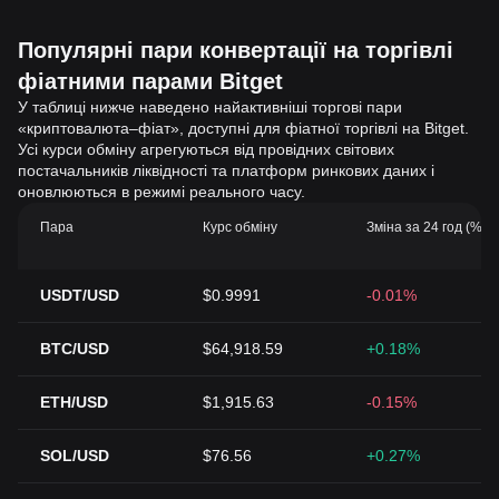
Популярні пари конвертації на торгівлі
фіатними парами Bitget
У таблиці нижче наведено найактивніші торгові пари
«криптовалюта–фіат», доступні для фіатної торгівлі на Bitget.
Усі курси обміну агрегуються від провідних світових
постачальників ліквідності та платформ ринкових даних і
оновлюються в режимі реального часу.
Пара
Курс обміну
Зміна за 24 год (%)
USDT/USD
$0.9991
-0.01%
BTC/USD
$64,918.59
+0.18%
ETH/USD
$1,915.63
-0.15%
SOL/USD
$76.56
+0.27%