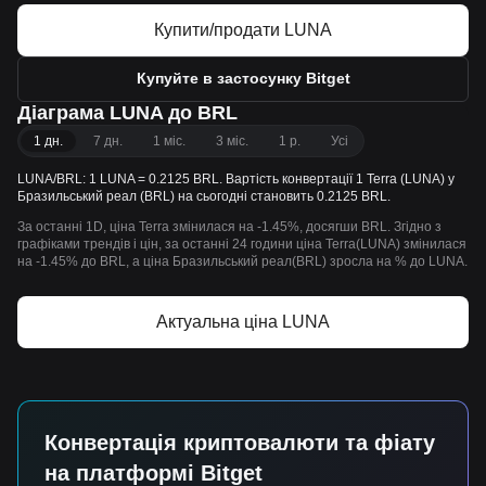
Купити/продати LUNA
Купуйте в застосунку Bitget
Діаграма LUNA до BRL
1 дн.
7 дн.
1 міс.
3 міс.
1 р.
Усі
LUNA/BRL: 1 LUNA = 0.2125 BRL. Вартість конвертації 1 Terra (LUNA) у
Бразильський реал (BRL) на сьогодні становить 0.2125 BRL.
За останні 1D, ціна Terra змінилася на -1.45%, досягши BRL. Згідно з
графіками трендів і цін, за останні 24 години ціна Terra(LUNA) змінилася
на -1.45% до BRL, а ціна Бразильський реал(BRL) зросла на % до LUNA.
Актуальна ціна LUNA
Конвертація криптовалюти та фіату
на платформі Bitget