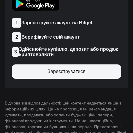
1
Зареєструйте акаунт на Bitget
2
Верифікуйте свій акаунт
Здійснюйте купівлю, депозит або продаж
3
криптовалюти
Зареєструватися
Відмова від відповідальності: цей контент надається лише в
інформаційних цілях. Це не пропозиція чи рекомендація
купувати, продавати або холдити будь-які цінні папери,
фінансові продукти чи інструменти. Це не інвестиційна,
фінансова, торгова чи будь-яка інша порада. Представлені
дані можуть відображати ціни активів, якими торгують на біржі