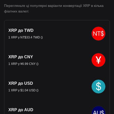
Перегляньте ці популярні варіанти конвертації XRP в кілька
фіатних валют.
XRP до TWD
1 XRP у NT$33.4 TWD ()
XRP до CNY
1 XRP у ¥6.99 CNY ()
XRP до USD
1 XRP у $1.04 USD ()
XRP до AUD