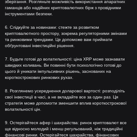
зберігання. Розгляньте можливість використання апаратних
гаманців або надійних криптовалютних бірж з провідними
інструментами безпеки.
6. Слідкуйте за новинами: стежте за розвитком
криптовалютного простору, зокрема регуляторними змінами
та ринковими трендами. Це допоможе вам приймати
обґрунтовані інвестиційні рішення.
7. Будьте готові до волатильності: ціна XRP може зазнавати
швидких коливань. Ви повинні бути психологічно готові до
цього й уникати імпульсивних рішень, заснованих на
короткострокових ринкових рухах.
8. Розглянемо усереднення доларової вартості: розподіліть
свої інвестиції в часі, а не вкладайте все за один раз. Ця
стратегія може допомогти зменшити вплив короткострокової
волатильності цін.
9. Остерігайтеся афер і шахрайства: ринок криптовалют все
ще відносно молодий і менш регульований, ніж традиційні
фінансові ринки. Остерігайтеся шахрайства, фінансових