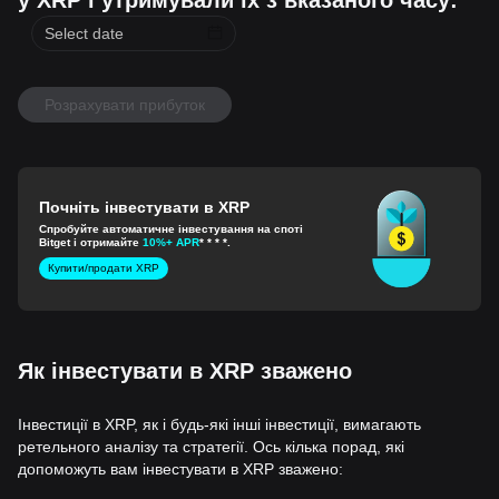
у XRP і утримували їх з вказаного часу:
Розрахувати прибуток
Почніть інвестувати в XRP
Спробуйте автоматичне інвестування на споті
Bitget і отримайте
10%+ APR
* * * *.
Купити/продати XRP
Як інвестувати в XRP зважено
Інвестиції в XRP, як і будь-які інші інвестиції, вимагають
ретельного аналізу та стратегії. Ось кілька порад, які
допоможуть вам інвестувати в XRP зважено: