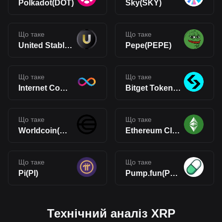
Polkadot(DOT)
Sky(SKY)
Що таке
Що таке
United Stables(U)
Pepe(PEPE)
Що таке
Що таке
Internet Computer(ICP)
Bitget Token(BGB)
Що таке
Що таке
Worldcoin(WLD)
Ethereum Classic(ETC)
Що таке
Що таке
Pi(PI)
Pump.fun(PUMP)
Технічний аналіз XRP