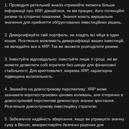
1. Проводьте ретельний аналіз отримайте якомога більше
інформації про XRP, дізнайтеся, як він працює, його потенційні
ризики та історичні показники. Знання мають вирішальне
значення для прийняття обґрунтованих інвестиційних рішень.
2. Диверсифікуйте свій портфель: не кладіть всі яйця в один
кошик. Розгляньте можливість диверсифікації ваших інвестицій,
не вкладайте все в XRP. Так ви зможете розподілити ризики.
3. Інвестуйте відповідально: інвестуйте лише ті гроші, які ви
можете дозволити собі втратити без шкоди для фінансової
стабільності. Для криптовалют, зокрема XRP, характерна
підвищена волатильність.
4. Зважайте на довгострокову перспективу: XRP може
зазнавати короткострокових цінових коливань, але історично в
довгостроковій перспективі демонструє значне зростання.
Розгляньте довгострокову інвестиційну стратегію.
5. Забезпечте надійність зберігання: якщо ви утримуєте значну
суму в Bitcoin, використовуйте безпечні рішення для