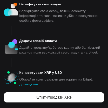
Верифікуйте свій акаунт
Верифікуйте свою особу, ввівши особисту
інформацію та завантаживши дійсне посвідчення
особи з фотографією.
Додати спосіб оплати
Додайте кредитну/дебетову картку або банківський
рахунок після верифікації свого акаунта на Bitget.
Конвертувати XRP у USD
Обирайте криптовалюти для торгівлі на Bitget.
Докладніше
Купити/продати XRP