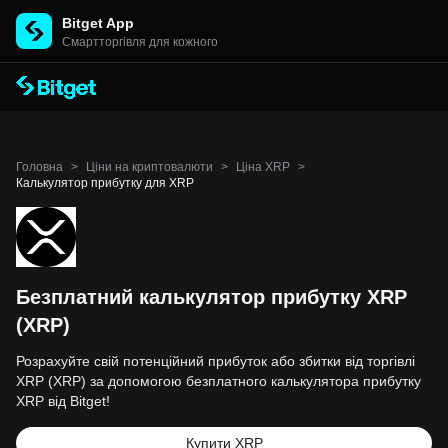
Bitget App
Cмартторгівля для кожного
Головна
>
Ціни на криптовалюти
>
Ціна XRP
>
Калькулятор прибутку для XRP
Безплатний калькулятор прибутку XRP
(XRP)
Розрахуйте свій потенційний прибуток або збитки від торгівлі
XRP (XRP) за допомогою безплатного калькулятора прибутку
XRP від Bitget!
Купити XRP