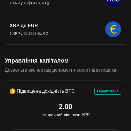
1 XRP у AU$1.47 AUD ()
XRP до EUR
1 XRP у €0.8958 EUR ()
Управління капіталом
Дозвольте експертам допомогти вам з інвестиціями.
Підвищена дохідність BTC
Гарантовано
2.00
Історичний діапазон APR