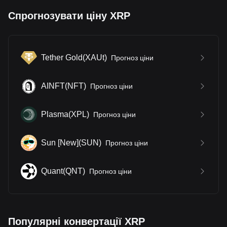
Спрогнозувати ціну XRP
Tether Gold
(
XAUt
)
Прогноз ціни
AINFT
(
NFT
)
Прогноз ціни
Plasma
(
XPL
)
Прогноз ціни
Sun [New]
(
SUN
)
Прогноз ціни
Quant
(
QNT
)
Прогноз ціни
Популярні конвертації XRP