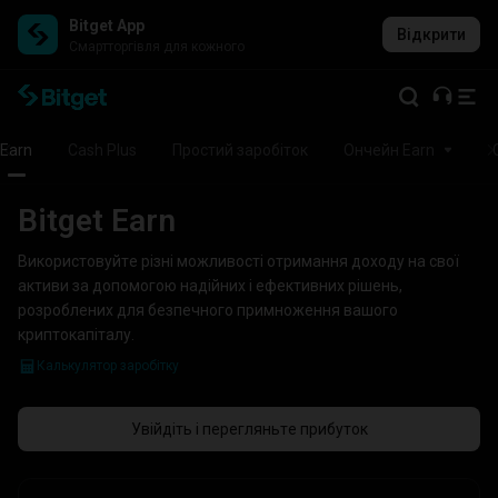
Bitget App
Відкрити
Cмартторгівля для кожного
Earn
Cash Plus
Простий заробіток
Ончейн Earn
Bitget Earn
Використовуйте різні можливості отримання доходу на свої
активи за допомогою надійних і ефективних рішень,
розроблених для безпечного примноження вашого
криптокапіталу.
Калькулятор заробітку
Увійдіть і перегляньте прибуток