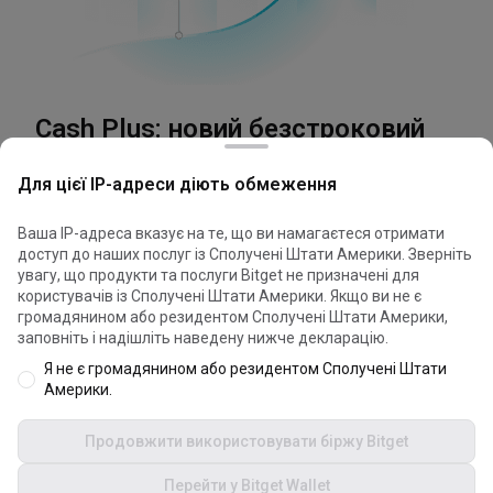
Купити крипту
Підтримка
Cash Plus: новий безстроковий
продукт для USDT/USDC
Для цієї IP-адреси діють обмеження
Юридична інформація
Отримуйте збільшену APR зі щоденним
нарахуванням відсотків без обмежень
Ваша IP-адреса вказує на те, що ви намагаєтеся отримати
доступ до наших послуг із Сполучені Штати Америки. Зверніть
Гнучкий доступ, перекази в режимі реального часу
Файли cookie використовуються для оптимізації та
увагу, що продукти та послуги Bitget не призначені для
персоналізації використання нашого вебсайту. Ви можете
користувачів із Сполучені Штати Америки. Якщо ви не є
© 2026 Bitget
керувати налаштуваннями файлів cookie і переглянути
громадянином або резидентом Сполучені Штати Америки,
Перекажіть 10,000 USDT у Cash Plus, щоб почати
Політику щодо файлів cookie
.
заповніть і надішліть наведену нижче декларацію.
заробляти
an additional annual return of +238 USDT.
Я не є громадянином або резидентом Сполучені Штати
Прийняти всі файли cookie
Америки.
*Лише для ознайомлення. Фактичний заробіток ви можете
переглянути в даних про продукт.
Продовжити використовувати біржу Bitget
Відхилити всі
Переказати
Темний режим
Перейти у Bitget Wallet
Налаштування файлів cookie