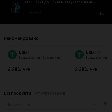
Збільшення до 30% APR з ваучером на APR
Докладніше
2
/
2
Рекомендовано
USDT
USDT
VIP
|
|
Заощадження
Безстрокові
Заощадження
Б
6.28%
2.38%
APR
APR
Всі продукти
Структуровані
Пошук монети