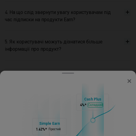
4. На що слід звернути увагу користувачам під
час підписки на продукти Earn?
5. Як користувачі можуть дізнатися більше
інформації про продукт?
/
Earn
Bitget
Cash Plus
Про Bitget
4%
*
Складний
Продукти
Simple Earn
1.62%
*
Простий