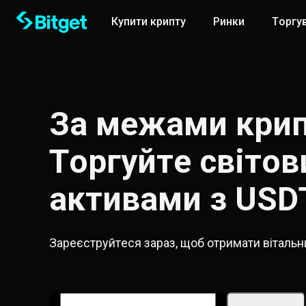
Купити крипту
Ринки
Торгу
За межами крип
Торгуйте світов
активами з USD
Зареєструйтеся зараз, щоб отримати віталь