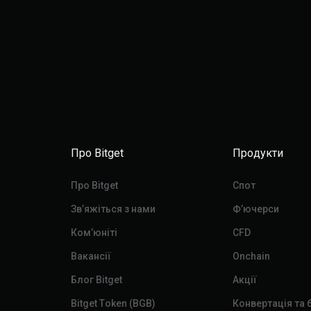
Про Bitget
Продукти
Про Bitget
Спот
Звʼяжіться з нами
Ф’ючерси
Ком’юніті
CFD
Вакансії
Onchain
Блог Bitget
Акції
Bitget Token (BGB)
Конвертація та 