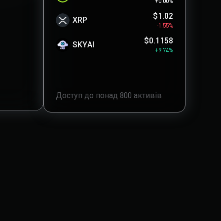
+0.00%
$1.02
XRP
-1.55%
$0.1158
SKYAI
+9.74%
Доступ до понад 800 активів