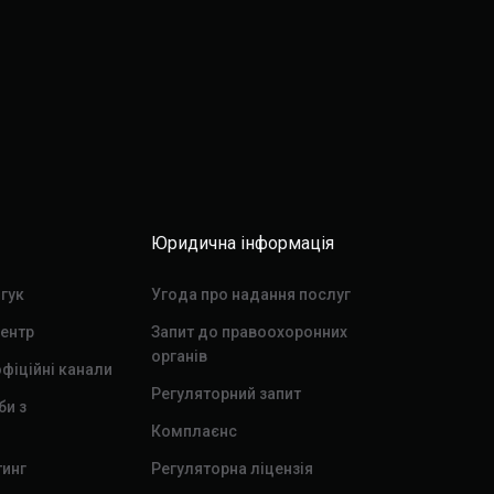
Юридична інформація
дгук
Угода про надання послуг
ентр
Запит до правоохоронних
органів
фіційні канали
Регуляторний запит
би з
Комплаєнс
тинг
Регуляторна ліцензія