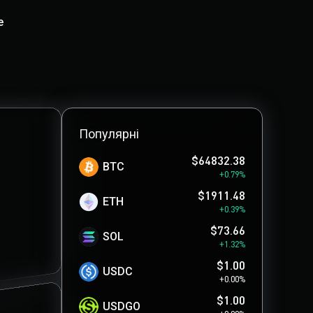
е
Популярні
$64832.38
BTC
+0.79%
$1911.48
ETH
+0.39%
$73.66
SOL
+1.32%
$1.00
USDC
+0.00%
$1.00
USDGO