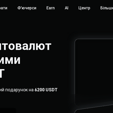
вати
Ф'ючерси
Earn
AI
Центр
Більш
товалют

ими 
T
ний подарунок на
6200 USDT