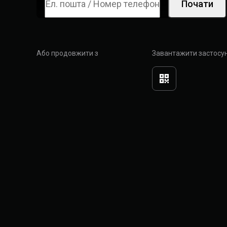
Почати
Або продовжити з
Завантажити застосу