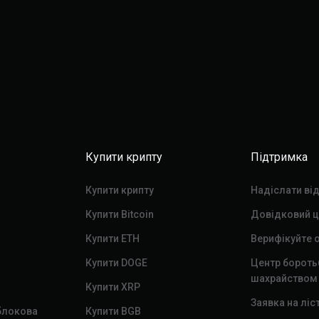
Купити крипту
Підтримка
Купити крипту
Надіслати ві
Купити Bitcoin
Довідковий ц
Купити ETH
Верифікуйте о
Купити DOGE
Центр бороть
шахрайством
Купити XRP
Заявка на ліс
блокова
Купити BGB