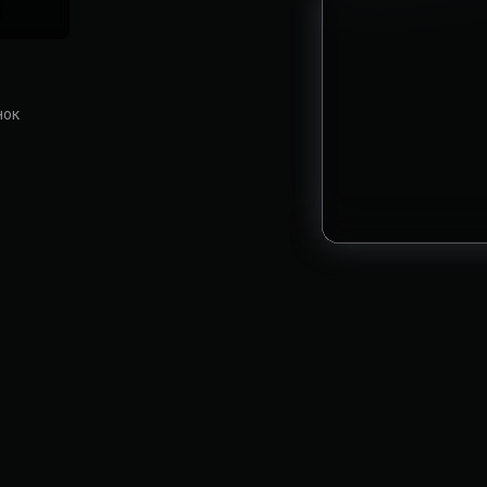
нок
Біржа