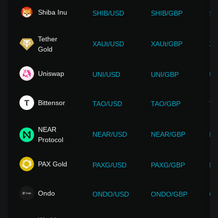
Shiba Inu
SHIB/USD
SHIB/GBP
SH
Tether
XAUt/USD
XAUt/GBP
XA
Gold
Uniswap
UNI/USD
UNI/GBP
UN
Bittensor
TAO/USD
TAO/GBP
TA
NEAR
NEAR/USD
NEAR/GBP
NE
Protocol
PAX Gold
PAXG/USD
PAXG/GBP
PA
Ondo
ONDO/USD
ONDO/GBP
O