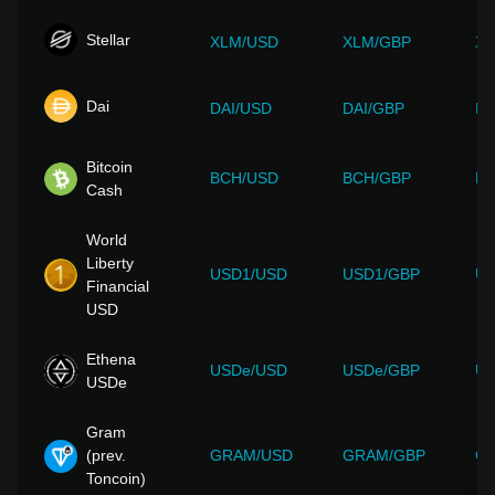
Stellar
XLM/USD
XLM/GBP
XL
Dai
DAI/USD
DAI/GBP
DA
Bitcoin
BCH/USD
BCH/GBP
BC
Cash
World
Liberty
USD1/USD
USD1/GBP
US
Financial
USD
Ethena
USDe/USD
USDe/GBP
US
USDe
Gram
(prev.
GRAM/USD
GRAM/GBP
G
Toncoin)