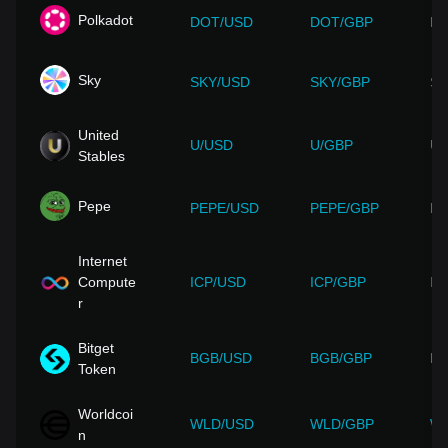
Polkadot
DOT/USD
DOT/GBP
DO
Sky
SKY/USD
SKY/GBP
SK
United
U/USD
U/GBP
U/
Stables
Pepe
PEPE/USD
PEPE/GBP
PE
Internet
Compute
ICP/USD
ICP/GBP
IC
r
Bitget
BGB/USD
BGB/GBP
BG
Token
Worldcoi
WLD/USD
WLD/GBP
W
n