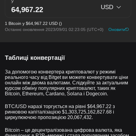
У
USD
1 Bitcoin у $64,967.22 USD ()
Останнє оновлення 2023/09/01 02:23:05
(UTC+0)
Оновити
Таблиці конвертації
За допомогою конвертера криптовалют у режимі
реального часу від Bitget ви можете конвертувати ціни
онлайн між двома валютами. Слідкуйте за актуальним
курсом обміну популярних криптовалют, таких як
Bitcoin, Ethereum, Cardano, Solana і Dogecoin.
BTC/USD наразі торгується на рівні $64,967.22 з
ринковою капіталізацією $1,303,725,162,827.68 і
циркулюючою пропозицією 20,067,432.
Bitcoin – це децентралізована цифрова валюта, яка
функціонує в Р2Р–мережі і стала популярним засобом