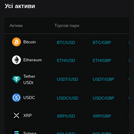
Усі активи
Активи
Торгові пари
Bitcoin
BTC/USD
BTC/GBP
BT
Ethereum
ETH/USD
ETH/GBP
ET
Tether
USDT/USD
USDT/GBP
US
USDt
USDC
USDC/USD
USDC/GBP
US
XRP
XRP/USD
XRP/GBP
XR
Solana