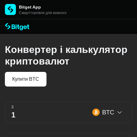
Bitget App
Cмартторгівля для кожного
Конвертер і калькулятор
криптовалют
Купити BTC
З
BTC