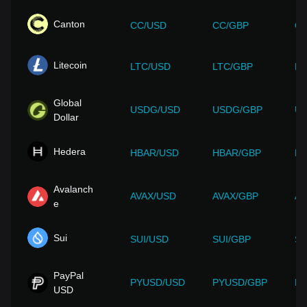
Canton
CC/USD
CC/GBP
CC
Litecoin
LTC/USD
LTC/GBP
LT
Global
USDG/USD
USDG/GBP
U
Dollar
Hedera
HBAR/USD
HBAR/GBP
HB
Avalanch
AVAX/USD
AVAX/GBP
AV
e
Sui
SUI/USD
SUI/GBP
SU
PayPal
PYUSD/USD
PYUSD/GBP
PY
USD