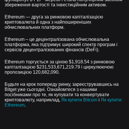
збереження вартості та інвестиційним активом.
Ethereum — друга за ринковою капіталізацією
криптовалюта й одна з найпоширеніших
обчислювальних платформ.
Ethereum – це децентралізована обчислювальна
платформа, яка підтримує широкий спектр програм і
сервісів децентралізованих фінансів (DeFi).
Ethereum торгується за ціною $1,918.54 з ринковою
капіталізацією $231,533,671,219.79 і циркулюючою
пропозицією 120,682,090.
Будьте на крок попереду ринку, зареєструвавшись на
Bitget уже сьогодні. Ознайомтеся з нашими
посібниками про те, як купувати та конвертувати
криптовалюту, наприклад,
Як купити Bitcoin
і
Як купити
Ethereum
.