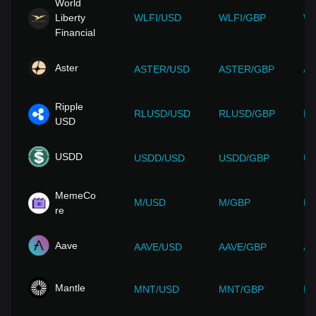
World
Liberty
WLFI/USD
WLFI/GBP
WL
Financial
Aster
ASTER/USD
ASTER/GBP
AS
Ripple
RLUSD/USD
RLUSD/GBP
RL
USD
USDD
USDD/USD
USDD/GBP
US
MemeCo
M/USD
M/GBP
M/
re
Aave
AAVE/USD
AAVE/GBP
AA
Mantle
MNT/USD
MNT/GBP
M