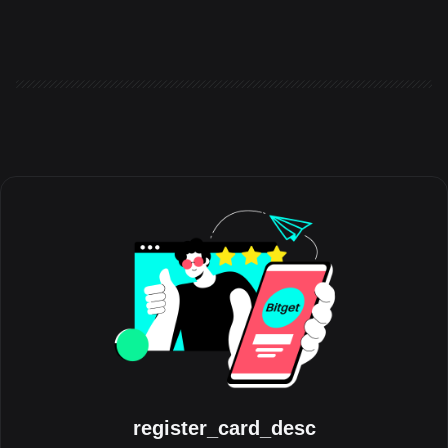
Міграція BGB – 440 млн BGB переказано у Morph
Foundation, що робить BGB токеном газу та управління для
Morph і поглиблює його корисність ончейн. – Зростання
Bitget Onchain – розширення на Ethereum, Solana, BSC та
Base; досягнення щоденного обсягу торгівлі у 113 млн дол.
США; запуск Onchain Signals, створених на основі ШІ. –
Лідерст
register_card_desc