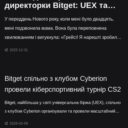
директорки Bitget: UEX та
нова ера фінансової
У переддень Нового року, коли мені було двадцять,
демократії
мені подзвонила мама. Вона була переповнена
хвилюванням і вигукнула: «Грейсі! Я нарешті зробила
це! Я купила таунхаус!». Протягом багатьох років це
2025-12-31
було її мрією та фінансовим викликом. Багато її друзів
намагалися її відрадити. «Це занадто дорого», —
казали вони їй. «А що, якщо ціни впадуть і ти все
Bitget спільно з клубом Cyberion
втратиш?» Зараз цей будинок коштує у вісім разів
провели кіберспортивний турнір CS2
більше, ніж вона за нього заплатила. Вона мала досвід,
який, якщо пощастить, трапляється лише кіл
Bitget, найбільша у світі універсальна біржа (UEX), спільно
з клубом Cyberion організували та провели масштабний
кіберспортивний турнір з CS2 у форматі 2×2 у Вінниці. Івент
2026-02-09